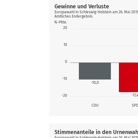
Gewinne und Verluste
Europawahl in Schleswig-Holstein am 26. Mai 20
Amtliches Endergebnis
%-Pkte.
20
10
0
-10
-10,0
-17,
-20
CDU
SP
Stimmenanteile in den Urnenwah
Europawahl in Schleswig-Holstein am 26. Mai 20