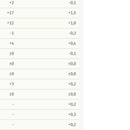
+2
-0,1
+17
+1,5
+12
+1,0
-1
-0,3
+4
+0,4
±0
-0,1
±0
±0,0
±0
±0,0
+3
+0,2
±0
±0,0
-
+0,2
-
+0,3
-
+0,2