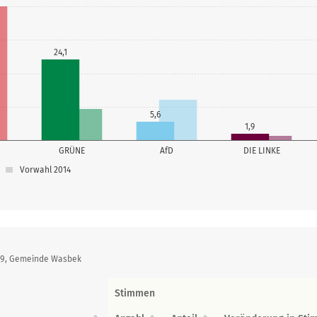
24,1
5,6
1,9
GRÜNE
AfD
DIE LINKE
Vorwahl 2014
019, Gemeinde Wasbek
Stimmen