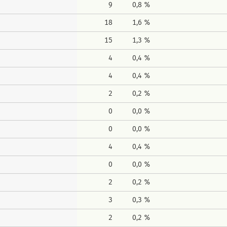
9
0,8 %
18
1,6 %
15
1,3 %
4
0,4 %
4
0,4 %
2
0,2 %
0
0,0 %
0
0,0 %
4
0,4 %
0
0,0 %
2
0,2 %
3
0,3 %
2
0,2 %