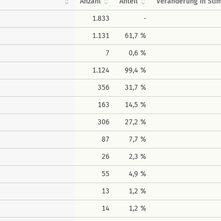
Anzahl
Anteil
Veränderung in St
1.833
-
1.131
61,7 %
7
0,6 %
1.124
99,4 %
356
31,7 %
163
14,5 %
306
27,2 %
87
7,7 %
26
2,3 %
55
4,9 %
13
1,2 %
14
1,2 %