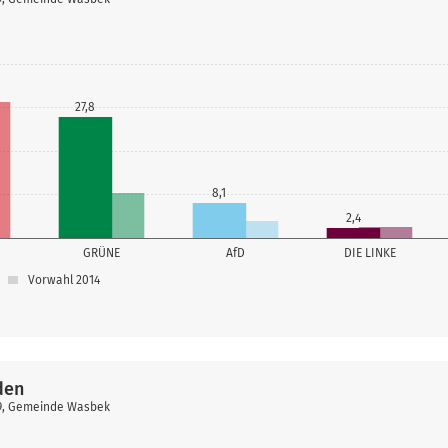
27,8
8,1
2,4
GRÜNE
AfD
DIE LINKE
Vorwahl 2014
den
19, Gemeinde Wasbek