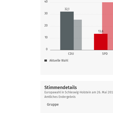
40
32,1
30
20
13,6
10
0
CDU
SPD
Aktuelle Wahl
Stimmendetails
Stimmendetails
Europawahl in Schleswig-Holstein am 26. Mai 2
Amtliches Endergebnis
Gruppe