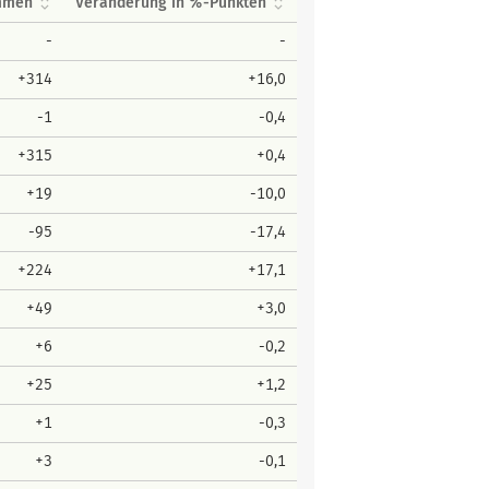
immen
Veränderung in %-Punkten
-
-
+314
+16,0
-1
-0,4
+315
+0,4
+19
-10,0
-95
-17,4
+224
+17,1
+49
+3,0
+6
-0,2
+25
+1,2
+1
-0,3
+3
-0,1