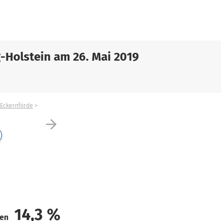
-Holstein am 26. Mai 2019
Eckernförde
arrow_forward
14,3
%
den