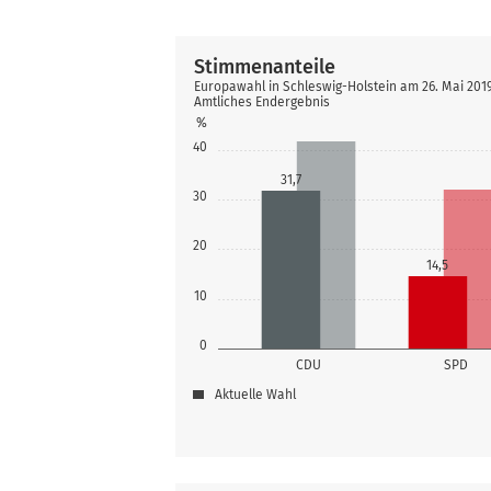
Stimmenanteile
Europawahl in Schleswig-Holstein am 26. Mai 20
Amtliches Endergebnis
%
40
31,7
30
20
14,5
10
0
CDU
SPD
Aktuelle Wahl