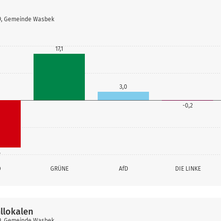
19, Gemeinde Wasbek
17,1
3,0
-0,2
4
D
GRÜNE
AfD
DIE LINKE
llokalen
19, Gemeinde Wasbek