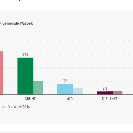
19, Gemeinde Wasbek
27,2
7,7
2,3
GRÜNE
AfD
DIE LINKE
Vorwahl 2014