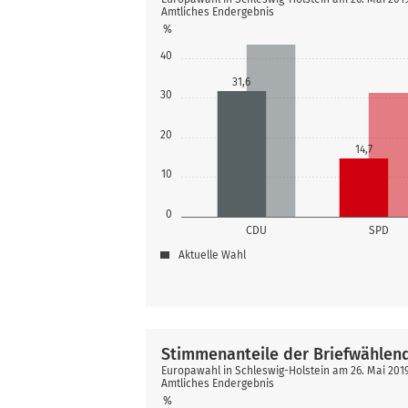
Amtliches Endergebnis
%
40
31,6
30
20
14,7
10
0
CDU
SPD
Aktuelle Wahl
Stimmenanteile der Briefwählen
Europawahl in Schleswig-Holstein am 26. Mai 20
Amtliches Endergebnis
%