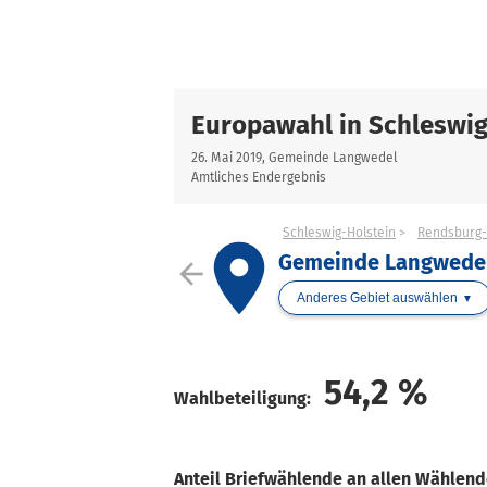
Europawahl in Schleswig
26. Mai 2019, Gemeinde Langwedel
Amtliches Endergebnis
Schleswig-Holstein
Rendsburg-
place
Gemeinde Langwede
arrow_back
Anderes Gebiet auswählen
54,2
%
Wahlbeteiligung:
Anteil Briefwählende an allen Wählen