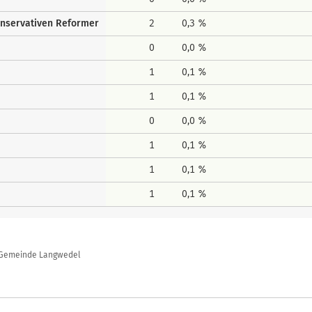
onservativen Reformer
2
0,3 %
0
0,0 %
1
0,1 %
1
0,1 %
0
0,0 %
1
0,1 %
1
0,1 %
1
0,1 %
, Gemeinde Langwedel