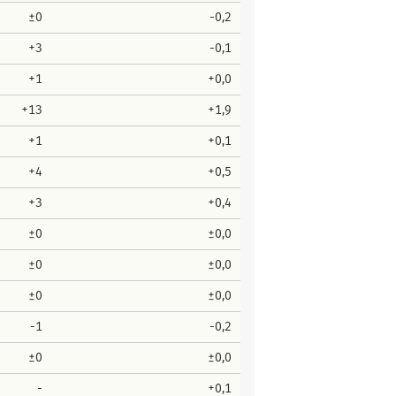
±0
-0,2
+3
-0,1
+1
+0,0
+13
+1,9
+1
+0,1
+4
+0,5
+3
+0,4
±0
±0,0
±0
±0,0
±0
±0,0
-1
-0,2
±0
±0,0
-
+0,1