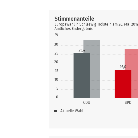
Stimmenanteile
Europawahl in Schleswig-Holstein am 26. Mai 20
Amtliches Endergebnis
%
30
25,4
25
20
16,0
15
10
5
0
CDU
SPD
Aktuelle Wahl