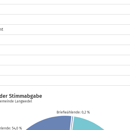
mt
t der Stimmabgabe
 Gemeinde Langwedel
Briefwählende: 0,2 %
lende: 54,0 %