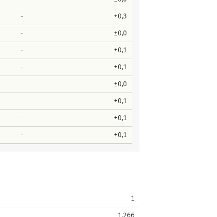
-
+0,3
-
±0,0
-
+0,1
-
+0,1
-
±0,0
-
+0,1
-
+0,1
-
+0,1
1
1.266