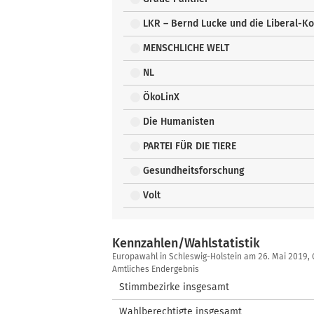
LKR – Bernd Lucke und die Liberal-K
MENSCHLICHE WELT
NL
ÖkoLinX
Die Humanisten
PARTEI FÜR DIE TIERE
Gesundheitsforschung
Volt
Kennzahlen/Wahlstatistik
Kennzahlen/Wahlstatistik
Europawahl in Schleswig-Holstein am 26. Mai 2019
Amtliches Endergebnis
Stimmbezirke insgesamt
Wahlberechtigte insgesamt