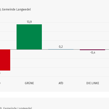
19, Gemeinde Langwedel
13,9
0,2
-0,4
8
D
GRÜNE
AfD
DIE LINKE
019, Gemeinde Langwedel