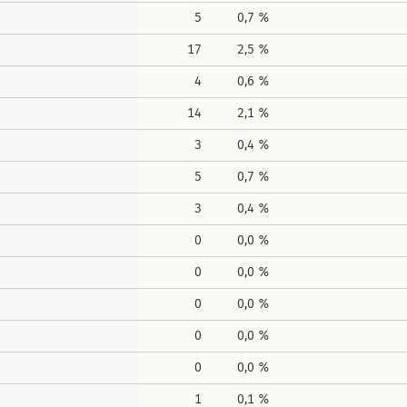
5
0,7 %
17
2,5 %
4
0,6 %
14
2,1 %
3
0,4 %
5
0,7 %
3
0,4 %
0
0,0 %
0
0,0 %
0
0,0 %
0
0,0 %
0
0,0 %
1
0,1 %