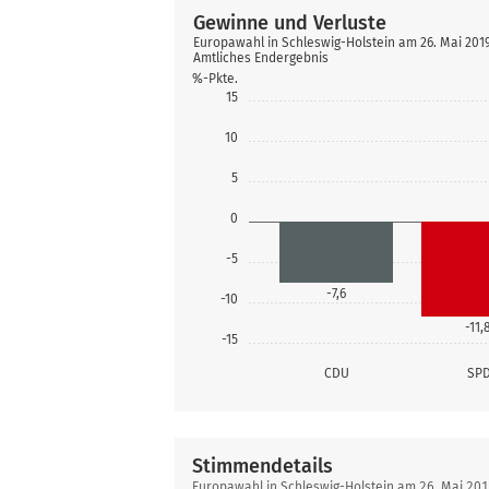
Gewinne und Verluste
Europawahl in Schleswig-Holstein am 26. Mai 20
Amtliches Endergebnis
%-Pkte.
15
10
5
0
-5
-7,6
-10
-11,
-15
CDU
SP
Stimmendetails
Stimmendetails
Europawahl in Schleswig-Holstein am 26. Mai 2