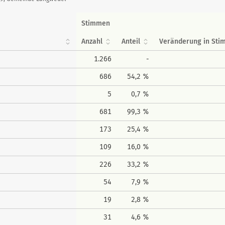
Stimmen
Anzahl
Anteil
Veränderung in St
1.266
-
686
54,2 %
5
0,7 %
681
99,3 %
173
25,4 %
109
16,0 %
226
33,2 %
54
7,9 %
19
2,8 %
31
4,6 %