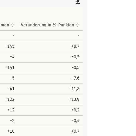
file_download
immen
Veränderung in %-Punkten
-
-
+145
+8,7
+4
+0,5
+141
-0,5
-5
-7,6
-41
-11,8
+122
+13,9
+12
+0,2
+2
-0,4
+10
+0,7