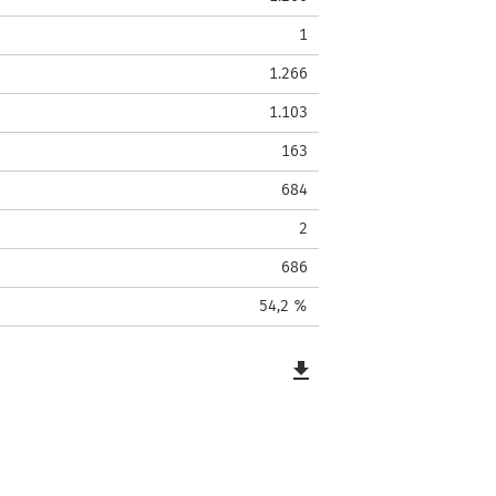
1
1.266
1.103
163
684
2
686
54,2 %
file_download