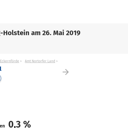
-Holstein am 26. Mai 2019
Eckernförde
Amt Nortorfer Land
l
arrow_forward
0,3
%
den