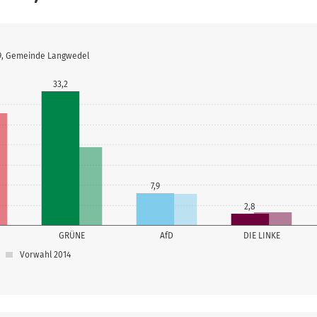
19, Gemeinde Langwedel
33,2
7,9
2,8
GRÜNE
AfD
DIE LINKE
Vorwahl 2014