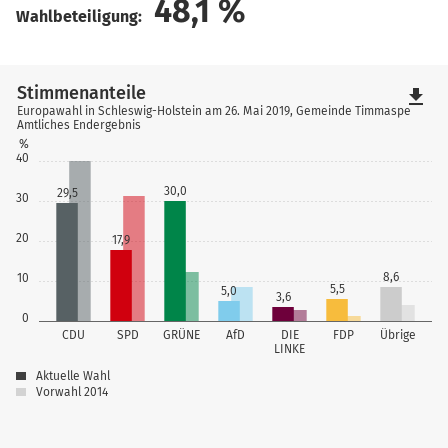
48,1
%
Wahlbeteiligung:
Stimmenanteile
file_download
Europawahl in Schleswig-Holstein am 26. Mai 2019, Gemeinde Timmaspe
Amtliches Endergebnis
%
40
30,0
29,5
30
20
17,9
8,6
10
5,5
5,0
3,6
0
CDU
SPD
GRÜNE
AfD
DIE
FDP
Übrige
LINKE
Aktuelle Wahl
Vorwahl 2014