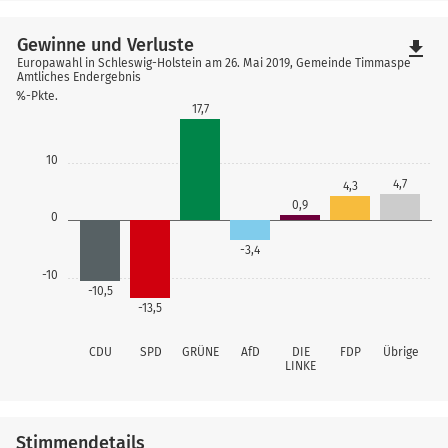
Gewinne und Verluste
file_download
Europawahl in Schleswig-Holstein am 26. Mai 2019, Gemeinde Timmaspe
Amtliches Endergebnis
%-Pkte.
17,7
10
4,7
4,3
0,9
0
-3,4
-10
-10,5
-13,5
CDU
SPD
GRÜNE
AfD
DIE
FDP
Übrige
LINKE
Stimmendetails