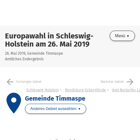
Europawahl in Schleswig-
Menü
Holstein am 26. Mai 2019
26. Mai 2019, Gemeinde Timmaspe
Amtliches Endergebnis
arrow_back
arrow_forward
Vorheriges Gebiet
Nächstes Gebiet
Schleswig-Holstein
Rendsburg-Eckernförde
Amt Nortorfer L
place
Gemeinde Timmaspe
Anderes Gebiet auswählen