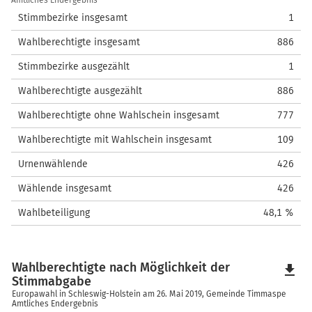
Amtliches Endergebnis
Stimmbezirke insgesamt
1
Wahlberechtigte insgesamt
886
Stimmbezirke ausgezählt
1
Wahlberechtigte ausgezählt
886
Wahlberechtigte ohne Wahlschein insgesamt
777
Wahlberechtigte mit Wahlschein insgesamt
109
Urnenwählende
426
Wählende insgesamt
426
Wahlbeteiligung
48,1 %
Wahlberechtigte nach Möglichkeit der
file_download
Stimmabgabe
Europawahl in Schleswig-Holstein am 26. Mai 2019, Gemeinde Timmaspe
Amtliches Endergebnis