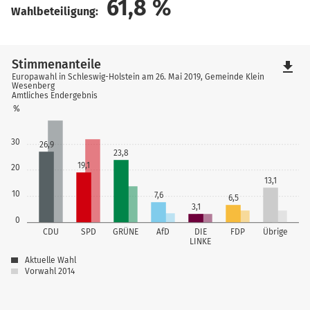
61,8
%
Wahlbeteiligung:
Stimmenanteile
file_download
Europawahl in Schleswig-Holstein am 26. Mai 2019, Gemeinde Klein
Wesenberg
Amtliches Endergebnis
%
30
26,9
23,8
19,1
20
13,1
10
7,6
6,5
3,1
0
CDU
SPD
GRÜNE
AfD
DIE
FDP
Übrige
LINKE
Aktuelle Wahl
Vorwahl 2014