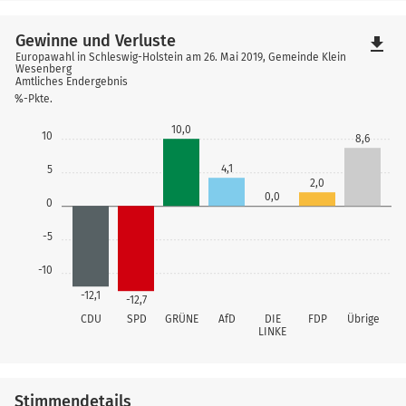
Gewinne und Verluste
file_download
Europawahl in Schleswig-Holstein am 26. Mai 2019, Gemeinde Klein
Wesenberg
Amtliches Endergebnis
%-Pkte.
10,0
10
8,6
4,1
5
2,0
0,0
0
-5
-10
-12,1
-12,7
CDU
SPD
GRÜNE
AfD
DIE
FDP
Übrige
LINKE
Stimmendetails