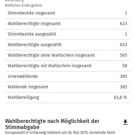
Wesenberg
Amtliches Endergebnis
Stimmbezirke insgesamt
1
Wahlberechtigte insgesamt
623
Stimmbezirke ausgezählt
1
Wahlberechtigte ausgezählt
623
Wahlberechtigte ohne Wahlschein insgesamt
565
Wahlberechtigte mit Wahlschein insgesamt
58
Urnenwählende
385
Wählende insgesamt
385
Wahlbeteiligung
61,8 %
Wahlberechtigte nach Möglichkeit der
file_download
Stimmabgabe
Europawahl in Schleswig-Holstein am 26. Mai 2019, Gemeinde Klein