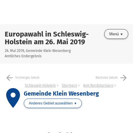
Europawahl in Schleswig-
Menü
Holstein am 26. Mai 2019
26. Mai 2019, Gemeinde Klein Wesenberg
Amtliches Endergebnis
arrow_back
arrow_forward
Vorheriges Gebiet
Nächstes Gebiet
Schleswig-Holstein
Stormarn
Amt Nordstormarn
place
Gemeinde Klein Wesenberg
Anderes Gebiet auswählen