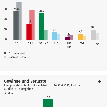
28,8
30
26,9
20
16,4
10,5
10
7,8
6,1
3,6
0
CDU
SPD
GRÜNE
AfD
DIE
FDP
Übrige
LINKE
Aktuelle Wahl
Vorwahl 2014
Gewinne und Verluste
file_download
Europawahl in Schleswig-Holstein am 26. Mai 2019, Steinburg
Amtliches Endergebnis
%-Pkte.
16,5