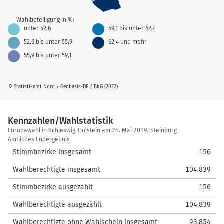
Wahlbeteiligung in %:
unter 52,6
59,1 bis unter 62,4
52,6 bis unter 55,9
62,4 und mehr
55,9 bis unter 59,1
© Statistikamt Nord / Geobasis-DE / BKG (2022)
Kennzahlen/Wahlstatistik
Kennzahlen/Wahlstatistik
Europawahl in Schleswig-Holstein am 26. Mai 2019, Steinburg
Amtliches Endergebnis
Stimmbezirke insgesamt
156
Wahlberechtigte insgesamt
104.839
Stimmbezirke ausgezählt
156
Wahlberechtigte ausgezählt
104.839
Wahlberechtigte ohne Wahlschein insgesamt
93.854