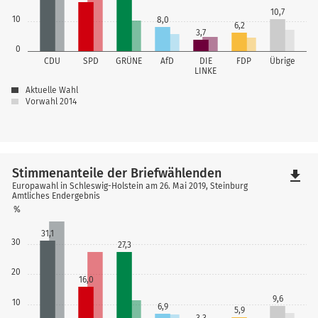
10,7
10
8,0
6,2
3,7
0
CDU
SPD
GRÜNE
AfD
DIE
FDP
Übrige
LINKE
Aktuelle Wahl
Vorwahl 2014
Stimmenanteile der Briefwählenden
file_download
Europawahl in Schleswig-Holstein am 26. Mai 2019, Steinburg
Amtliches Endergebnis
%
31,1
30
27,3
20
16,0
9,6
10
6,9
5,9