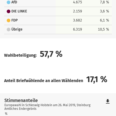
AfD
4.675
7,8 %
DIE LINKE
2.159
3,6 %
FDP
3.682
6,1 %
Übrige
6.319
10,5 %
57,7
%
Wahlbeteiligung:
17,1
%
Anteil Briefwählende an allen Wählenden
Stimmenanteile
file_download
Europawahl in Schleswig-Holstein am 26. Mai 2019, Steinburg
Amtliches Endergebnis
%