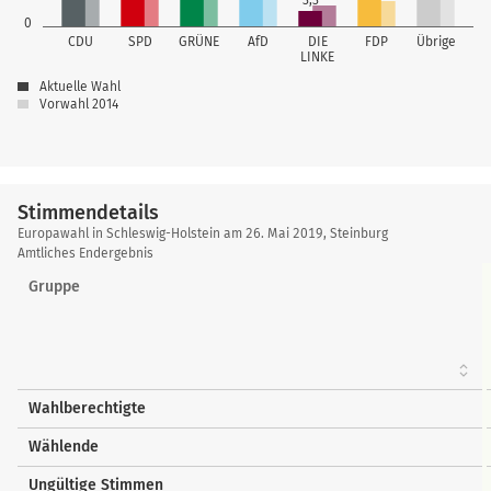
3,3
0
CDU
SPD
GRÜNE
AfD
DIE
FDP
Übrige
LINKE
Aktuelle Wahl
Vorwahl 2014
Stimmendetails
Stimmendetails
Europawahl in Schleswig-Holstein am 26. Mai 2019, Steinburg
Amtliches Endergebnis
Gruppe
Wahlberechtigte
Wählende
Ungültige Stimmen