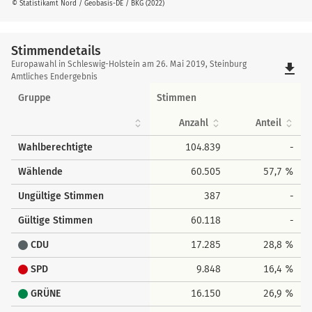
© Statistikamt Nord / Geobasis-DE / BKG (2022)
Stimmendetails
Stimmendetails
Europawahl in Schleswig-Holstein am 26. Mai 2019, Steinburg
file_download
Amtliches Endergebnis
Gruppe
Stimmen
Anzahl
Anteil
Wahlberechtigte
104.839
-
Wählende
60.505
57,7 %
Ungültige Stimmen
387
-
Gültige Stimmen
60.118
-
CDU
17.285
28,8 %
SPD
9.848
16,4 %
GRÜNE
16.150
26,9 %