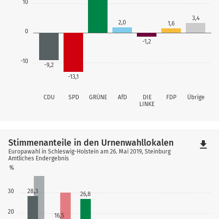
10
3,4
2,0
1,6
0
-1,2
-10
-9,2
-13,1
CDU
SPD
GRÜNE
AfD
DIE
FDP
Übrige
LINKE
Stimmenanteile in den Urnenwahllokalen
file_download
Europawahl in Schleswig-Holstein am 26. Mai 2019, Steinburg
Amtliches Endergebnis
%
30
28,3
26,8
20
16,5