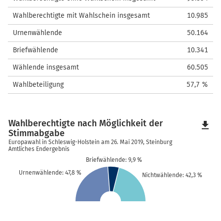
Wahlberechtigte mit Wahlschein insgesamt
10.985
Urnenwählende
50.164
Briefwählende
10.341
Wählende insgesamt
60.505
Wahlbeteiligung
57,7 %
Wahlberechtigte nach Möglichkeit der
file_download
Stimmabgabe
Europawahl in Schleswig-Holstein am 26. Mai 2019, Steinburg
Amtliches Endergebnis
Briefwählende: 9,9 %
Urnenwählende: 47,8 %
Nichtwählende: 42,3 %