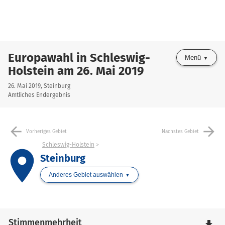
Europawahl in Schleswig-
Menü
Holstein am 26. Mai 2019
26. Mai 2019, Steinburg
Amtliches Endergebnis
arrow_back
arrow_forward
Vorheriges Gebiet
Nächstes Gebiet
Schleswig-Holstein
place
Steinburg
Anderes Gebiet auswählen
Stimmenmehrheit
file_download