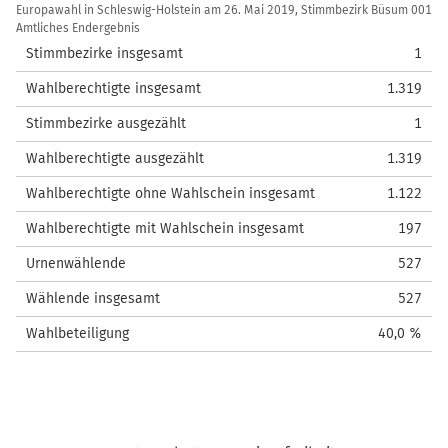
Kennzahlen/Wahlstatistik
Europawahl in Schleswig-Holstein am 26. Mai 2019, Stimmbezirk Büsum 001
Amtliches Endergebnis
Stimmbezirke insgesamt
1
Wahlberechtigte insgesamt
1.319
Stimmbezirke ausgezählt
1
Wahlberechtigte ausgezählt
1.319
Wahlberechtigte ohne Wahlschein insgesamt
1.122
Wahlberechtigte mit Wahlschein insgesamt
197
Urnenwählende
527
Wählende insgesamt
527
Wahlbeteiligung
40,0 %