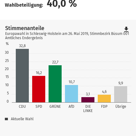
40,0
%
Wahlbeteiligung:
Stimmenanteile
file_download
Europawahl in Schleswig-Holstein am 26. Mai 2019, Stimmbezirk Büsum 001
Amtliches Endergebnis
%
32,8
30
25
22,7
20
16,2
15
10,7
9,9
10
4,6
5
3,1
0
CDU
SPD
GRÜNE
AfD
DIE
FDP
Übrige
LINKE
Aktuelle Wahl