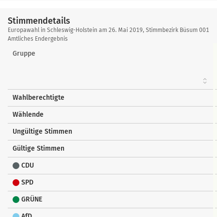
Stimmendetails
Stimmendetails
Europawahl in Schleswig-Holstein am 26. Mai 2019, Stimmbezirk Büsum 001
Amtliches Endergebnis
Gruppe
Wahlberechtigte
Wählende
Ungültige Stimmen
Gültige Stimmen
CDU
SPD
GRÜNE
AfD