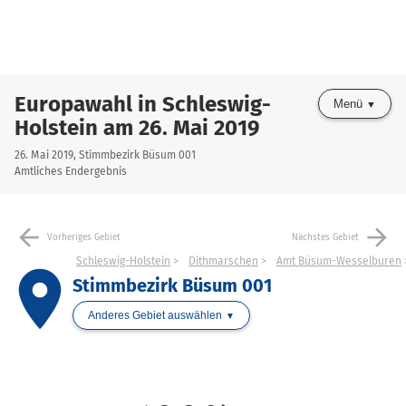
Europawahl in Schleswig-
Menü
Holstein am 26. Mai 2019
26. Mai 2019, Stimmbezirk Büsum 001
Amtliches Endergebnis
arrow_back
arrow_forward
Vorheriges Gebiet
Nächstes Gebiet
Schleswig-Holstein
Dithmarschen
Amt Büsum-Wesselburen
place
Stimmbezirk Büsum 001
Anderes Gebiet auswählen