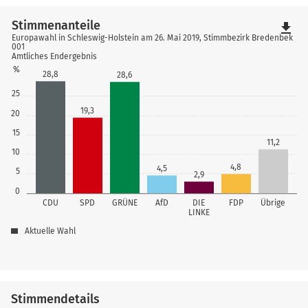
Stimmenanteile
file_download
Europawahl in Schleswig-Holstein am 26. Mai 2019, Stimmbezirk Bredenbek
001
Amtliches Endergebnis
%
28,8
28,6
25
19,3
20
15
11,2
10
4,8
4,5
5
2,9
0
CDU
SPD
GRÜNE
AfD
DIE
FDP
Übrige
LINKE
Aktuelle Wahl
Stimmendetails