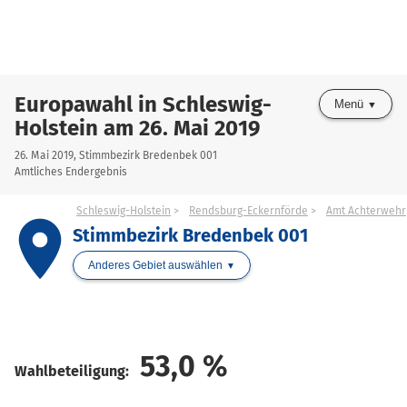
Europawahl in Schleswig-
Menü
Holstein am 26. Mai 2019
26. Mai 2019, Stimmbezirk Bredenbek 001
Amtliches Endergebnis
Schleswig-Holstein
Rendsburg-Eckernförde
Amt Achterwehr
place
Stimmbezirk Bredenbek 001
Anderes Gebiet auswählen
53,0
%
Wahlbeteiligung: