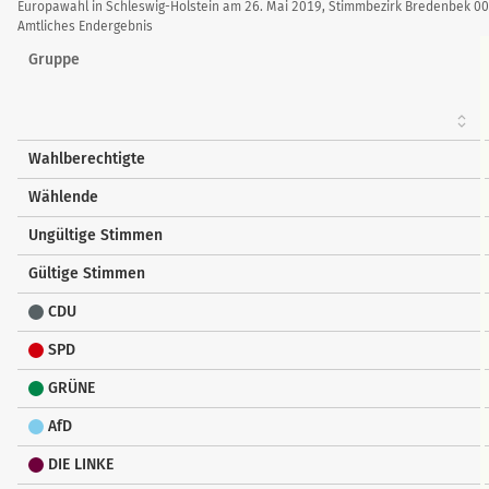
Stimmendetails
Europawahl in Schleswig-Holstein am 26. Mai 2019, Stimmbezirk Bredenbek 0
Amtliches Endergebnis
Gruppe
Wahlberechtigte
Wählende
Ungültige Stimmen
Gültige Stimmen
CDU
SPD
GRÜNE
AfD
DIE LINKE