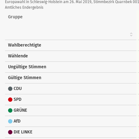
Stimmendetails
Europawahl in Schleswig-Holstein am 26. Mai 2019, Stimmbezirk Quarnbek 00
Amtliches Endergebnis
Gruppe
Wahlberechtigte
Wählende
Ungültige Stimmen
Gültige Stimmen
CDU
SPD
GRÜNE
AfD
DIE LINKE