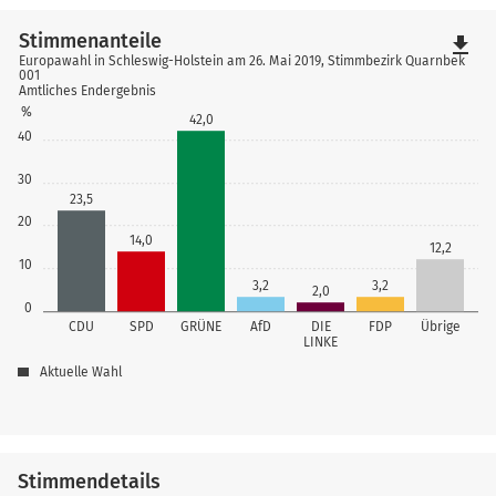
Stimmenanteile
file_download
Europawahl in Schleswig-Holstein am 26. Mai 2019, Stimmbezirk Quarnbek
001
Amtliches Endergebnis
%
42,0
40
30
23,5
20
14,0
12,2
10
3,2
3,2
2,0
0
CDU
SPD
GRÜNE
AfD
DIE
FDP
Übrige
LINKE
Aktuelle Wahl
Stimmendetails