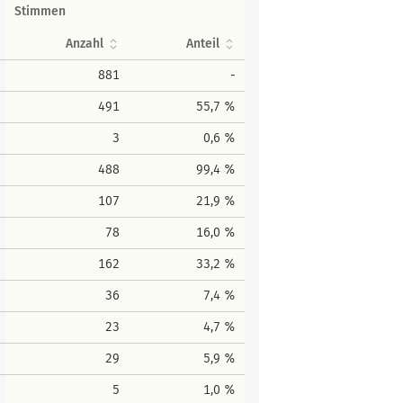
Stimmen
Anzahl
Anteil
881
-
491
55,7 %
3
0,6 %
488
99,4 %
107
21,9 %
78
16,0 %
162
33,2 %
36
7,4 %
23
4,7 %
29
5,9 %
5
1,0 %