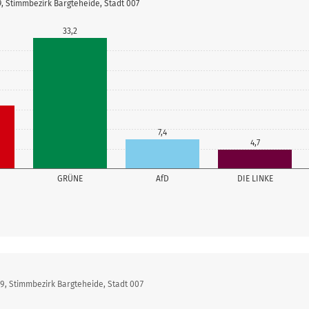
, Stimmbezirk Bargteheide, Stadt 007
33,2
7,4
4,7
GRÜNE
AfD
DIE LINKE
9, Stimmbezirk Bargteheide, Stadt 007