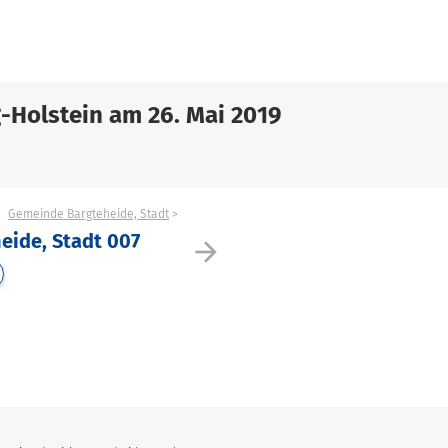
-Holstein am 26. Mai 2019
Gemeinde Bargteheide, Stadt
eide, Stadt 007
arrow_forward