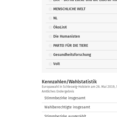
MENSCHLICHE WELT
NL
ÖkoLinX
Die Humanisten
PARTEI FÜR DIE TIERE
Gesundheitsforschung
Volt
Kennzahlen/Wahlstatistik
Kennzahlen/Wahlstatistik
Europawahl in Schleswig-Holstein am 26. Mai 2019, 
Amtliches Endergebnis
Stimmbezirke insgesamt
Wahlberechtigte insgesamt
Stimmbezirke ausgezählt