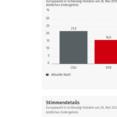
Europawahl in Schleswig-Holstein am 26. Mai 2019
Amtliches Endergebnis
%
30
25
21,9
20
16,0
15
10
5
0
CDU
SPD
Aktuelle Wahl
Stimmendetails
Stimmendetails
Europawahl in Schleswig-Holstein am 26. Mai 201
Amtliches Endergebnis