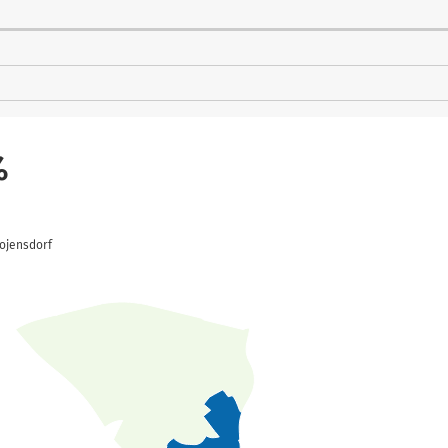
%
rojensdorf