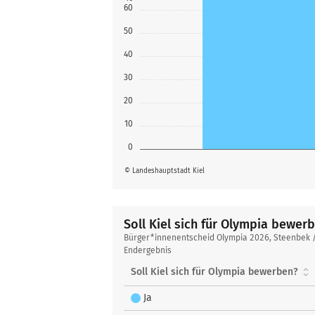
60
50
40
30
20
10
0
© Landeshauptstadt Kiel
Soll Kiel sich für Olympia bewer
Soll
Bürger*innenentscheid Olympia 2026, Steenbek /
Kiel
Endergebnis
sich
Soll Kiel sich für Olympia bewerben?
für
Olympia
Ja
bewerben?