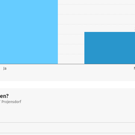
Ja
ben?
 Projensdorf