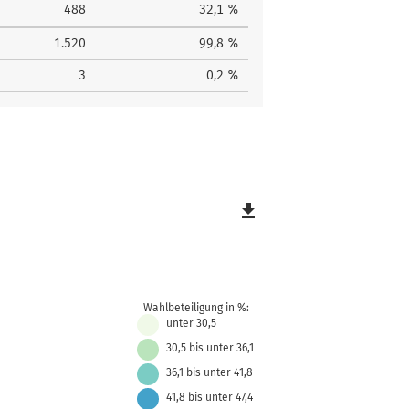
488
32,1 %
1.520
99,8 %
3
0,2 %
file_download
Wahlbeteiligung in %:
unter 30,5
30,5 bis unter 36,1
36,1 bis unter 41,8
41,8 bis unter 47,4