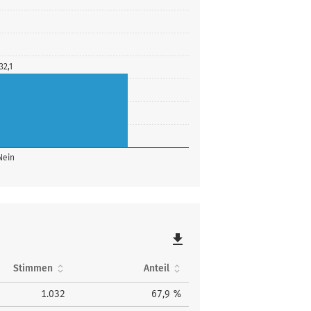
32,1
Nein
file_download
Stimmen
Anteil
1.032
67,9 %