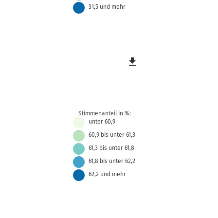
31,5 und mehr
file_download
Stimmenanteil in %:
unter 60,9
60,9 bis unter 61,3
61,3 bis unter 61,8
61,8 bis unter 62,2
62,2 und mehr