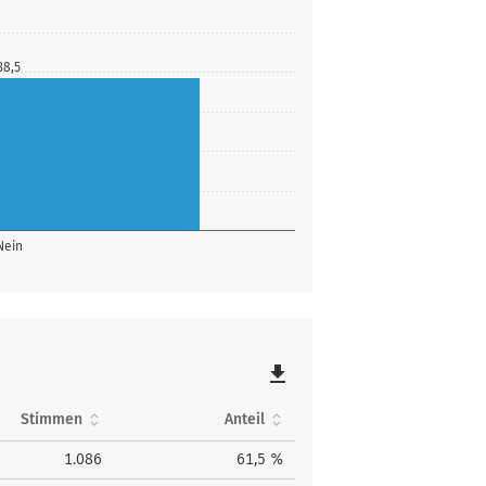
38,5
Nein
file_download
Stimmen
Anteil
1.086
61,5 %