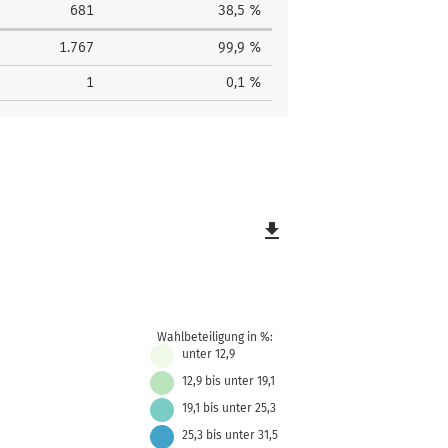
681
38,5 %
1.767
99,9 %
1
0,1 %
file_download
Wahlbeteiligung in %:
unter 12,9
12,9 bis unter 19,1
19,1 bis unter 25,3
25,3 bis unter 31,5