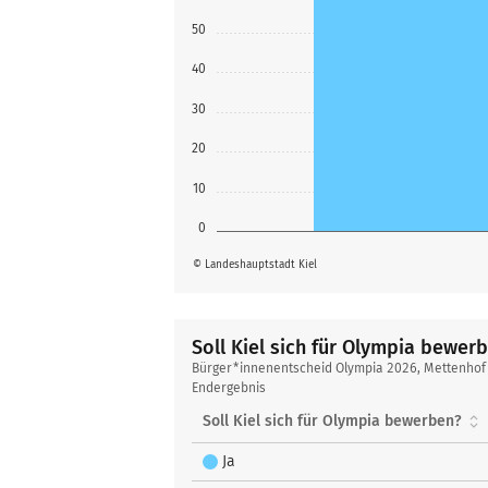
50
40
30
20
10
0
© Landeshauptstadt Kiel
Soll Kiel sich für Olympia bewer
Soll
Bürger*innenentscheid Olympia 2026, Mettenhof
Kiel
Endergebnis
sich
Soll Kiel sich für Olympia bewerben?
für
Olympia
Ja
bewerben?