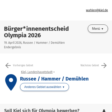
wahlen@kiel.de
Bürger*innenentscheid
Menü
Olympia 2026
19. April 2026, Russee / Hammer / Demühlen
Endergebnis
arrow_back
arrow_forward
Vorheriges Gebiet
Nächstes Gebiet
Kiel, Landeshauptstadt
place
Russee / Hammer / Demühlen
Anderes Gebiet auswählen
Soll Kiel sich für Olympia bewerben?
file_download