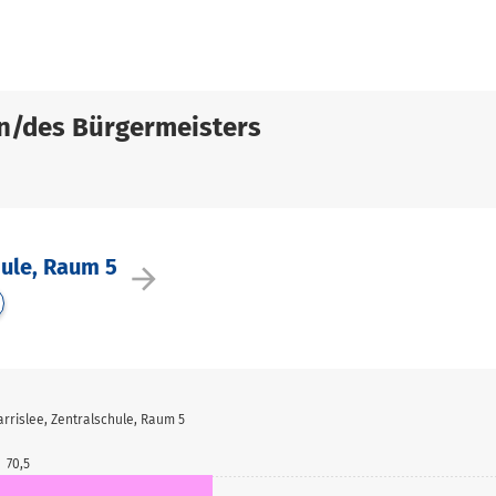
n/des Bürgermeisters
hule, Raum 5
arrow_forward
rrislee, Zentralschule, Raum 5
70,5