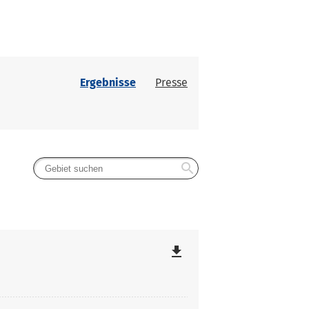
Ergebnisse
Presse
search
file_download