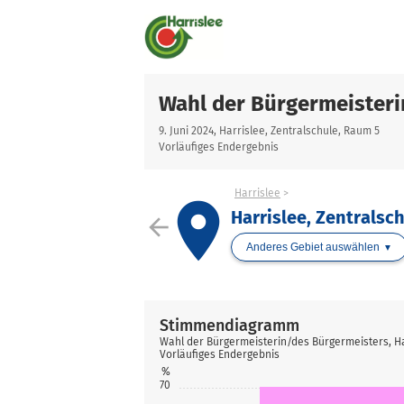
Wahl der Bürgermeisteri
9. Juni 2024, Harrislee, Zentralschule, Raum 5
Vorläufiges Endergebnis
Harrislee
place
Harrislee, Zentralsc
arrow_back
Anderes Gebiet auswählen
Stimmendiagramm
Wahl der Bürgermeisterin/des Bürgermeisters, Ha
Vorläufiges Endergebnis
%
70