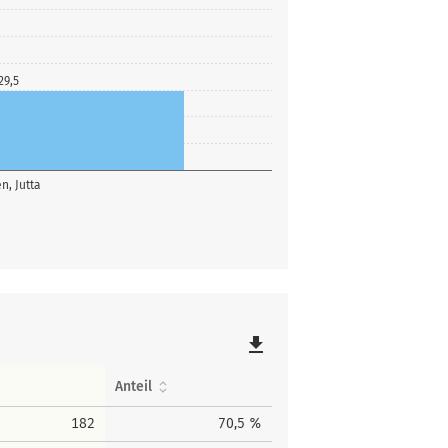
29,5
n, Jutta
file_download
Anteil
182
70,5 %