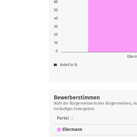
60
50
40
30
20
10
0
Eller
Anteil in %
Bewerberstimmen
Bewerberstimmen
Wahl der Bürgermeisterin/des Bürgermeisters, Ha
Vorläufiges Endergebnis
Partei
Ellermann