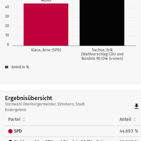
44,693
40
30
20
10
0
Klaus, Arne (SPD)
Sachse, Erik
(Wahlvorschlag CDU und
Bündnis 90/Die Grünen)
Anteil in %
Ergebnisübersicht
Ergebnisübersicht
Stichwahl Oberbürgermeister, Elmshorn, Stadt
file_download
Endergebnis
Partei
Anteil
SPD
44,693 %