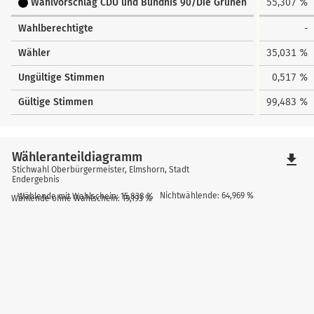
Wahlvorschlag CDU und Bündnis 90/Die Grünen
55,307 %
Wahlberechtigte
-
Wähler
35,031 %
Ungültige Stimmen
0,517 %
Gültige Stimmen
99,483 %
Wähleranteildiagramm
file_download
Stichwahl Oberbürgermeister, Elmshorn, Stadt
Endergebnis
Nichtwählende: 64,969 %
Wählende mit Wahlschein: 15,838 %
Wählende ohne Wahlschein: 19,193 %