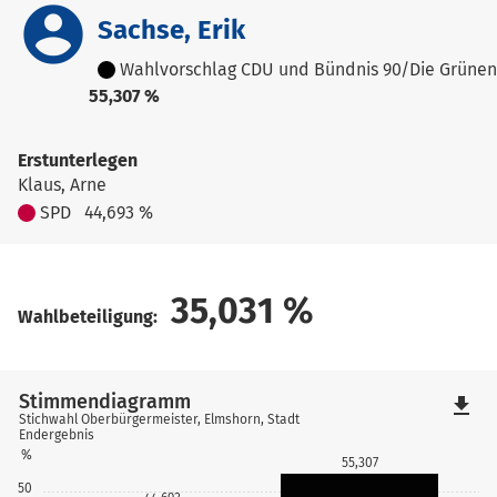
account_circle
Sachse, Erik
Wahlvorschlag CDU und Bündnis 90/Die Grünen
55,307 %
Erstunterlegen
Klaus, Arne
SPD
44,693 %
35,031
%
Wahlbeteiligung:
Stimmendiagramm
file_download
Stichwahl Oberbürgermeister, Elmshorn, Stadt
Endergebnis
%
55,307
50