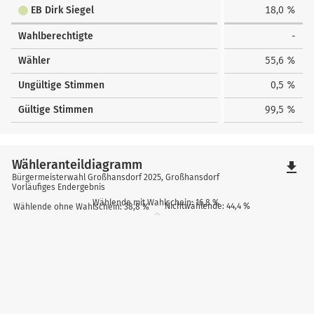
EB Dirk Siegel
18,0 %
Wahlberechtigte
-
Wähler
55,6 %
Ungültige Stimmen
0,5 %
Gültige Stimmen
99,5 %
Wähleranteildiagramm
file_download
Bürgermeisterwahl Großhansdorf 2025, Großhansdorf
Vorläufiges Endergebnis
Wählende mit Wahlschein: 16,8 %
Nichtwählende: 44,4 %
Wählende ohne Wahlschein: 38,8 %