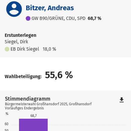
account_circle
Bitzer, Andreas
GW B90/GRÜNE, CDU, SPD
68,7 %
Erstunterlegen
Siegel, Dirk
EB Dirk Siegel
18,0 %
55,6
%
Wahlbeteiligung:
Stimmendiagramm
file_download
Bürgermeisterwahl Großhansdorf 2025, Großhansdorf
Vorläufiges Endergebnis
%
68,7
60
50