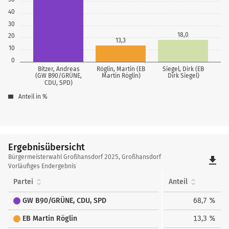
40
30
18,0
20
13,3
10
0
Bitzer, Andreas
Röglin, Martin (EB
Siegel, Dirk (EB
(GW B90/GRÜNE,
Martin Röglin)
Dirk Siegel)
CDU, SPD)
Anteil in %
Ergebnisübersicht
Ergebnisübersicht
Bürgermeisterwahl Großhansdorf 2025, Großhansdorf
file_download
Vorläufiges Endergebnis
Partei
Anteil
GW B90/GRÜNE, CDU, SPD
68,7 %
EB Martin Röglin
13,3 %