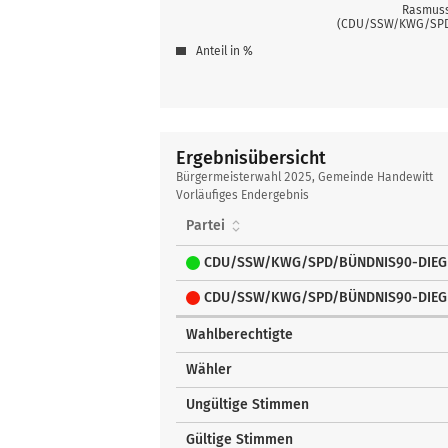
Rasmuss
(CDU/SSW/KWG/SPD
Anteil in %
Ergebnisübersicht
Ergebnisübersicht
Bürgermeisterwahl 2025, Gemeinde Handewitt
Vorläufiges Endergebnis
Partei
CDU/SSW/KWG/SPD/BÜNDNIS90-DIE
CDU/SSW/KWG/SPD/BÜNDNIS90-DIE
Wahlberechtigte
Wähler
Ungültige Stimmen
Gültige Stimmen