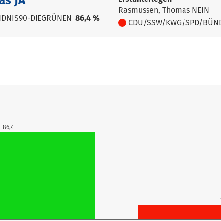
as JA
Rasmussen, Thomas NEIN
DNIS90-DIEGRÜNEN
86,4 %
CDU/SSW/KWG/SPD/BÜND
86,4