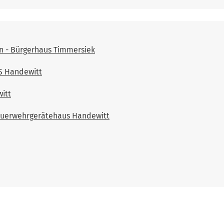
n - Bürgerhaus Timmersiek
LS Handewitt
itt
euerwehrgerätehaus Handewitt