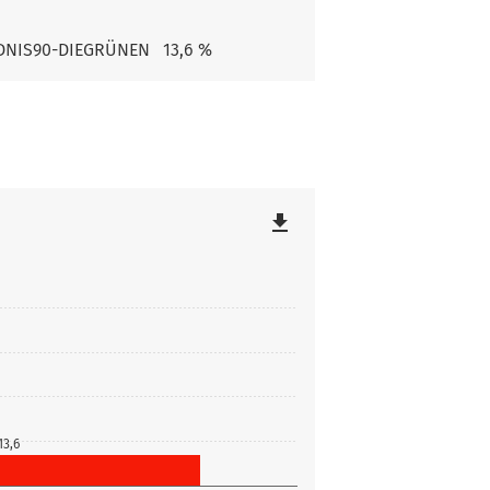
NIS90-DIEGRÜNEN
13,6 %
file_download
13,6