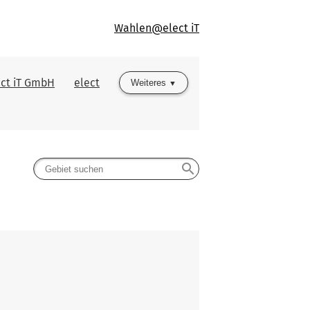
Wahlen@elect iT
ect iT GmbH
elect
Weiteres
search