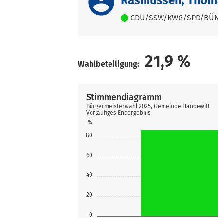
account_circle
Rasmussen, Thom
CDU/SSW/KWG/SPD/BÜN
21,9
%
Wahlbeteiligung:
Stimmendiagramm
Bürgermeisterwahl 2025, Gemeinde Handewitt
Vorläufiges Endergebnis
%
80
60
40
20
0