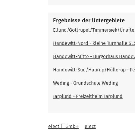
Ergebnisse der Untergebiete
Ellund/Gottrupel/Timmersiek/Unafte
Handewitt-Nord - kleine Turnhalle S
Handewitt-Mitte - Bürgerhaus Handew
Handewitt-Süd/Haurup/Hüllerup - F
Weding - Grundschule Weding
Jarplund - Freizeitheim Jarplund
elect iT GmbH
elect