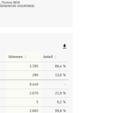
, Thomas NEIN
BÜNDNIS90-DIEGRÜNEN)
file_download
Stimmen
Anteil
1.785
86,4 %
280
13,6 %
9.440
-
2.070
21,9 %
5
0,2 %
2.065
99,8 %