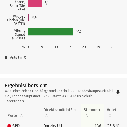
Thoroe,
5,1
Björn (Die
Linke)
Wrobel,
0,6
Florian (Die
PARTEI)
Yilmaz,
16,2
Samet
(GRÜNE)
%
0
5
10
15
20
25
30
Anteil in %
Ergebnisübersicht
Ergebnisübersicht
Wahl eines*einer Oberbürgermeister*in in der Landeshauptstadt Kiel,
file_download
Kiel, Landeshauptstadt - 225 - Matthias-Claudius-Schule
Endergebnis
Direktkandidat/in
Stimmen
Anteil
Partei
SPD
Daude, Ulf
136
25,6 %