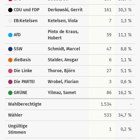
CDU und FDP
Derkowski, Gerrit
161
30,3 %
EB:Ketelsen
Ketelsen, Viola
7
1,3 %
Pinto de Kraus,
AfD
59
11,1 %
Hubert
SSW
Schmidt, Marcel
47
8,8 %
dieBasis
Stalder, Ansgar
6
1,1 %
Die Linke
Thoroe, Björn
27
5,1 %
Die PARTEI
Wrobel, Florian
3
0,6 %
GRÜNE
Yilmaz, Samet
86
16,2 %
Wahlberechtigte
1.534
-
Wähler
533
34,7 %
Ungültige
1
0,2 %
Stimmen