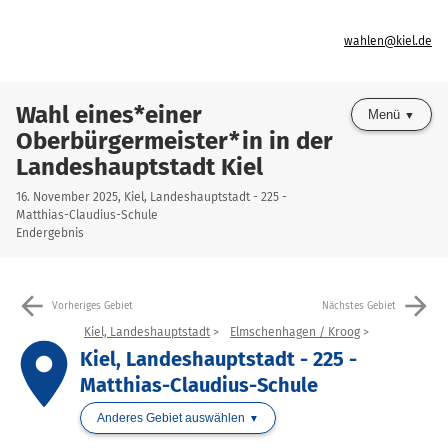
wahlen@kiel.de
Wahl eines*einer
Menü
Oberbürgermeister*in in der
Landeshauptstadt Kiel
16. November 2025, Kiel, Landeshauptstadt - 225 -
Matthias-Claudius-Schule
Endergebnis
arrow_back
arrow_forward
Vorheriges Gebiet
Nächstes Gebiet
Kiel, Landeshauptstadt
Elmschenhagen / Kroog
place
Kiel, Landeshauptstadt - 225 -
Matthias-Claudius-Schule
Anderes Gebiet auswählen