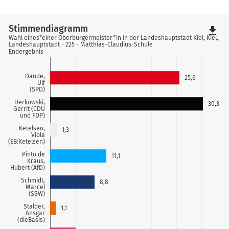
Stimmendiagramm
file_download
Wahl eines*einer Oberbürgermeister*in in der Landeshauptstadt Kiel, Kiel,
Landeshauptstadt - 225 - Matthias-Claudius-Schule
Endergebnis
Daude,
25,6
Ulf
(SPD)
Derkowski,
30,3
Gerrit (CDU
und FDP)
Ketelsen,
1,3
Viola
(EB:Ketelsen)
Pinto de
11,1
Kraus,
Hubert (AfD)
Schmidt,
8,8
Marcel
(SSW)
Stalder,
1,1
Ansgar
(dieBasis)