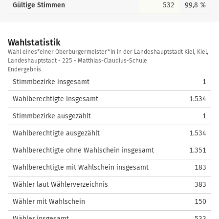
Gültige Stimmen
532
99,8 %
Wahlstatistik
Wahlstatistik
Wahl eines*einer Oberbürgermeister*in in der Landeshauptstadt Kiel, Kiel,
Landeshauptstadt - 225 - Matthias-Claudius-Schule
Endergebnis
Stimmbezirke insgesamt
1
Wahlberechtigte insgesamt
1.534
Stimmbezirke ausgezählt
1
Wahlberechtigte ausgezählt
1.534
Wahlberechtigte ohne Wahlschein insgesamt
1.351
Wahlberechtigte mit Wahlschein insgesamt
183
Wähler laut Wählerverzeichnis
383
Wähler mit Wahlschein
150
Wähler insgesamt
533