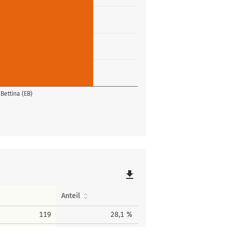
 Bettina (EB)
file_download
Anteil
119
28,1 %