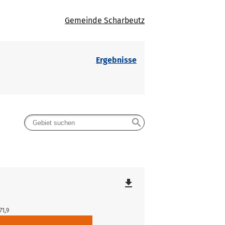
Gemeinde Scharbeutz
Ergebnisse
search
file_download
71,9