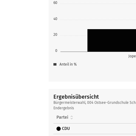
60
40
20
0
Jope
Anteil in %
Ergebnisübersicht
Ergebnisübersicht
Bürgermeisterwahl, 004 Ostsee-Grundschule Sch
Endergebnis
Partei
CDU