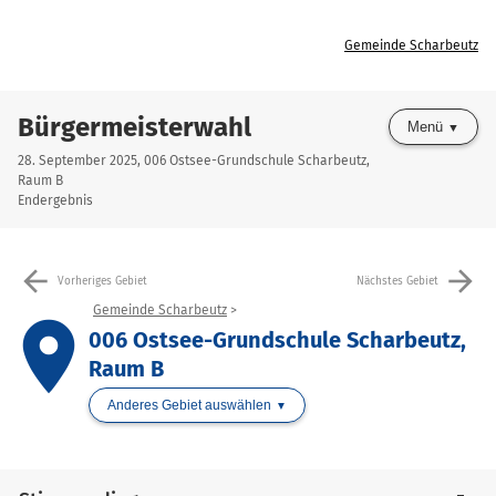
Gemeinde Scharbeutz
Bürgermeisterwahl
Menü
28. September 2025, 006 Ostsee-Grundschule Scharbeutz,
Raum B
Endergebnis
arrow_back
arrow_forward
Vorheriges Gebiet
Nächstes Gebiet
Gemeinde Scharbeutz
place
006 Ostsee-Grundschule Scharbeutz,
Raum B
Anderes Gebiet auswählen