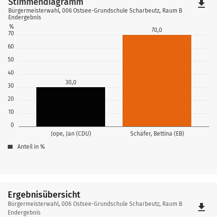
Stimmendiagramm
file_download
Bürgermeisterwahl, 006 Ostsee-Grundschule Scharbeutz, Raum B
Endergebnis
%
70,0
70
60
50
40
30,0
30
20
10
0
Jope, Jan (CDU)
Schäfer, Bettina (EB)
Anteil in %
Ergebnisübersicht
Ergebnisübersicht
Bürgermeisterwahl, 006 Ostsee-Grundschule Scharbeutz, Raum B
file_download
Endergebnis