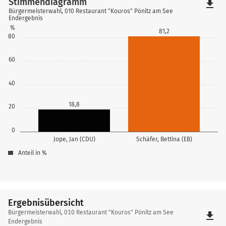
Stimmendiagramm
file_download
Bürgermeisterwahl, 010 Restaurant "Kouros" Pönitz am See
Endergebnis
%
81,2
80
60
40
18,8
20
0
Jope, Jan (CDU)
Schäfer, Bettina (EB)
Anteil in %
Ergebnisübersicht
Ergebnisübersicht
Bürgermeisterwahl, 010 Restaurant "Kouros" Pönitz am See
file_download
Endergebnis