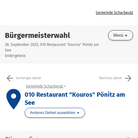
Gemeinde Scharbeutz
Bürgermeisterwahl
Menü
28. September 2025, 010 Restaurant "Kouros" Pönitz am
See
Endergebnis
arrow_back
arrow_forward
Vorheriges Gebiet
Nächstes Gebiet
Gemeinde Scharbeutz
place
010 Restaurant "Kouros" Pönitz am
See
Anderes Gebiet auswählen