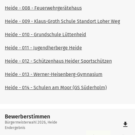
Heide - 008 - Feuerwehrgerätehaus
Heide - 009 - Klaus-Groth Schule Standort Loher Weg
Heide - 010 - Grundschule Lüttenheid
Heide - 011 - Jugendherberge Heide
Heide - 012 - Schützenhaus Heider Sportschützen
Heide - 013 - Werner-Heisenberg-Gymnasium
Heide - 014 - Schulen am Moor (GS Süderholm)
Bewerberstimmen
Bewerberstimmen
Bürgermeisterwahl 2026, Heide
file_download
Endergebnis