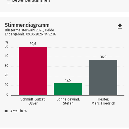
Bewerberstimmen
Stimmendiagramm
file_download
Bürgermeisterwahl 2026, Heide
Endergebnis, 09.06.2026, 14:52:16
%
50,6
50
40
36,9
30
20
12,5
10
0
Schmidt-Gutzat,
Schneidewind,
Trester,
Oliver
Stefan
Marc-Friedrich
Anteil in %