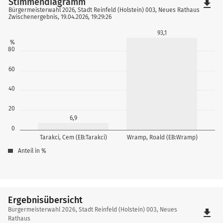
Stimmendiagramm
file_download
Bürgermeisterwahl 2026, Stadt Reinfeld (Holstein) 003, Neues Rathaus
Zwischenergebnis, 19.04.2026, 19:29:26
93,1
%
80
60
40
20
6,9
0
Tarakci, Cem (EB:Tarakci)
Wramp, Roald (EB:Wramp)
Anteil in %
Ergebnisübersicht
Ergebnisübersicht
Bürgermeisterwahl 2026, Stadt Reinfeld (Holstein) 003, Neues
file_download
Rathaus