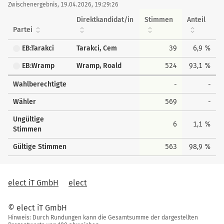
Zwischenergebnis, 19.04.2026, 19:29:26
Direktkandidat/in
Stimmen
Anteil
Partei
EB:Tarakci
Tarakci, Cem
39
6,9 %
EB:Wramp
Wramp, Roald
524
93,1 %
Wahlberechtigte
-
-
Wähler
569
-
Ungültige
6
1,1 %
Stimmen
Gültige Stimmen
563
98,9 %
elect iT GmbH
elect
© elect iT GmbH
Hinweis: Durch Rundungen kann die Gesamtsumme der dargestellten