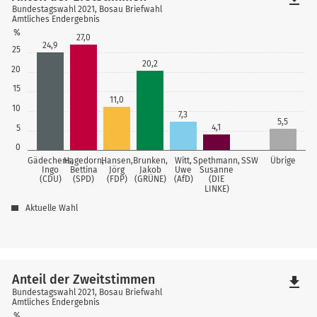
Bundestagswahl 2021, Bosau Briefwahl
Amtliches Endergebnis
%
27,0
24,9
25
20,2
20
15
11,0
10
7,3
5,5
4,1
5
0
Gädechens,
Hagedorn,
Hansen,
Brunken,
Witt,
Spethmann,
SSW
Übrige
Ingo
Bettina
Jörg
Jakob
Uwe
Susanne
(CDU)
(SPD)
(FDP)
(GRÜNE)
(AfD)
(DIE
LINKE)
Aktuelle Wahl
Anteil der Zweitstimmen
file_download
Bundestagswahl 2021, Bosau Briefwahl
Amtliches Endergebnis
%