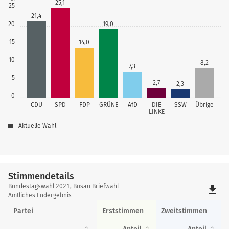
25,1
25
21,4
19,0
20
15
14,0
10
8,2
7,3
5
2,7
2,3
0
CDU
SPD
FDP
GRÜNE
AfD
DIE
SSW
Übrige
LINKE
Aktuelle Wahl
Stimmendetails
Stimmendetails
Bundestagswahl 2021, Bosau Briefwahl
file_download
Amtliches Endergebnis
Partei
Erststimmen
Zweitstimmen