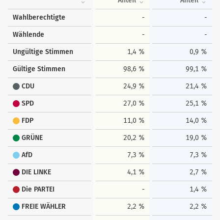
Anteil
Anteil
Wahlberechtigte
-
-
Wählende
-
-
Ungültige Stimmen
1,4 %
0,9 %
Gültige Stimmen
98,6 %
99,1 %
CDU
24,9 %
21,4 %
SPD
27,0 %
25,1 %
FDP
11,0 %
14,0 %
GRÜNE
20,2 %
19,0 %
AfD
7,3 %
7,3 %
DIE LINKE
4,1 %
2,7 %
Die PARTEI
-
1,4 %
FREIE WÄHLER
2,2 %
2,2 %