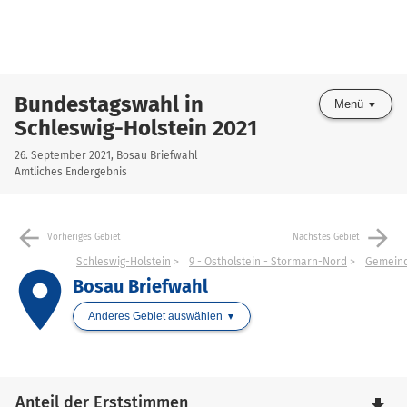
Bundestagswahl in
Menü
Schleswig-Holstein 2021
26. September 2021, Bosau Briefwahl
Amtliches Endergebnis
arrow_back
arrow_forward
Vorheriges Gebiet
Nächstes Gebiet
Schleswig-Holstein
9 - Ostholstein - Stormarn-Nord
Gemein
place
Bosau Briefwahl
Anderes Gebiet auswählen
Anteil der Erststimmen
file_download