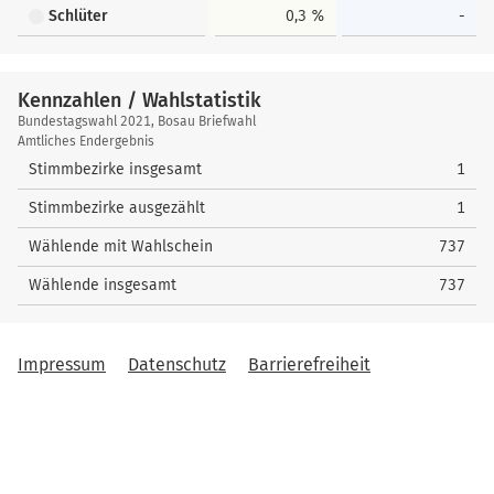
Schlüter
0,3 %
-
Kennzahlen / Wahlstatistik
Kennzahlen
Bundestagswahl 2021, Bosau Briefwahl
/
Amtliches Endergebnis
Wahlstatistik
Stimmbezirke insgesamt
1
Stimmbezirke ausgezählt
1
Wählende mit Wahlschein
737
Wählende insgesamt
737
Impressum
Datenschutz
Barrierefreiheit