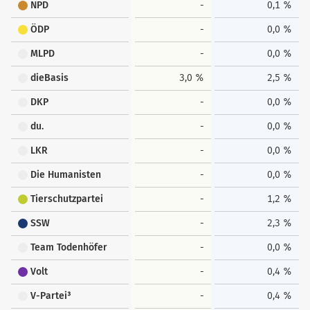
NPD
-
0,1 %
ÖDP
-
0,0 %
MLPD
-
0,0 %
dieBasis
3,0 %
2,5 %
DKP
-
0,0 %
du.
-
0,0 %
LKR
-
0,0 %
Die Humanisten
-
0,0 %
Tierschutzpartei
-
1,2 %
SSW
-
2,3 %
Team Todenhöfer
-
0,0 %
Volt
-
0,4 %
V-Partei³
-
0,4 %