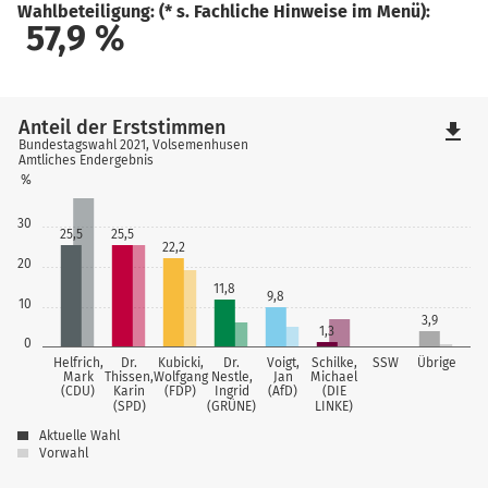
Wahlbeteiligung: (* s. Fachliche Hinweise im Menü):
57,9
%
Anteil der Erststimmen
file_download
Bundestagswahl 2021, Volsemenhusen
Amtliches Endergebnis
%
30
25,5
25,5
22,2
20
11,8
9,8
10
3,9
1,3
0
Helfrich,
Dr.
Kubicki,
Dr.
Voigt,
Schilke,
SSW
Übrige
Mark
Thissen,
Wolfgang
Nestle,
Jan
Michael
(CDU)
Karin
(FDP)
Ingrid
(AfD)
(DIE
(SPD)
(GRÜNE)
LINKE)
Aktuelle Wahl
Vorwahl