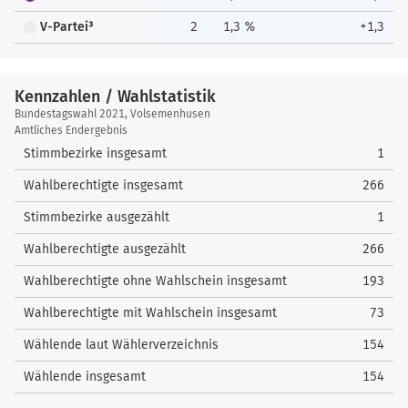
V-Partei³
2
1,3 %
+1,3
Kennzahlen / Wahlstatistik
Kennzahlen
Bundestagswahl 2021, Volsemenhusen
/
Amtliches Endergebnis
Wahlstatistik
Stimmbezirke insgesamt
1
Wahlberechtigte insgesamt
266
Stimmbezirke ausgezählt
1
Wahlberechtigte ausgezählt
266
Wahlberechtigte ohne Wahlschein insgesamt
193
Wahlberechtigte mit Wahlschein insgesamt
73
Wählende laut Wählerverzeichnis
154
Wählende insgesamt
154