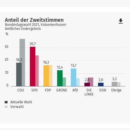
Anteil der Zweitstimmen
file_download
Bundestagswahl 2021, Volsemenhusen
Amtliches Endergebnis
%
30,7
30
20
18,3
16,3
13,7
12,4
10
3,3
2,6
2,6
0
CDU
SPD
FDP
GRÜNE
AfD
DIE
SSW
Übrige
LINKE
Aktuelle Wahl
Vorwahl