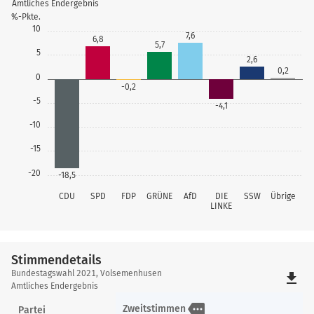
Amtliches Endergebnis
%-Pkte.
10
7,6
6,8
5,7
5
2,6
0,2
0
-0,2
-5
-4,1
-10
-15
-20
-18,5
CDU
SPD
FDP
GRÜNE
AfD
DIE
SSW
Übrige
LINKE
Stimmendetails
Stimmendetails
Bundestagswahl 2021, Volsemenhusen
file_download
Amtliches Endergebnis
more
Zweitstimmen
Partei