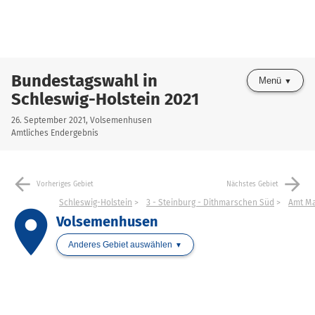
Bundestagswahl in
Menü
Schleswig-Holstein 2021
26. September 2021, Volsemenhusen
Amtliches Endergebnis
arrow_back
arrow_forward
Vorheriges Gebiet
Nächstes Gebiet
Schleswig-Holstein
3 - Steinburg - Dithmarschen Süd
Amt M
place
Volsemenhusen
Anderes Gebiet auswählen