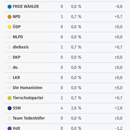
FREIE WÄHLER
0
0,0 %
-0,6
NPD
1
0,7 %
+0,7
ÖDP
0
0,0 %
±0,0
MLPD
0
0,0 %
±0,0
dieBasis
1
0,7 %
+0,7
DKP
0
0,0 %
±0,0
du.
0
0,0 %
±0,0
LKR
0
0,0 %
±0,0
Die Humanisten
0
0,0 %
±0,0
Tierschutzpartei
1
0,7 %
+0,7
SSW
4
2,6 %
+2,6
Team Todenhöfer
0
0,0 %
±0,0
Volt
0
0,0 %
-1,2