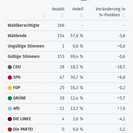
Anzahl
Anteil
Veränderung in
%-Punkten
Wahlberechtigte
266
-
-
Wählende
154
57,9 %
-3,6
Ungültige Stimmen
1
0,6 %
+0,6
Gültige Stimmen
153
99,4 %
-0,6
CDU
28
18,3 %
-18,5
SPD
47
30,7 %
+6,8
FDP
25
16,3 %
-0,2
GRÜNE
19
12,4 %
+5,7
AfD
21
13,7 %
+7,6
DIE LINKE
4
2,6 %
-4,1
Die PARTEI
0
0,0 %
-1,2