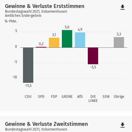
Gewinne & Verluste Erststimmen
file_download
Bundestagswahl 2021, Volsemenhusen
Amtliches Endergebnis
%-Pkte.
5,6
4,9
5
3,3
3,1
0,2
0
-5
-5,5
-10
-11,5
CDU
SPD
FDP
GRÜNE
AfD
DIE
SSW
Übrige
LINKE
Gewinne & Verluste Zweitstimmen
file_download
Bundestagswahl 2021, Volsemenhusen