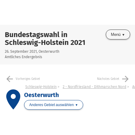
Bundestagswahl in
Menü
Schleswig-Holstein 2021
26. September 2021, Oesterwurth
Amtliches Endergebnis
arrow_back
arrow_forward
Vorheriges Gebiet
Nächstes Gebiet
Schleswig-Holstein
2 - Nordfriesland - Dithmarschen Nord
A
place
Oesterwurth
Anderes Gebiet auswählen