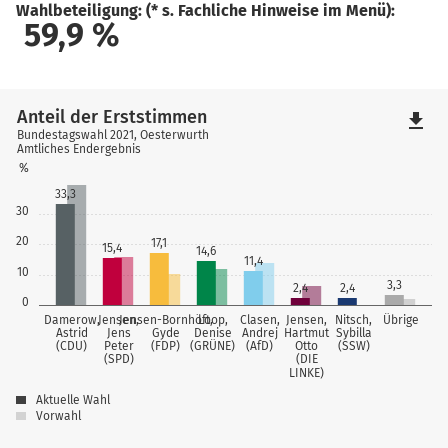
Wahlbeteiligung: (* s. Fachliche Hinweise im Menü):
59,9
%
Anteil der Erststimmen
file_download
Bundestagswahl 2021, Oesterwurth
Amtliches Endergebnis
%
33,3
30
20
17,1
15,4
14,6
11,4
10
3,3
2,4
2,4
0
Damerow,
Jensen,
Jensen-Bornhöft,
Loop,
Clasen,
Jensen,
Nitsch,
Übrige
Astrid
Jens
Gyde
Denise
Andrej
Hartmut
Sybilla
(CDU)
Peter
(FDP)
(GRÜNE)
(AfD)
Otto
(SSW)
(SPD)
(DIE
LINKE)
Aktuelle Wahl
Vorwahl