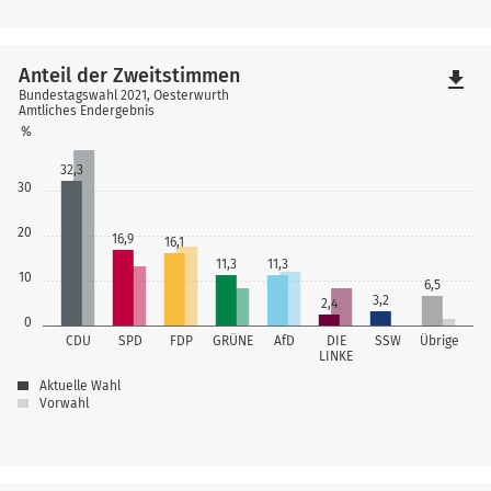
Anteil der Zweitstimmen
file_download
Bundestagswahl 2021, Oesterwurth
Amtliches Endergebnis
%
32,3
30
20
16,9
16,1
11,3
11,3
10
6,5
3,2
2,4
0
CDU
SPD
FDP
GRÜNE
AfD
DIE
SSW
Übrige
LINKE
Aktuelle Wahl
Vorwahl