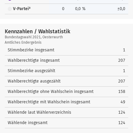
V-Partei³
0
0,0 %
±0,0
Kennzahlen / Wahlstatistik
Kennzahlen
Bundestagswahl 2021, Oesterwurth
/
Amtliches Endergebnis
Wahlstatistik
Stimmbezirke insgesamt
1
Wahlberechtigte insgesamt
207
Stimmbezirke ausgezählt
1
Wahlberechtigte ausgezählt
207
Wahlberechtigte ohne Wahlschein insgesamt
158
Wahlberechtigte mit Wahlschein insgesamt
49
Wählende laut Wählerverzeichnis
124
Wählende insgesamt
124