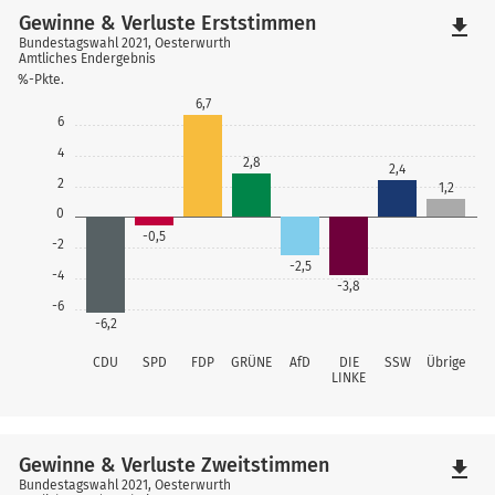
Gewinne & Verluste Erststimmen
file_download
Bundestagswahl 2021, Oesterwurth
Amtliches Endergebnis
%-Pkte.
6,7
6
4
2,8
2,4
2
1,2
0
-0,5
-2
-2,5
-4
-3,8
-6
-6,2
CDU
SPD
FDP
GRÜNE
AfD
DIE
SSW
Übrige
LINKE
Gewinne & Verluste Zweitstimmen
file_download
Bundestagswahl 2021, Oesterwurth