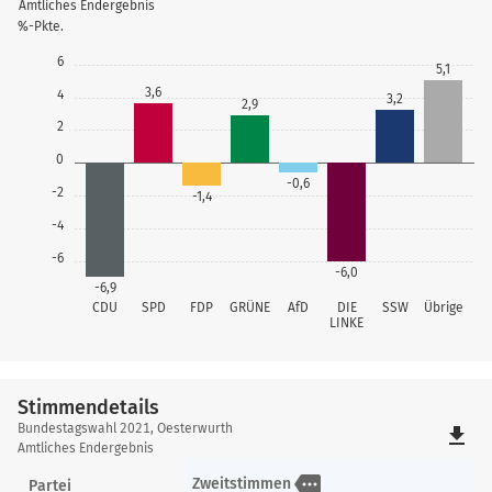
Amtliches Endergebnis
%-Pkte.
6
5,1
3,6
4
3,2
2,9
2
0
-0,6
-2
-1,4
-4
-6
-6,0
-6,9
CDU
SPD
FDP
GRÜNE
AfD
DIE
SSW
Übrige
LINKE
Stimmendetails
Stimmendetails
Bundestagswahl 2021, Oesterwurth
file_download
Amtliches Endergebnis
more
Zweitstimmen
Partei