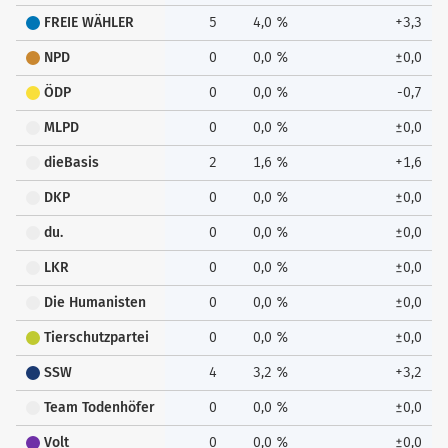
FREIE WÄHLER
5
4,0 %
+3,3
NPD
0
0,0 %
±0,0
ÖDP
0
0,0 %
-0,7
MLPD
0
0,0 %
±0,0
dieBasis
2
1,6 %
+1,6
DKP
0
0,0 %
±0,0
du.
0
0,0 %
±0,0
LKR
0
0,0 %
±0,0
Die Humanisten
0
0,0 %
±0,0
Tierschutzpartei
0
0,0 %
±0,0
SSW
4
3,2 %
+3,2
Team Todenhöfer
0
0,0 %
±0,0
Volt
0
0,0 %
±0,0