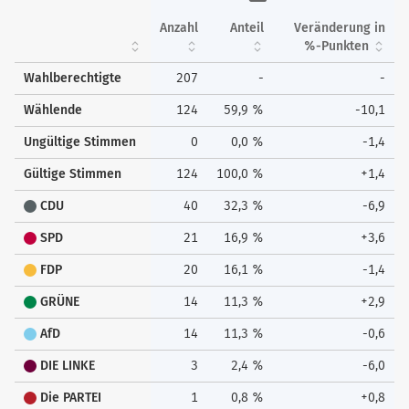
Anzahl
Anteil
Veränderung in
%-Punkten
Wahlberechtigte
207
-
-
Wählende
124
59,9 %
-10,1
Ungültige Stimmen
0
0,0 %
-1,4
Gültige Stimmen
124
100,0 %
+1,4
CDU
40
32,3 %
-6,9
SPD
21
16,9 %
+3,6
FDP
20
16,1 %
-1,4
GRÜNE
14
11,3 %
+2,9
AfD
14
11,3 %
-0,6
DIE LINKE
3
2,4 %
-6,0
Die PARTEI
1
0,8 %
+0,8