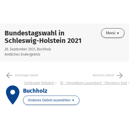
Bundestagswahl in
Menü
Schleswig-Holstein 2021
26. September 2021, Buchholz
Amtliches Endergebnis
arrow_back
arrow_forward
Vorheriges Gebiet
Nächstes Gebiet
Schleswig-Holstein
10 - Herzogtum Lauenburg - Stormarn-Süd
place
Buchholz
Anderes Gebiet auswählen