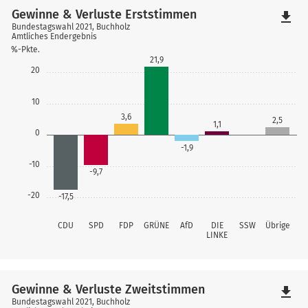
Gewinne & Verluste Erststimmen
file_download
Bundestagswahl 2021, Buchholz
Amtliches Endergebnis
%-Pkte.
21,9
20
10
3,6
2,5
1,1
0
-1,9
-10
-9,7
-20
-17,5
CDU
SPD
FDP
GRÜNE
AfD
DIE
SSW
Übrige
LINKE
Gewinne & Verluste Zweitstimmen
file_download
Bundestagswahl 2021, Buchholz