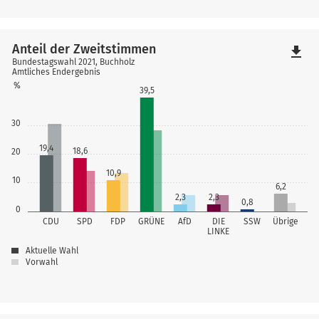
Anteil der Zweitstimmen
file_download
Bundestagswahl 2021, Buchholz
Amtliches Endergebnis
%
39,5
30
19,4
18,6
20
10,9
10
6,2
2,3
2,3
0,8
0
CDU
SPD
FDP
GRÜNE
AfD
DIE
SSW
Übrige
LINKE
Aktuelle Wahl
Vorwahl