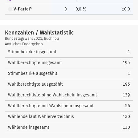
V-Partei³
0
0,0 %
±0,0
Kennzahlen / Wahlstatistik
Kennzahlen
Bundestagswahl 2021, Buchholz
/
Amtliches Endergebnis
Wahlstatistik
Stimmbezirke insgesamt
1
Wahlberechtigte insgesamt
195
Stimmbezirke ausgezählt
1
Wahlberechtigte ausgezählt
195
Wahlberechtigte ohne Wahlschein insgesamt
139
Wahlberechtigte mit Wahlschein insgesamt
56
Wählende laut Wählerverzeichnis
130
Wählende insgesamt
130