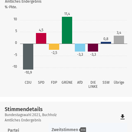
Amtliches Endergebnis
%-Pkte.
11,4
10
4,5
5
3,4
0,8
0
-2,5
-3,3
-3,3
-5
-10
-10,9
CDU
SPD
FDP
GRÜNE
AfD
DIE
SSW
Übrige
LINKE
Stimmendetails
Stimmendetails
Bundestagswahl 2021, Buchholz
file_download
Amtliches Endergebnis
more
Zweitstimmen
Partei