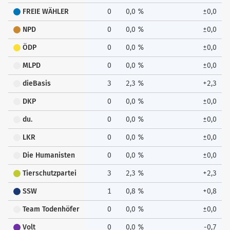
FREIE WÄHLER
0
0,0 %
±0,0
NPD
0
0,0 %
±0,0
ÖDP
0
0,0 %
±0,0
MLPD
0
0,0 %
±0,0
dieBasis
3
2,3 %
+2,3
DKP
0
0,0 %
±0,0
du.
0
0,0 %
±0,0
LKR
0
0,0 %
±0,0
Die Humanisten
0
0,0 %
±0,0
Tierschutzpartei
3
2,3 %
+2,3
SSW
1
0,8 %
+0,8
Team Todenhöfer
0
0,0 %
±0,0
Volt
0
0,0 %
-0,7