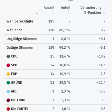
Anzahl
Anteil
Veränderung in
%-Punkten
Wahlberechtigte
195
-
-
Wählende
130
66,7 %
-8,2
Ungültige Stimmen
1
0,8 %
+0,1
Gültige Stimmen
129
99,2 %
-0,1
CDU
25
19,4 %
-10,9
SPD
24
18,6 %
+4,5
FDP
14
10,9 %
-2,5
GRÜNE
51
39,5 %
+11,4
AfD
3
2,3 %
-3,3
DIE LINKE
3
2,3 %
-3,3
Die PARTEI
2
1,6 %
-0,6