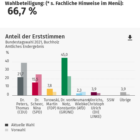
Wahlbeteiligung: (* s. Fachliche Hinweise im Menü):
66,7
%
Anteil der Erststimmen
file_download
Bundestagswahl 2021, Buchholz
Amtliches Endergebnis
%
45,0
40
30
21,7
20
15,5
7,8
10
3,9
3,9
2,3
0
Dr.
Dr.
Turowski,
Dr. von
Neumann,
Hinrichs,
SSW
Übrige
Peters,
Scheer,
Martin
Notz,
Wiebke
Christoph
Thomas
Nina
(FDP)
Konstantin
(AfD)
Ulrich
(CDU)
(SPD)
(GRÜNE)
(DIE
LINKE)
Aktuelle Wahl
Vorwahl