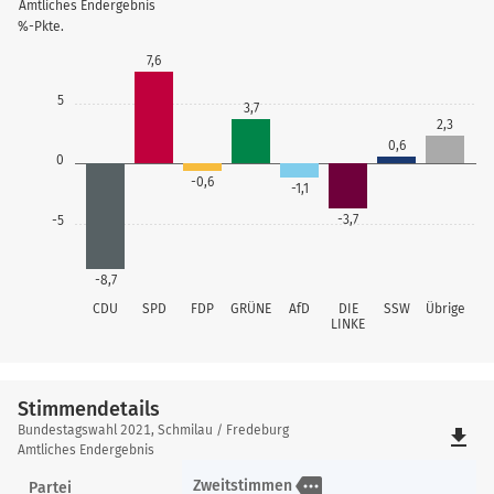
Amtliches Endergebnis
%-Pkte.
7,6
5
3,7
2,3
0,6
0
-0,6
-1,1
-3,7
-5
-8,7
CDU
SPD
FDP
GRÜNE
AfD
DIE
SSW
Übrige
LINKE
Stimmendetails
Stimmendetails
Bundestagswahl 2021, Schmilau / Fredeburg
file_download
Amtliches Endergebnis
more
Zweitstimmen
Partei