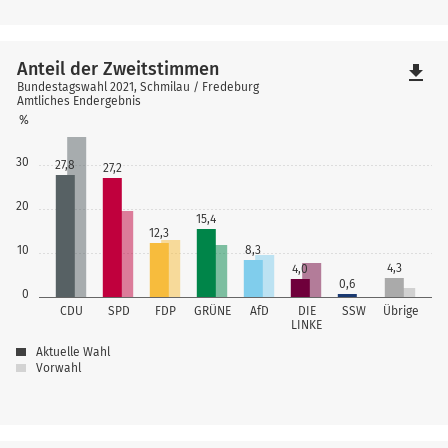
Anteil der Zweitstimmen
file_download
Bundestagswahl 2021, Schmilau / Fredeburg
Amtliches Endergebnis
%
30
27,8
27,2
20
15,4
12,3
10
8,3
4,3
4,0
0,6
0
CDU
SPD
FDP
GRÜNE
AfD
DIE
SSW
Übrige
LINKE
Aktuelle Wahl
Vorwahl