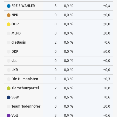
FREIE WÄHLER
3
0,9 %
+0,4
NPD
0
0,0 %
±0,0
ÖDP
0
0,0 %
±0,0
MLPD
0
0,0 %
±0,0
dieBasis
2
0,6 %
+0,6
DKP
0
0,0 %
±0,0
du.
0
0,0 %
±0,0
LKR
0
0,0 %
±0,0
Die Humanisten
1
0,3 %
+0,3
Tierschutzpartei
2
0,6 %
+0,6
SSW
2
0,6 %
+0,6
Team Todenhöfer
0
0,0 %
±0,0
Volt
3
0,9 %
+0,6