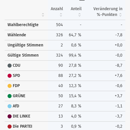
Anzahl
Anteil
Veränderung in
%-Punkten
Wahlberechtigte
504
-
-
Wählende
326
64,7 %
-7,8
Ungültige Stimmen
2
0,6 %
+0,0
Gültige Stimmen
324
99,4 %
-0,0
CDU
90
27,8 %
-8,7
SPD
88
27,2 %
+7,6
FDP
40
12,3 %
-0,6
GRÜNE
50
15,4 %
+3,7
AfD
27
8,3 %
-1,1
DIE LINKE
13
4,0 %
-3,7
Die PARTEI
3
0,9 %
-0,2