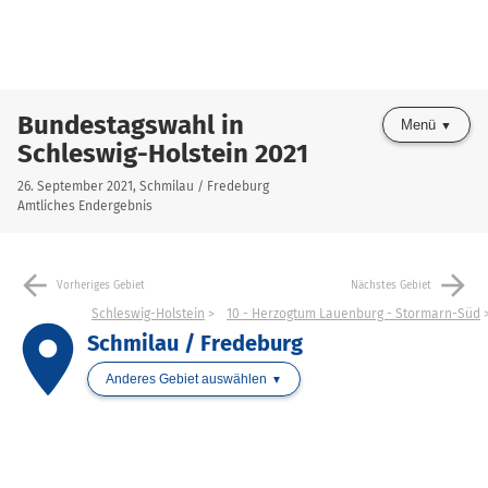
Bundestagswahl in
Menü
Schleswig-Holstein 2021
26. September 2021, Schmilau / Fredeburg
Amtliches Endergebnis
arrow_back
arrow_forward
Vorheriges Gebiet
Nächstes Gebiet
Schleswig-Holstein
10 - Herzogtum Lauenburg - Stormarn-Süd
place
Schmilau / Fredeburg
Anderes Gebiet auswählen