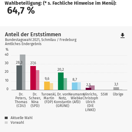
Wahlbeteiligung: (* s. Fachliche Hinweise im Menü):
64,7
%
Anteil der Erststimmen
file_download
Bundestagswahl 2021, Schmilau / Fredeburg
Amtliches Endergebnis
%
40
28,3
30
27,6
20,2
20
9,6
8,7
10
3,1
2,5
0
Dr.
Dr.
Turowski,
Dr. von
Neumann,
Hinrichs,
SSW
Übrige
Peters,
Scheer,
Martin
Notz,
Wiebke
Christoph
Thomas
Nina
(FDP)
Konstantin
(AfD)
Ulrich
(CDU)
(SPD)
(GRÜNE)
(DIE
LINKE)
Aktuelle Wahl
Vorwahl