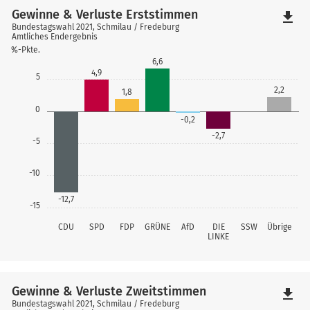
Gewinne & Verluste Erststimmen
file_download
Bundestagswahl 2021, Schmilau / Fredeburg
Amtliches Endergebnis
%-Pkte.
6,6
4,9
5
2,2
1,8
0
-0,2
-2,7
-5
-10
-12,7
-15
CDU
SPD
FDP
GRÜNE
AfD
DIE
SSW
Übrige
LINKE
Gewinne & Verluste Zweitstimmen
file_download
Bundestagswahl 2021, Schmilau / Fredeburg