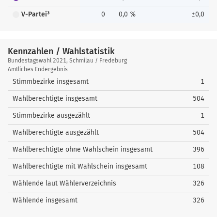
V-Partei³
0
0,0 %
±0,0
Kennzahlen / Wahlstatistik
Kennzahlen
Bundestagswahl 2021, Schmilau / Fredeburg
/
Amtliches Endergebnis
Wahlstatistik
Stimmbezirke insgesamt
1
Wahlberechtigte insgesamt
504
Stimmbezirke ausgezählt
1
Wahlberechtigte ausgezählt
504
Wahlberechtigte ohne Wahlschein insgesamt
396
Wahlberechtigte mit Wahlschein insgesamt
108
Wählende laut Wählerverzeichnis
326
Wählende insgesamt
326