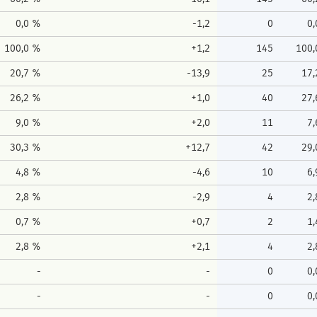
0,0 %
-1,2
0
0
100,0 %
+1,2
145
100,
20,7 %
-13,9
25
17
26,2 %
+1,0
40
27
9,0 %
+2,0
11
7
30,3 %
+12,7
42
29
4,8 %
-4,6
10
6
2,8 %
-2,9
4
2
0,7 %
+0,7
2
1
2,8 %
+2,1
4
2
-
-
0
0
-
-
0
0