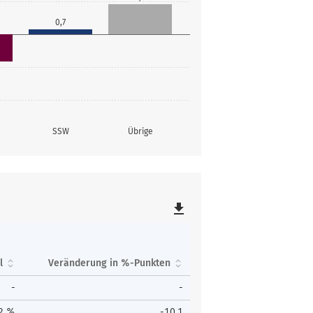
0,7
SSW
Übrige
file_download
l
Veränderung in %-Punkten
-
-
,2 %
-10,1