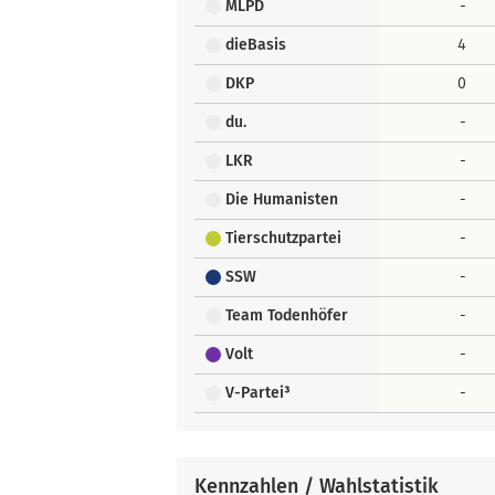
MLPD
-
dieBasis
4
DKP
0
du.
-
LKR
-
Die Humanisten
-
Tierschutzpartei
-
SSW
-
Team Todenhöfer
-
Volt
-
V-Partei³
-
Kennzahlen / Wahlstatistik