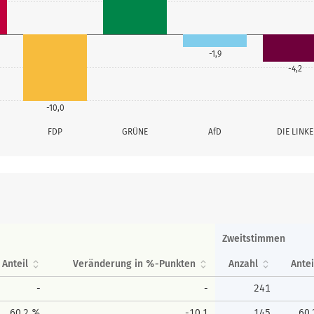
-1,9
-4,2
-10,0
FDP
GRÜNE
AfD
DIE LINKE
Zweitstimmen
Anteil
Veränderung in %-Punkten
Anzahl
Antei
-
-
241
60,2 %
-10,1
145
60