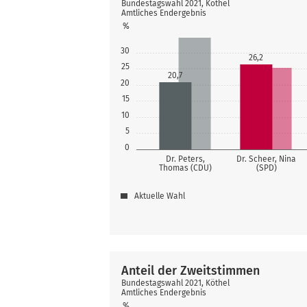
Bundestagswahl 2021, Köthel
Amtliches Endergebnis
%
30
26,2
25
20,7
20
15
10
5
0
Dr. Peters,
Dr. Scheer, Nina
Thomas (CDU)
(SPD)
Aktuelle Wahl
Anteil der Zweitstimmen
Bundestagswahl 2021, Köthel
Amtliches Endergebnis
%