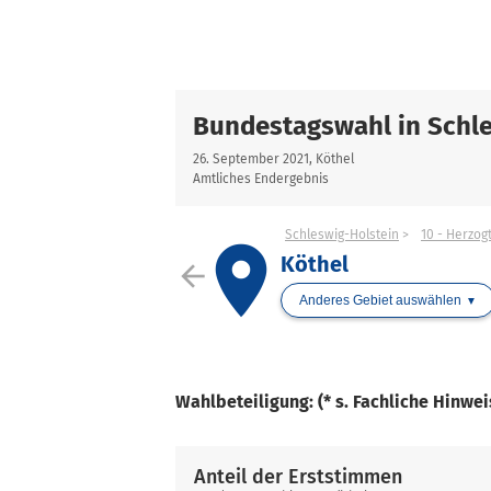
Bundestagswahl in Schle
26. September 2021, Köthel
Amtliches Endergebnis
Schleswig-Holstein
10 - Herzo
place
Köthel
arrow_back
Anderes Gebiet auswählen
Wahlbeteiligung: (* s. Fachliche Hinwe
Anteil der Erststimmen