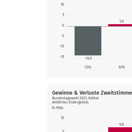
10
5
1,0
0
-5
-10
-15
-13,9
CDU
SPD
Gewinne & Verluste Zweitstimm
Bundestagswahl 2021, Köthel
Amtliches Endergebnis
%-Pkte.
10
6,8
5