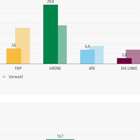
29,0
7,6
6,9
2,8
FDP
GRÜNE
AfD
DIE LINKE
Vorwahl
12,7