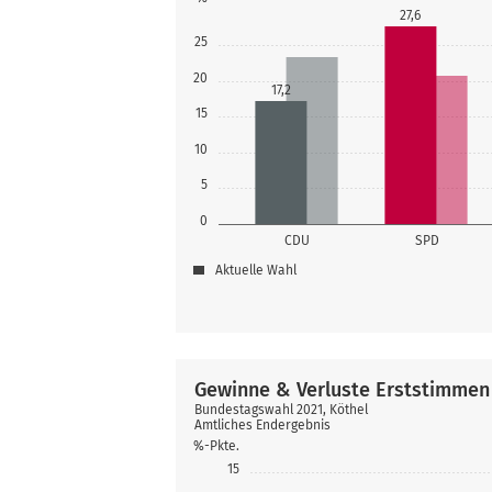
27,6
25
20
17,2
15
10
5
0
CDU
SPD
Aktuelle Wahl
Gewinne & Verluste Erststimmen
Bundestagswahl 2021, Köthel
Amtliches Endergebnis
%-Pkte.
15