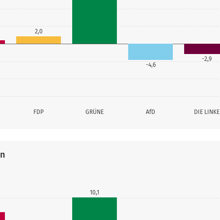
2,0
-2,9
-4,6
FDP
GRÜNE
AfD
DIE LINKE
en
10,1