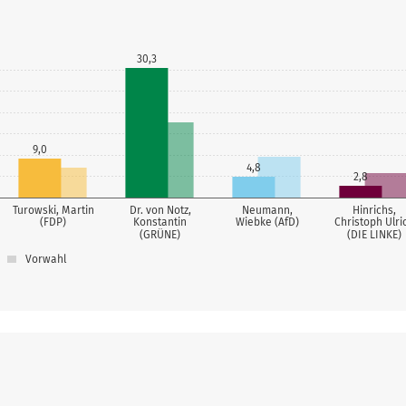
30,3
9,0
4,8
2,8
Turowski, Martin
Dr. von Notz,
Neumann,
Hinrichs,
(FDP)
Konstantin
Wiebke (AfD)
Christoph Ulri
(GRÜNE)
(DIE LINKE)
Vorwahl