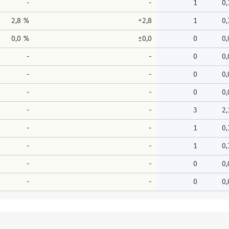
-
-
1
0
2,8 %
+2,8
1
0
0,0 %
±0,0
0
0
-
-
0
0
-
-
0
0
-
-
0
0
-
-
3
2
-
-
1
0
-
-
1
0
-
-
0
0
-
-
0
0