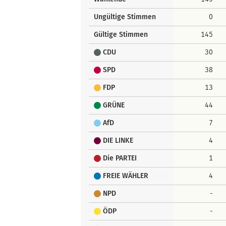
Ungültige Stimmen
0
Gültige Stimmen
145
CDU
30
SPD
38
FDP
13
GRÜNE
44
AfD
7
DIE LINKE
4
Die PARTEI
1
FREIE WÄHLER
4
NPD
-
ÖDP
-