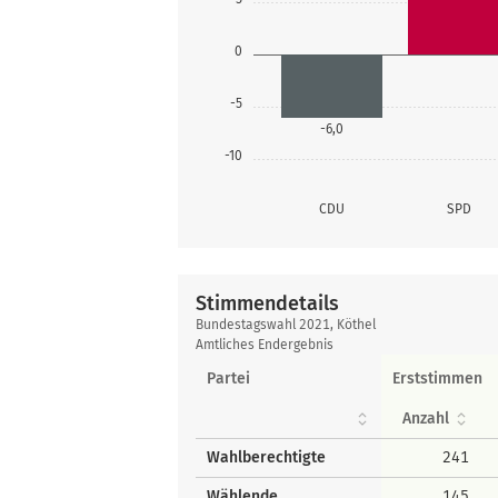
0
-5
-6,0
-10
CDU
SPD
Stimmendetails
Stimmendetails
Bundestagswahl 2021, Köthel
Amtliches Endergebnis
Partei
Erststimmen
Anzahl
Wahlberechtigte
241
Wählende
145