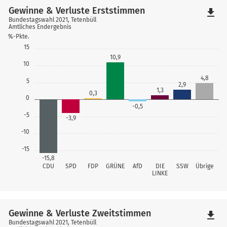
Gewinne & Verluste Erststimmen
file_download
Bundestagswahl 2021, Tetenbüll
Amtliches Endergebnis
%-Pkte.
15
10,9
10
4,8
5
2,9
1,3
0,3
0
-0,5
-5
-3,9
-10
-15
-15,8
CDU
SPD
FDP
GRÜNE
AfD
DIE
SSW
Übrige
LINKE
Gewinne & Verluste Zweitstimmen
file_download
Bundestagswahl 2021, Tetenbüll