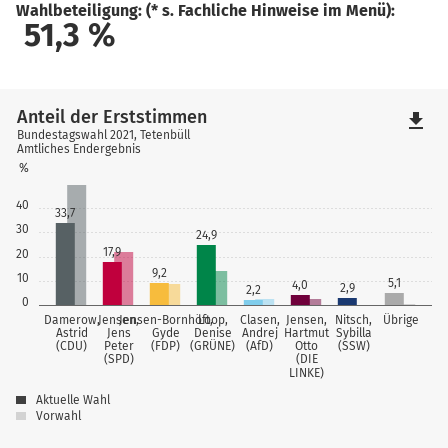
Wahlbeteiligung: (* s. Fachliche Hinweise im Menü):
51,3
%
Anteil der Erststimmen
file_download
Bundestagswahl 2021, Tetenbüll
Amtliches Endergebnis
%
40
33,7
30
24,9
17,9
20
9,2
10
5,1
4,0
2,9
2,2
0
Damerow,
Jensen,
Jensen-Bornhöft,
Loop,
Clasen,
Jensen,
Nitsch,
Übrige
Astrid
Jens
Gyde
Denise
Andrej
Hartmut
Sybilla
(CDU)
Peter
(FDP)
(GRÜNE)
(AfD)
Otto
(SSW)
(SPD)
(DIE
LINKE)
Aktuelle Wahl
Vorwahl