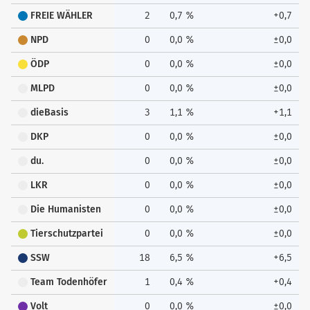
FREIE WÄHLER
2
0,7 %
+0,7
NPD
0
0,0 %
±0,0
ÖDP
0
0,0 %
±0,0
MLPD
0
0,0 %
±0,0
dieBasis
3
1,1 %
+1,1
DKP
0
0,0 %
±0,0
du.
0
0,0 %
±0,0
LKR
0
0,0 %
±0,0
Die Humanisten
0
0,0 %
±0,0
Tierschutzpartei
0
0,0 %
±0,0
SSW
18
6,5 %
+6,5
Team Todenhöfer
1
0,4 %
+0,4
Volt
0
0,0 %
±0,0