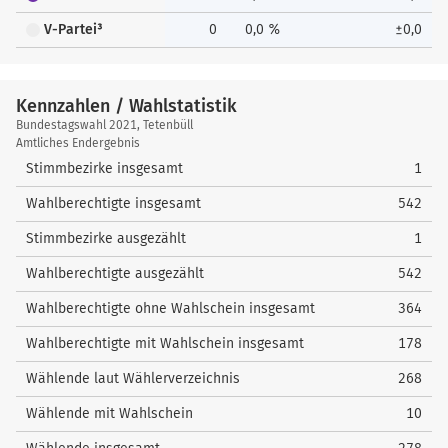
V-Partei³
0
0,0 %
±0,0
Kennzahlen / Wahlstatistik
Kennzahlen
Bundestagswahl 2021, Tetenbüll
/
Amtliches Endergebnis
Wahlstatistik
Stimmbezirke insgesamt
1
Wahlberechtigte insgesamt
542
Stimmbezirke ausgezählt
1
Wahlberechtigte ausgezählt
542
Wahlberechtigte ohne Wahlschein insgesamt
364
Wahlberechtigte mit Wahlschein insgesamt
178
Wählende laut Wählerverzeichnis
268
Wählende mit Wahlschein
10