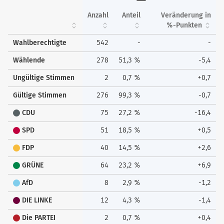
Anzahl
Anteil
Veränderung in
%-Punkten
Wahlberechtigte
542
-
-
Wählende
278
51,3 %
-5,4
Ungültige Stimmen
2
0,7 %
+0,7
Gültige Stimmen
276
99,3 %
-0,7
CDU
75
27,2 %
-16,4
SPD
51
18,5 %
+0,5
FDP
40
14,5 %
+2,6
GRÜNE
64
23,2 %
+6,9
AfD
8
2,9 %
-1,2
DIE LINKE
12
4,3 %
-1,4
Die PARTEI
2
0,7 %
+0,4