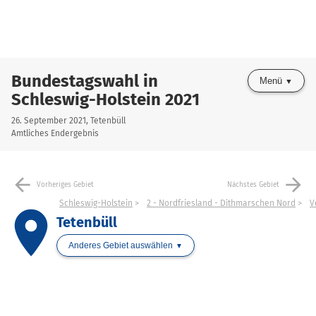
Bundestagswahl in
Menü
Schleswig-Holstein 2021
26. September 2021, Tetenbüll
Amtliches Endergebnis
arrow_back
arrow_forward
Vorheriges Gebiet
Nächstes Gebiet
Schleswig-Holstein
2 - Nordfriesland - Dithmarschen Nord
V
place
Tetenbüll
Anderes Gebiet auswählen