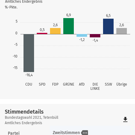
Amtliches Endergebnis
%-Pkte.
6,9
6,5
5
2,6
2,6
0,5
0
-1,2
-1,4
-5
-10
-15
-16,4
CDU
SPD
FDP
GRÜNE
AfD
DIE
SSW
Übrige
LINKE
Stimmendetails
Stimmendetails
Bundestagswahl 2021, Tetenbüll
file_download
Amtliches Endergebnis
more
Zweitstimmen
Partei