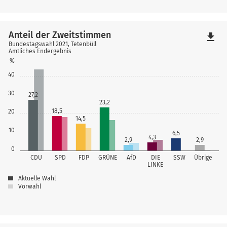
Anteil der Zweitstimmen
file_download
Bundestagswahl 2021, Tetenbüll
Amtliches Endergebnis
%
40
30
27,2
23,2
18,5
20
14,5
10
6,5
4,3
2,9
2,9
0
CDU
SPD
FDP
GRÜNE
AfD
DIE
SSW
Übrige
LINKE
Aktuelle Wahl
Vorwahl