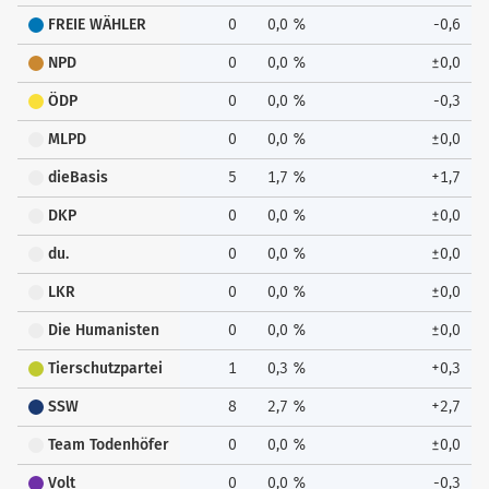
FREIE WÄHLER
0
0,0 %
-0,6
NPD
0
0,0 %
±0,0
ÖDP
0
0,0 %
-0,3
MLPD
0
0,0 %
±0,0
dieBasis
5
1,7 %
+1,7
DKP
0
0,0 %
±0,0
du.
0
0,0 %
±0,0
LKR
0
0,0 %
±0,0
Die Humanisten
0
0,0 %
±0,0
Tierschutzpartei
1
0,3 %
+0,3
SSW
8
2,7 %
+2,7
Team Todenhöfer
0
0,0 %
±0,0
Volt
0
0,0 %
-0,3