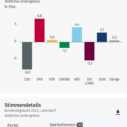
Amtliches Endergebnis
%-Pkte.
6,8
5
4,4
2,7
0,6
0,5
0
-1,7
-5
-5,3
-8,0
CDU
SPD
FDP
GRÜNE
AfD
DIE
SSW
Übrige
LINKE
Stimmendetails
Stimmendetails
Bundestagswahl 2021, Latendorf
file_download
Amtliches Endergebnis
more
Zweitstimmen
Partei