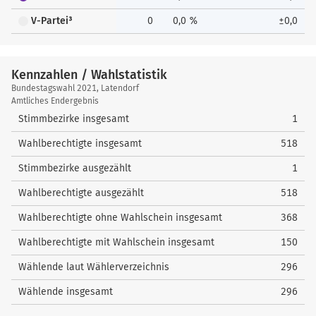
V-Partei³
0
0,0 %
±0,0
Kennzahlen / Wahlstatistik
Kennzahlen
Bundestagswahl 2021, Latendorf
/
Amtliches Endergebnis
Wahlstatistik
Stimmbezirke insgesamt
1
Wahlberechtigte insgesamt
518
Stimmbezirke ausgezählt
1
Wahlberechtigte ausgezählt
518
Wahlberechtigte ohne Wahlschein insgesamt
368
Wahlberechtigte mit Wahlschein insgesamt
150
Wählende laut Wählerverzeichnis
296
Wählende insgesamt
296