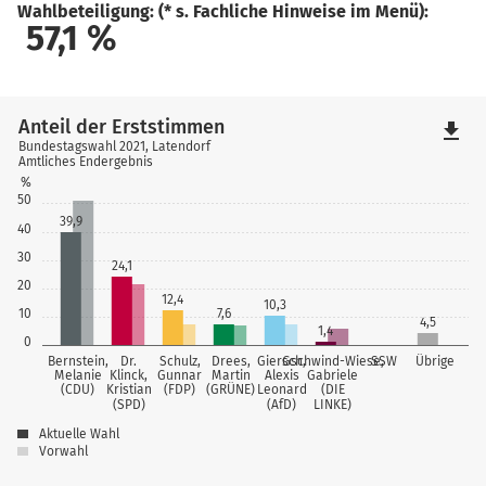
Wahlbeteiligung: (* s. Fachliche Hinweise im Menü):
57,1
%
Anteil der Erststimmen
file_download
Bundestagswahl 2021, Latendorf
Amtliches Endergebnis
%
50
39,9
40
30
24,1
20
12,4
10,3
10
7,6
4,5
1,4
0
Bernstein,
Dr.
Schulz,
Drees,
Giersch,
Gschwind-Wiese,
SSW
Übrige
Melanie
Klinck,
Gunnar
Martin
Alexis
Gabriele
(CDU)
Kristian
(FDP)
(GRÜNE)
Leonard
(DIE
(SPD)
(AfD)
LINKE)
Aktuelle Wahl
Vorwahl