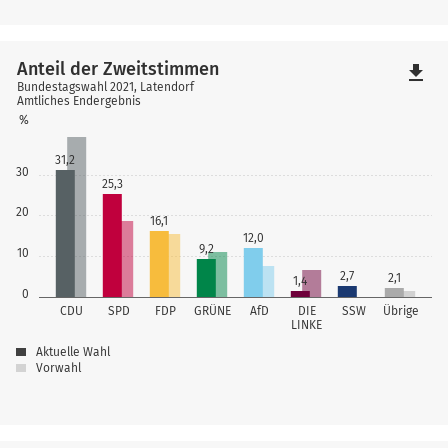
Anteil der Zweitstimmen
file_download
Bundestagswahl 2021, Latendorf
Amtliches Endergebnis
%
31,2
30
25,3
20
16,1
12,0
9,2
10
2,7
2,1
1,4
0
CDU
SPD
FDP
GRÜNE
AfD
DIE
SSW
Übrige
LINKE
Aktuelle Wahl
Vorwahl