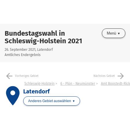
Bundestagswahl in
Menü
Schleswig-Holstein 2021
26. September 2021, Latendorf
Amtliches Endergebnis
arrow_back
arrow_forward
Vorheriges Gebiet
Nächstes Gebiet
Schleswig-Holstein
6 - Plön - Neumünster
Amt Boostedt-Rick
place
Latendorf
Anderes Gebiet auswählen