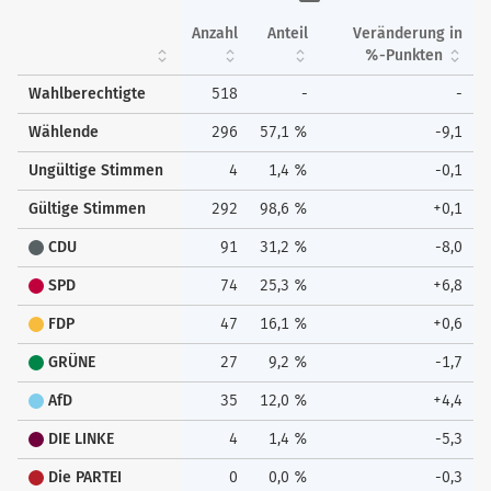
Anzahl
Anteil
Veränderung in
%-Punkten
Wahlberechtigte
518
-
-
Wählende
296
57,1 %
-9,1
Ungültige Stimmen
4
1,4 %
-0,1
Gültige Stimmen
292
98,6 %
+0,1
CDU
91
31,2 %
-8,0
SPD
74
25,3 %
+6,8
FDP
47
16,1 %
+0,6
GRÜNE
27
9,2 %
-1,7
AfD
35
12,0 %
+4,4
DIE LINKE
4
1,4 %
-5,3
Die PARTEI
0
0,0 %
-0,3