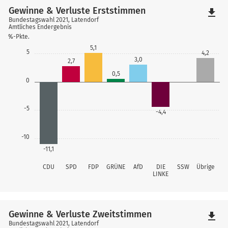
Gewinne & Verluste Erststimmen
file_download
Bundestagswahl 2021, Latendorf
Amtliches Endergebnis
%-Pkte.
5,1
5
4,2
3,0
2,7
0,5
0
-5
-4,4
-10
-11,1
CDU
SPD
FDP
GRÜNE
AfD
DIE
SSW
Übrige
LINKE
Gewinne & Verluste Zweitstimmen
file_download
Bundestagswahl 2021, Latendorf