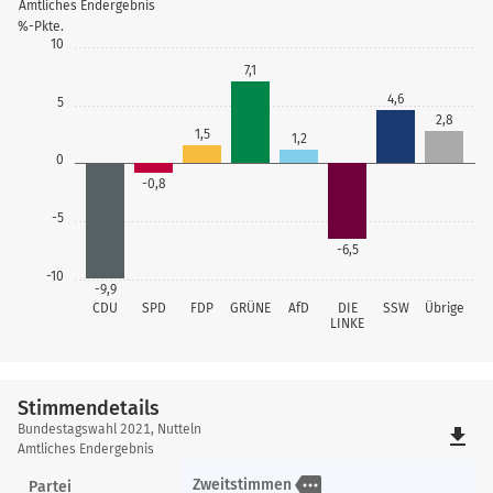
Amtliches Endergebnis
%-Pkte.
10
7,1
4,6
5
2,8
1,5
1,2
0
-0,8
-5
-6,5
-10
-9,9
CDU
SPD
FDP
GRÜNE
AfD
DIE
SSW
Übrige
LINKE
Stimmendetails
Stimmendetails
Bundestagswahl 2021, Nutteln
file_download
Amtliches Endergebnis
more
Zweitstimmen
Partei