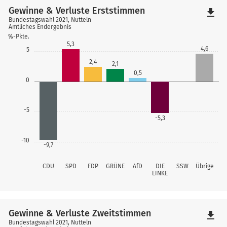
Gewinne & Verluste Erststimmen
file_download
Bundestagswahl 2021, Nutteln
Amtliches Endergebnis
%-Pkte.
5,3
4,6
5
2,4
2,1
0,5
0
-5
-5,3
-10
-9,7
CDU
SPD
FDP
GRÜNE
AfD
DIE
SSW
Übrige
LINKE
Gewinne & Verluste Zweitstimmen
file_download
Bundestagswahl 2021, Nutteln