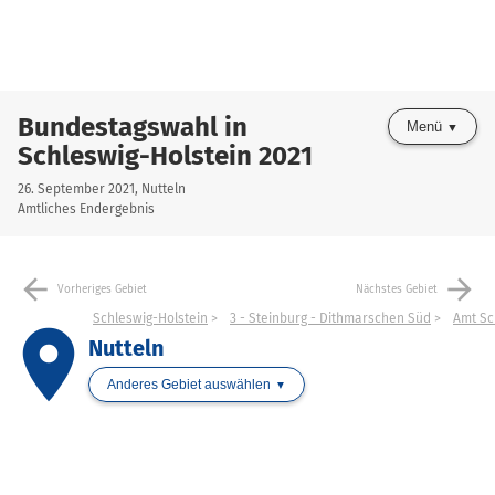
Bundestagswahl in
Menü
Schleswig-Holstein 2021
26. September 2021, Nutteln
Amtliches Endergebnis
arrow_back
arrow_forward
Vorheriges Gebiet
Nächstes Gebiet
Schleswig-Holstein
3 - Steinburg - Dithmarschen Süd
Amt Sc
place
Nutteln
Anderes Gebiet auswählen