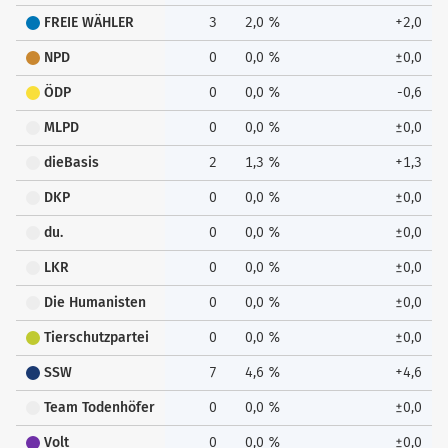
FREIE WÄHLER
3
2,0 %
+2,0
NPD
0
0,0 %
±0,0
ÖDP
0
0,0 %
-0,6
MLPD
0
0,0 %
±0,0
dieBasis
2
1,3 %
+1,3
DKP
0
0,0 %
±0,0
du.
0
0,0 %
±0,0
LKR
0
0,0 %
±0,0
Die Humanisten
0
0,0 %
±0,0
Tierschutzpartei
0
0,0 %
±0,0
SSW
7
4,6 %
+4,6
Team Todenhöfer
0
0,0 %
±0,0
Volt
0
0,0 %
±0,0