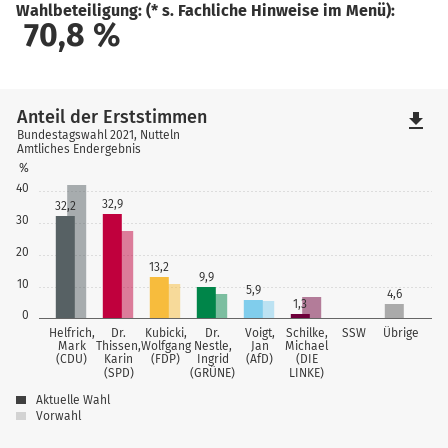
Wahlbeteiligung: (* s. Fachliche Hinweise im Menü):
70,8
%
Anteil der Erststimmen
file_download
Bundestagswahl 2021, Nutteln
Amtliches Endergebnis
%
40
32,9
32,2
30
20
13,2
9,9
10
5,9
4,6
1,3
0
Helfrich,
Dr.
Kubicki,
Dr.
Voigt,
Schilke,
SSW
Übrige
Mark
Thissen,
Wolfgang
Nestle,
Jan
Michael
(CDU)
Karin
(FDP)
Ingrid
(AfD)
(DIE
(SPD)
(GRÜNE)
LINKE)
Aktuelle Wahl
Vorwahl