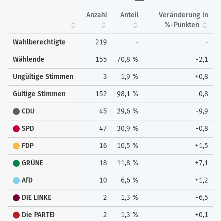
Anzahl
Anteil
Veränderung in
%-Punkten
Wahlberechtigte
219
-
-
Wählende
155
70,8 %
-2,1
Ungültige Stimmen
3
1,9 %
+0,8
Gültige Stimmen
152
98,1 %
-0,8
CDU
45
29,6 %
-9,9
SPD
47
30,9 %
-0,8
FDP
16
10,5 %
+1,5
GRÜNE
18
11,8 %
+7,1
AfD
10
6,6 %
+1,2
DIE LINKE
2
1,3 %
-6,5
Die PARTEI
2
1,3 %
+0,1