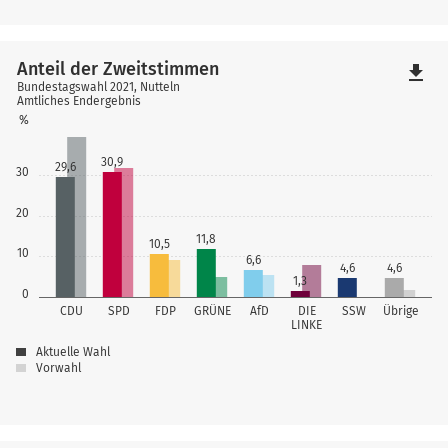
Anteil der Zweitstimmen
file_download
Bundestagswahl 2021, Nutteln
Amtliches Endergebnis
%
30,9
29,6
30
20
11,8
10,5
10
6,6
4,6
4,6
1,3
0
CDU
SPD
FDP
GRÜNE
AfD
DIE
SSW
Übrige
LINKE
Aktuelle Wahl
Vorwahl