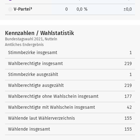
V-Partei³
0
0,0 %
±0,0
Kennzahlen / Wahlstatistik
Kennzahlen
Bundestagswahl 2021, Nutteln
/
Amtliches Endergebnis
Wahlstatistik
Stimmbezirke insgesamt
1
Wahlberechtigte insgesamt
219
Stimmbezirke ausgezählt
1
Wahlberechtigte ausgezählt
219
Wahlberechtigte ohne Wahlschein insgesamt
177
Wahlberechtigte mit Wahlschein insgesamt
42
Wählende laut Wählerverzeichnis
155
Wählende insgesamt
155