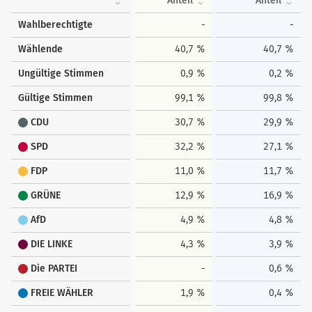
Anteil
Anteil
Wahlberechtigte
-
-
Wählende
40,7 %
40,7 %
Ungültige Stimmen
0,9 %
0,2 %
Gültige Stimmen
99,1 %
99,8 %
CDU
30,7 %
29,9 %
SPD
32,2 %
27,1 %
FDP
11,0 %
11,7 %
GRÜNE
12,9 %
16,9 %
AfD
4,9 %
4,8 %
DIE LINKE
4,3 %
3,9 %
Die PARTEI
-
0,6 %
FREIE WÄHLER
1,9 %
0,4 %