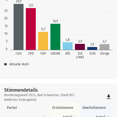
29,9
27,1
25
20
16,9
15
11,7
10
4,8
5
3,9
3,7
1,9
0
CDU
SPD
FDP
GRÜNE
AfD
DIE
SSW
Übrige
LINKE
Aktuelle Wahl
Stimmendetails
Stimmendetails
Bundestagswahl 2021, Bad Schwartau, Stadt 001
file_download
Amtliches Endergebnis
Partei
Erststimmen
Zweitstimmen