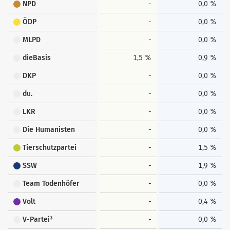
NPD
-
0,0 %
ÖDP
-
0,0 %
MLPD
-
0,0 %
dieBasis
1,5 %
0,9 %
DKP
-
0,0 %
du.
-
0,0 %
LKR
-
0,0 %
Die Humanisten
-
0,0 %
Tierschutzpartei
-
1,5 %
SSW
-
1,9 %
Team Todenhöfer
-
0,0 %
Volt
-
0,4 %
V-Partei³
-
0,0 %