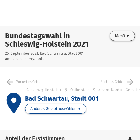
Bundestagswahl in
Menü
Schleswig-Holstein 2021
26. September 2021, Bad Schwartau, Stadt 001
Amtliches Endergebnis
arrow_back
arrow_forward
Vorheriges Gebiet
Nächstes Gebiet
Schleswig-Holstein
9 - Ostholstein - Stormarn-Nord
Gemeind
place
Bad Schwartau, Stadt 001
Anderes Gebiet auswählen
Anteil der Erststimmen
file_download