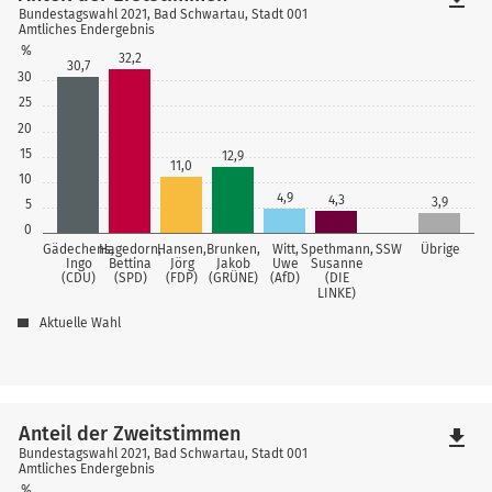
Bundestagswahl 2021, Bad Schwartau, Stadt 001
Amtliches Endergebnis
%
32,2
30,7
30
25
20
15
12,9
11,0
10
4,9
4,3
3,9
5
0
Gädechens,
Hagedorn,
Hansen,
Brunken,
Witt,
Spethmann,
SSW
Übrige
Ingo
Bettina
Jörg
Jakob
Uwe
Susanne
(CDU)
(SPD)
(FDP)
(GRÜNE)
(AfD)
(DIE
LINKE)
Aktuelle Wahl
Anteil der Zweitstimmen
file_download
Bundestagswahl 2021, Bad Schwartau, Stadt 001
Amtliches Endergebnis
%