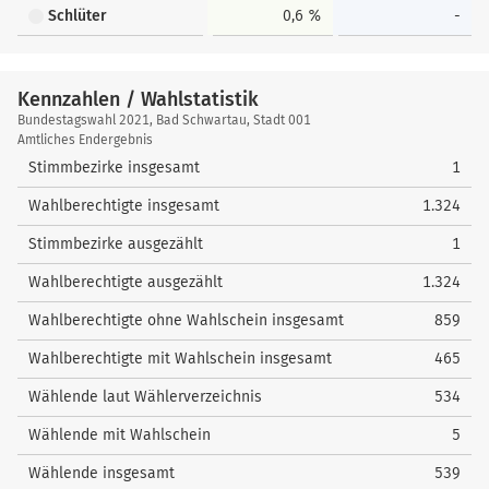
Schlüter
0,6 %
-
Kennzahlen / Wahlstatistik
Kennzahlen
Bundestagswahl 2021, Bad Schwartau, Stadt 001
/
Amtliches Endergebnis
Wahlstatistik
Stimmbezirke insgesamt
1
Wahlberechtigte insgesamt
1.324
Stimmbezirke ausgezählt
1
Wahlberechtigte ausgezählt
1.324
Wahlberechtigte ohne Wahlschein insgesamt
859
Wahlberechtigte mit Wahlschein insgesamt
465
Wählende laut Wählerverzeichnis
534
Wählende mit Wahlschein
5
Wählende insgesamt
539