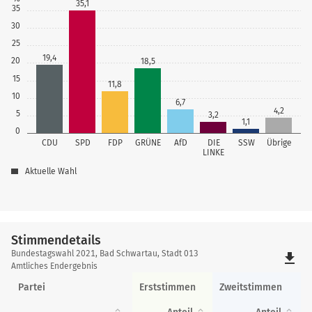
35,1
35
30
25
19,4
20
18,5
15
11,8
10
6,7
4,2
5
3,2
1,1
0
CDU
SPD
FDP
GRÜNE
AfD
DIE
SSW
Übrige
LINKE
Aktuelle Wahl
Stimmendetails
Stimmendetails
Bundestagswahl 2021, Bad Schwartau, Stadt 013
file_download
Amtliches Endergebnis
Partei
Erststimmen
Zweitstimmen