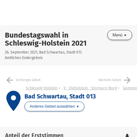
Bundestagswahl in
Menü
Schleswig-Holstein 2021
26. September 2021, Bad Schwartau, Stadt 013
Amtliches Endergebnis
arrow_back
arrow_forward
Vorheriges Gebiet
Nächstes Gebiet
Schleswig-Holstein
9 - Ostholstein - Stormarn-Nord
Gemeind
place
Bad Schwartau, Stadt 013
Anderes Gebiet auswählen
Anteil der Erststimmen
file_download