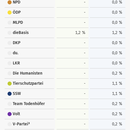
NPD
-
0,0 %
ÖDP
-
0,0 %
MLPD
-
0,0 %
dieBasis
1,2 %
1,2 %
DKP
-
0,0 %
du.
-
0,0 %
LKR
-
0,0 %
Die Humanisten
-
0,2 %
Tierschutzpartei
-
1,1 %
SSW
-
1,1 %
Team Todenhöfer
-
0,2 %
Volt
-
0,2 %
V-Partei³
-
0,2 %