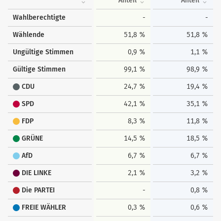
Anteil
Anteil
Wahlberechtigte
-
-
Wählende
51,8 %
51,8 %
Ungültige Stimmen
0,9 %
1,1 %
Gültige Stimmen
99,1 %
98,9 %
CDU
24,7 %
19,4 %
SPD
42,1 %
35,1 %
FDP
8,3 %
11,8 %
GRÜNE
14,5 %
18,5 %
AfD
6,7 %
6,7 %
DIE LINKE
2,1 %
3,2 %
Die PARTEI
-
0,8 %
FREIE WÄHLER
0,3 %
0,6 %