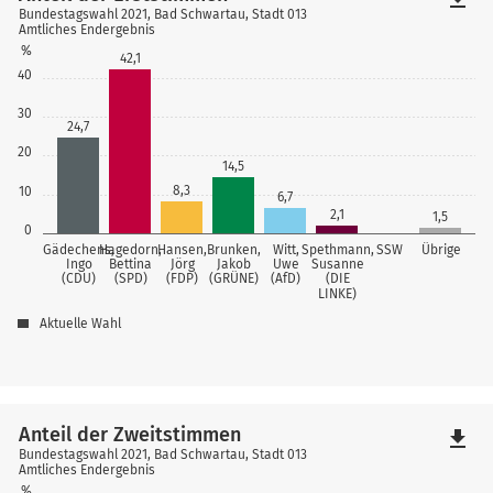
Bundestagswahl 2021, Bad Schwartau, Stadt 013
Amtliches Endergebnis
%
42,1
40
30
24,7
20
14,5
8,3
10
6,7
2,1
1,5
0
Gädechens,
Hagedorn,
Hansen,
Brunken,
Witt,
Spethmann,
SSW
Übrige
Ingo
Bettina
Jörg
Jakob
Uwe
Susanne
(CDU)
(SPD)
(FDP)
(GRÜNE)
(AfD)
(DIE
LINKE)
Aktuelle Wahl
Anteil der Zweitstimmen
file_download
Bundestagswahl 2021, Bad Schwartau, Stadt 013
Amtliches Endergebnis
%