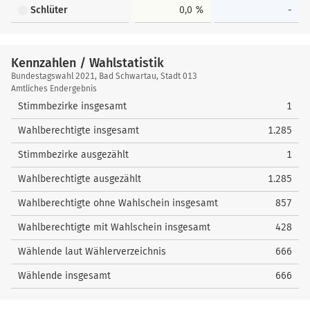
Schlüter
0,0 %
-
Kennzahlen / Wahlstatistik
Kennzahlen
Bundestagswahl 2021, Bad Schwartau, Stadt 013
/
Amtliches Endergebnis
Wahlstatistik
Stimmbezirke insgesamt
1
Wahlberechtigte insgesamt
1.285
Stimmbezirke ausgezählt
1
Wahlberechtigte ausgezählt
1.285
Wahlberechtigte ohne Wahlschein insgesamt
857
Wahlberechtigte mit Wahlschein insgesamt
428
Wählende laut Wählerverzeichnis
666
Wählende insgesamt
666