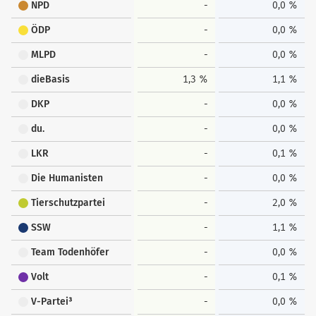
NPD
-
0,0 %
ÖDP
-
0,0 %
MLPD
-
0,0 %
dieBasis
1,3 %
1,1 %
DKP
-
0,0 %
du.
-
0,0 %
LKR
-
0,1 %
Die Humanisten
-
0,0 %
Tierschutzpartei
-
2,0 %
SSW
-
1,1 %
Team Todenhöfer
-
0,0 %
Volt
-
0,1 %
V-Partei³
-
0,0 %