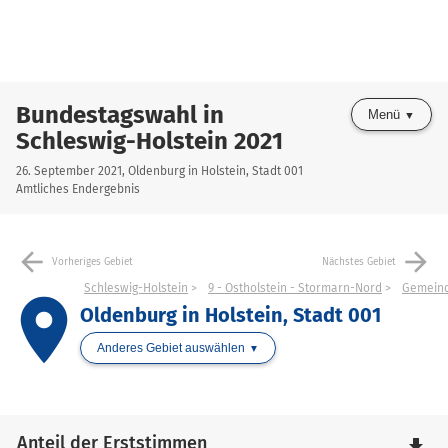
Bundestagswahl in
Menü
Schleswig-Holstein 2021
26. September 2021, Oldenburg in Holstein, Stadt 001
Amtliches Endergebnis
arrow_back
arrow_forward
Vorheriges Gebiet
Nächstes Gebiet
Schleswig-Holstein
9 - Ostholstein - Stormarn-Nord
Gemeinde
place
Oldenburg in Holstein, Stadt 001
Anderes Gebiet auswählen
Anteil der Erststimmen
file_download