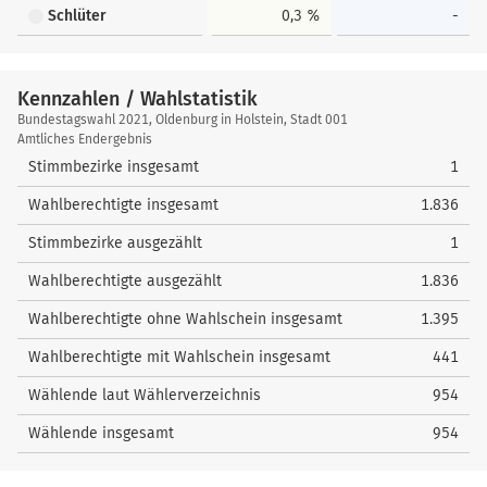
Schlüter
0,3 %
-
Kennzahlen / Wahlstatistik
Kennzahlen
Bundestagswahl 2021, Oldenburg in Holstein, Stadt 001
/
Amtliches Endergebnis
Wahlstatistik
Stimmbezirke insgesamt
1
Wahlberechtigte insgesamt
1.836
Stimmbezirke ausgezählt
1
Wahlberechtigte ausgezählt
1.836
Wahlberechtigte ohne Wahlschein insgesamt
1.395
Wahlberechtigte mit Wahlschein insgesamt
441
Wählende laut Wählerverzeichnis
954
Wählende insgesamt
954