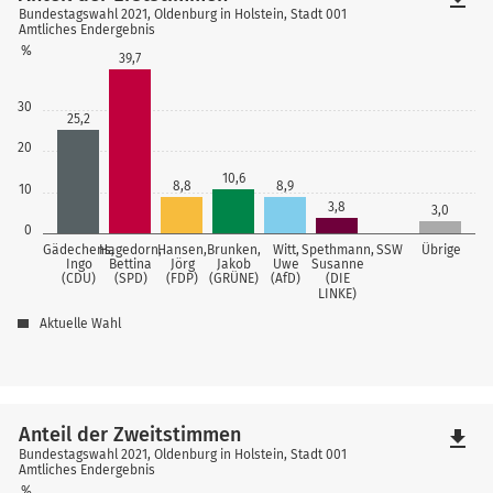
Bundestagswahl 2021, Oldenburg in Holstein, Stadt 001
Amtliches Endergebnis
%
39,7
30
25,2
20
10,6
8,8
8,9
10
3,8
3,0
0
Gädechens,
Hagedorn,
Hansen,
Brunken,
Witt,
Spethmann,
SSW
Übrige
Ingo
Bettina
Jörg
Jakob
Uwe
Susanne
(CDU)
(SPD)
(FDP)
(GRÜNE)
(AfD)
(DIE
LINKE)
Aktuelle Wahl
Anteil der Zweitstimmen
file_download
Bundestagswahl 2021, Oldenburg in Holstein, Stadt 001
Amtliches Endergebnis
%