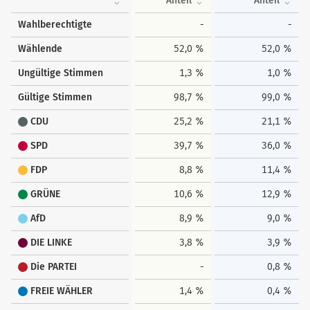
Anteil
Anteil
Wahlberechtigte
-
-
Wählende
52,0 %
52,0 %
Ungültige Stimmen
1,3 %
1,0 %
Gültige Stimmen
98,7 %
99,0 %
CDU
25,2 %
21,1 %
SPD
39,7 %
36,0 %
FDP
8,8 %
11,4 %
GRÜNE
10,6 %
12,9 %
AfD
8,9 %
9,0 %
DIE LINKE
3,8 %
3,9 %
Die PARTEI
-
0,8 %
FREIE WÄHLER
1,4 %
0,4 %