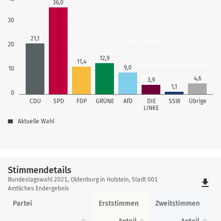
36,0
30
21,1
20
12,9
11,4
9,0
10
4,6
3,9
1,1
0
CDU
SPD
FDP
GRÜNE
AfD
DIE
SSW
Übrige
LINKE
Aktuelle Wahl
Stimmendetails
Stimmendetails
Bundestagswahl 2021, Oldenburg in Holstein, Stadt 001
file_download
Amtliches Endergebnis
Partei
Erststimmen
Zweitstimmen