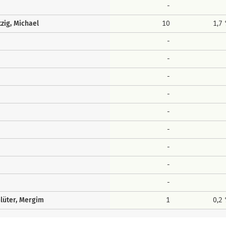
-
zig, Michael
10
1,7
-
-
-
-
-
-
-
-
-
lüter, Mergim
1
0,2