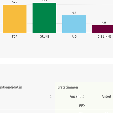
15,9
14,9
9,3
4,0
FDP
GRÜNE
AfD
DIE LINKE
ektkandidat:in
Erststimmen
Anzahl
Anteil
995