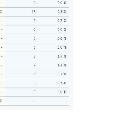
-
0
0,0 %
 %
13
2,3 %
-
1
0,2 %
-
0
0,0 %
-
0
0,0 %
-
0
0,0 %
-
8
1,4 %
-
7
1,2 %
-
1
0,2 %
-
3
0,5 %
-
0
0,0 %
 %
-
-