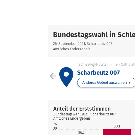
Bundestagswahl in Schle
26. September 2021, Scharbeutz 007
Amtliches Endergebnis
Schleswig-Holstein
9 - Osthols
place
Scharbeutz 007
arrow_back
Anderes Gebiet auswählen
Anteil der Erststimmen
Bundestagswahl 2021, Scharbeutz 007
Amtliches Endergebnis
%
30,1
30
26,2