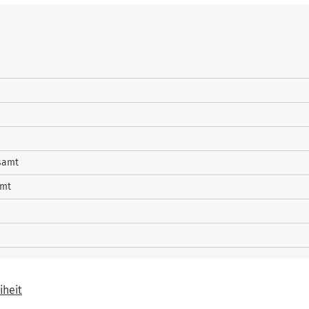
samt
amt
iheit