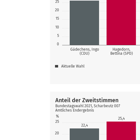
25
20
15
10
5
0
Gädechens, Ingo
Hagedorn,
(CDU)
Bettina (SPD)
Aktuelle Wahl
Anteil der Zweitstimmen
Bundestagswahl 2021, Scharbeutz 007
Amtliches Endergebnis
%
25,4
25
22,4
20