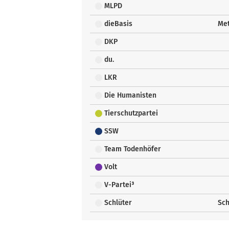
MLPD
dieBasis
Met
DKP
du.
LKR
Die Humanisten
Tierschutzpartei
SSW
Team Todenhöfer
Volt
V-Partei³
Schlüter
Sch