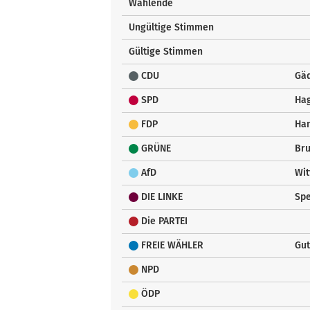
Wählende
Ungültige Stimmen
Gültige Stimmen
CDU
Gäd
SPD
Hag
FDP
Han
GRÜNE
Bru
AfD
Wit
DIE LINKE
Sp
Die PARTEI
FREIE WÄHLER
Gut
NPD
ÖDP