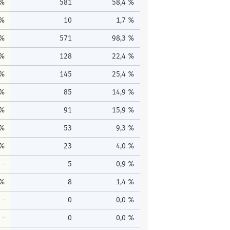
 %
581
58,4 %
 %
10
1,7 %
 %
571
98,3 %
 %
128
22,4 %
 %
145
25,4 %
 %
85
14,9 %
 %
91
15,9 %
 %
53
9,3 %
 %
23
4,0 %
-
5
0,9 %
 %
8
1,4 %
-
0
0,0 %
-
0
0,0 %