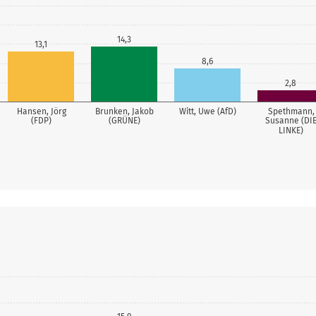
14,3
13,1
8,6
2,8
Hansen, Jörg
Brunken, Jakob
Witt, Uwe (AfD)
Spethmann,
(FDP)
(GRÜNE)
Susanne (DI
LINKE)