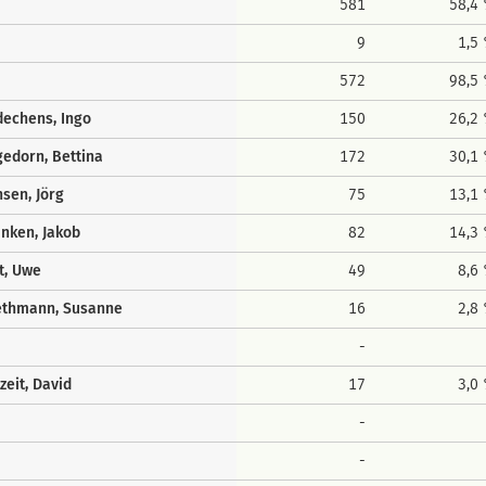
581
58,4
9
1,5
572
98,5
echens, Ingo
150
26,2
edorn, Bettina
172
30,1
sen, Jörg
75
13,1
nken, Jakob
82
14,3
t, Uwe
49
8,6
ethmann, Susanne
16
2,8
-
zeit, David
17
3,0
-
-