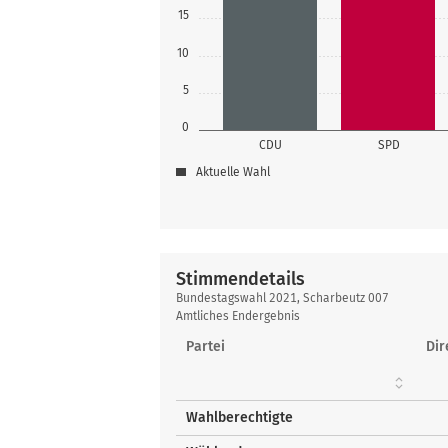
15
10
5
0
CDU
SPD
Aktuelle Wahl
Stimmendetails
Stimmendetails
Bundestagswahl 2021, Scharbeutz 007
Amtliches Endergebnis
Partei
Dir
Wahlberechtigte