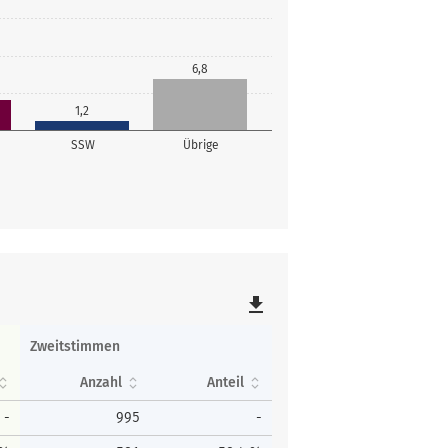
6,8
1,2
SSW
Übrige
file_download
Zweitstimmen
Anzahl
Anteil
-
995
-