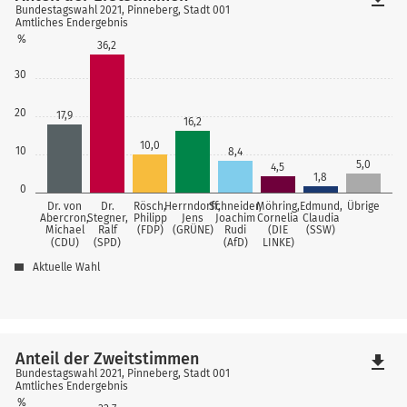
Bundestagswahl 2021, Pinneberg, Stadt 001
Amtliches Endergebnis
%
36,2
30
20
17,9
16,2
10,0
10
8,4
5,0
4,5
1,8
0
Dr. von
Dr.
Rösch,
Herrndorff,
Schneider,
Möhring,
Edmund,
Übrige
Abercron,
Stegner,
Philipp
Jens
Joachim
Cornelia
Claudia
Michael
Ralf
(FDP)
(GRÜNE)
Rudi
(DIE
(SSW)
(CDU)
(SPD)
(AfD)
LINKE)
Aktuelle Wahl
Anteil der Zweitstimmen
file_download
Bundestagswahl 2021, Pinneberg, Stadt 001
Amtliches Endergebnis
%