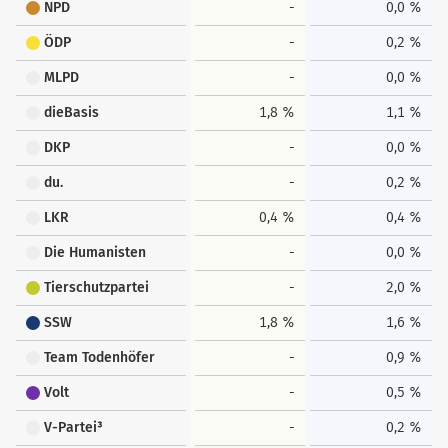
NPD
-
0,0 %
ÖDP
-
0,2 %
MLPD
-
0,0 %
dieBasis
1,8 %
1,1 %
DKP
-
0,0 %
du.
-
0,2 %
LKR
0,4 %
0,4 %
Die Humanisten
-
0,0 %
Tierschutzpartei
-
2,0 %
SSW
1,8 %
1,6 %
Team Todenhöfer
-
0,9 %
Volt
-
0,5 %
V-Partei³
-
0,2 %