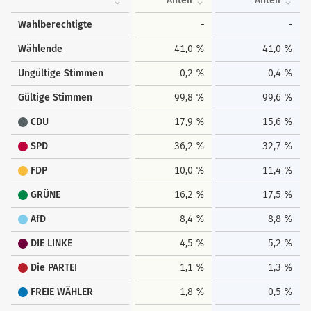
Anteil
Anteil
Wahlberechtigte
-
-
Wählende
41,0 %
41,0 %
Ungültige Stimmen
0,2 %
0,4 %
Gültige Stimmen
99,8 %
99,6 %
CDU
17,9 %
15,6 %
SPD
36,2 %
32,7 %
FDP
10,0 %
11,4 %
GRÜNE
16,2 %
17,5 %
AfD
8,4 %
8,8 %
DIE LINKE
4,5 %
5,2 %
Die PARTEI
1,1 %
1,3 %
FREIE WÄHLER
1,8 %
0,5 %