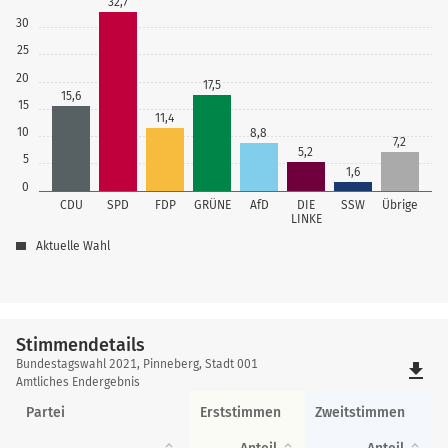
32,7
30
25
20
17,5
15,6
15
11,4
10
8,8
7,2
5,2
5
1,6
0
CDU
SPD
FDP
GRÜNE
AfD
DIE
SSW
Übrige
LINKE
Aktuelle Wahl
Stimmendetails
Stimmendetails
Bundestagswahl 2021, Pinneberg, Stadt 001
file_download
Amtliches Endergebnis
Partei
Erststimmen
Zweitstimmen