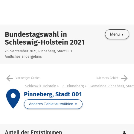
Bundestagswahl in
Menü
Schleswig-Holstein 2021
26. September 2021, Pinneberg, Stadt 001
Amtliches Endergebnis
arrow_back
arrow_forward
Vorheriges Gebiet
Nächstes Gebiet
Schleswig-Holstein
7 - Pinneberg
Gemeinde Pinneberg, Stad
place
Pinneberg, Stadt 001
Anderes Gebiet auswählen
Anteil der Erststimmen
file_download