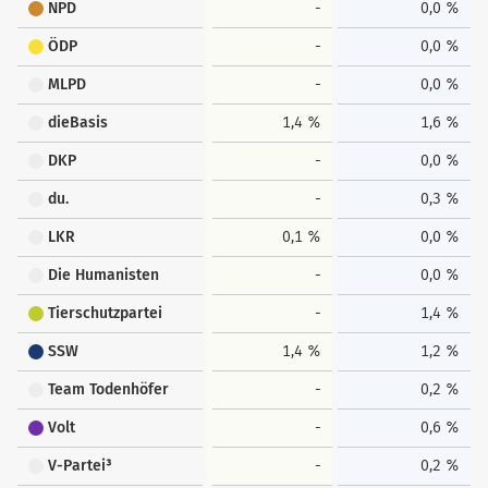
NPD
-
0,0 %
ÖDP
-
0,0 %
MLPD
-
0,0 %
dieBasis
1,4 %
1,6 %
DKP
-
0,0 %
du.
-
0,3 %
LKR
0,1 %
0,0 %
Die Humanisten
-
0,0 %
Tierschutzpartei
-
1,4 %
SSW
1,4 %
1,2 %
Team Todenhöfer
-
0,2 %
Volt
-
0,6 %
V-Partei³
-
0,2 %