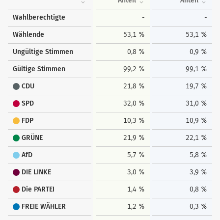
Anteil
Anteil
Wahlberechtigte
-
-
Wählende
53,1 %
53,1 %
Ungültige Stimmen
0,8 %
0,9 %
Gültige Stimmen
99,2 %
99,1 %
CDU
21,8 %
19,7 %
SPD
32,0 %
31,0 %
FDP
10,3 %
10,9 %
GRÜNE
21,9 %
22,1 %
AfD
5,7 %
5,8 %
DIE LINKE
3,0 %
3,9 %
Die PARTEI
1,4 %
0,8 %
FREIE WÄHLER
1,2 %
0,3 %