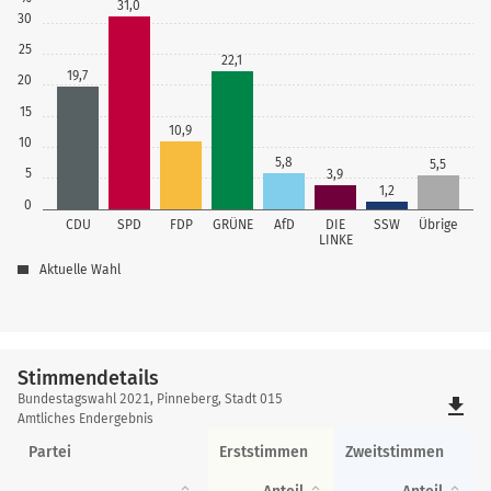
31,0
30
25
22,1
19,7
20
15
10,9
10
5,8
5,5
5
3,9
1,2
0
CDU
SPD
FDP
GRÜNE
AfD
DIE
SSW
Übrige
LINKE
Aktuelle Wahl
Stimmendetails
Stimmendetails
Bundestagswahl 2021, Pinneberg, Stadt 015
file_download
Amtliches Endergebnis
Partei
Erststimmen
Zweitstimmen