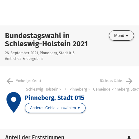
Bundestagswahl in
Menü
Schleswig-Holstein 2021
26. September 2021, Pinneberg, Stadt 015
Amtliches Endergebnis
arrow_back
arrow_forward
Vorheriges Gebiet
Nächstes Gebiet
Schleswig-Holstein
7 - Pinneberg
Gemeinde Pinneberg, Stad
place
Pinneberg, Stadt 015
Anderes Gebiet auswählen
Anteil der Erststimmen
file_download