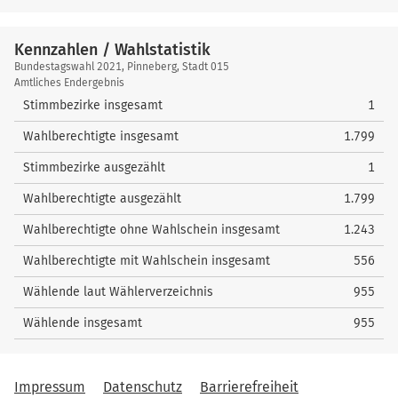
Kennzahlen / Wahlstatistik
Kennzahlen
Bundestagswahl 2021, Pinneberg, Stadt 015
/
Amtliches Endergebnis
Wahlstatistik
Stimmbezirke insgesamt
1
Wahlberechtigte insgesamt
1.799
Stimmbezirke ausgezählt
1
Wahlberechtigte ausgezählt
1.799
Wahlberechtigte ohne Wahlschein insgesamt
1.243
Wahlberechtigte mit Wahlschein insgesamt
556
Wählende laut Wählerverzeichnis
955
Wählende insgesamt
955
Impressum
Datenschutz
Barrierefreiheit