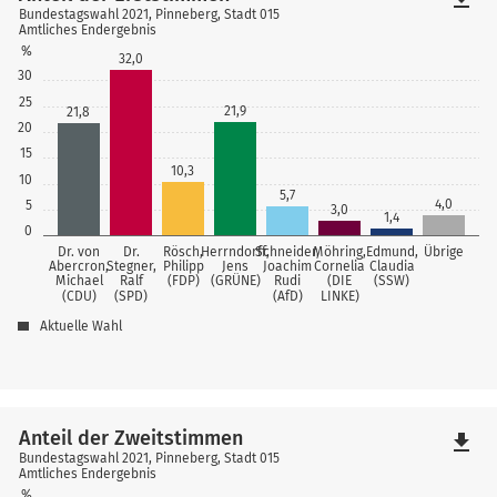
Bundestagswahl 2021, Pinneberg, Stadt 015
Amtliches Endergebnis
%
32,0
30
25
21,9
21,8
20
15
10,3
10
5,7
4,0
5
3,0
1,4
0
Dr. von
Dr.
Rösch,
Herrndorff,
Schneider,
Möhring,
Edmund,
Übrige
Abercron,
Stegner,
Philipp
Jens
Joachim
Cornelia
Claudia
Michael
Ralf
(FDP)
(GRÜNE)
Rudi
(DIE
(SSW)
(CDU)
(SPD)
(AfD)
LINKE)
Aktuelle Wahl
Anteil der Zweitstimmen
file_download
Bundestagswahl 2021, Pinneberg, Stadt 015
Amtliches Endergebnis
%