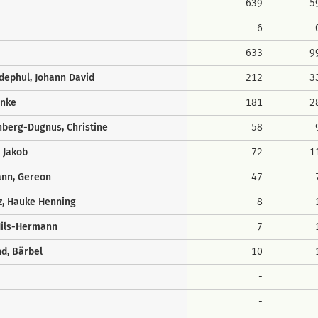
639
5
6
633
9
dephul, Johann David
212
3
önke
181
2
berg-Dugnus, Christine
58
, Jakob
72
1
nn, Gereon
47
z, Hauke Henning
8
Nils-Hermann
7
d, Bärbel
10
-
-