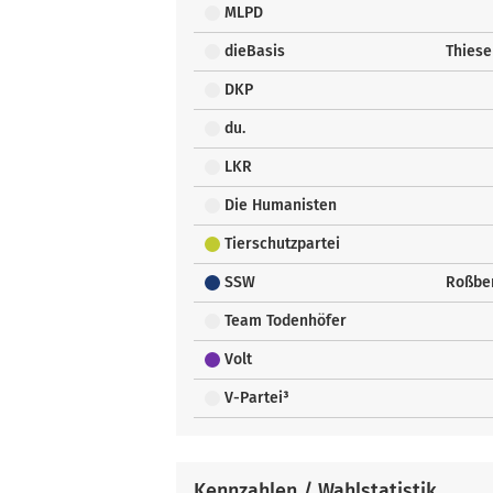
MLPD
dieBasis
Thiese
DKP
du.
LKR
Die Humanisten
Tierschutzpartei
SSW
Roßber
Team Todenhöfer
Volt
V-Partei³
Kennzahlen / Wahlstatistik