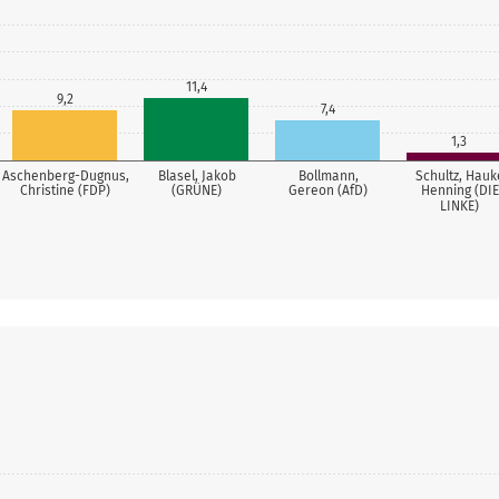
11,4
9,2
7,4
1,3
Aschenberg-Dugnus,
Blasel, Jakob
Bollmann,
Schultz, Hauk
Christine (FDP)
(GRÜNE)
Gereon (AfD)
Henning (DIE
LINKE)