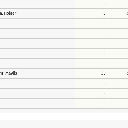
-
n, Holger
5
-
-
-
-
-
g, Maylis
33
-
-
-