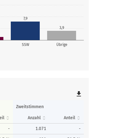
7,9
3,9
SSW
Übrige
file_download
Zweitstimmen
eil
Anzahl
Anteil
-
1.071
-