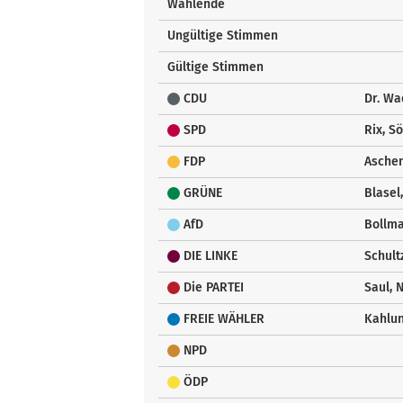
Wählende
Ungültige Stimmen
Gültige Stimmen
CDU
Dr. Wa
SPD
Rix, S
FDP
Aschen
GRÜNE
Blasel
AfD
Bollma
DIE LINKE
Schult
Die PARTEI
Saul, 
FREIE WÄHLER
Kahlun
NPD
ÖDP