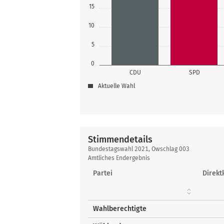
15
10
5
0
CDU
SPD
Aktuelle Wahl
Stimmendetails
Stimmendetails
Bundestagswahl 2021, Owschlag 003
Amtliches Endergebnis
Partei
Direkt
Wahlberechtigte