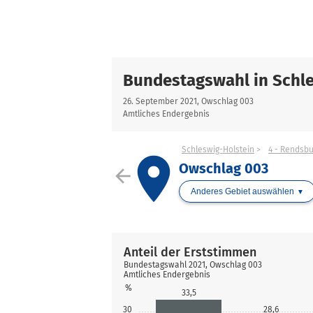
Bundestagswahl in Schle
26. September 2021, Owschlag 003
Amtliches Endergebnis
Schleswig-Holstein
4 - Rendsb
place
Owschlag 003
arrow_back
Anderes Gebiet auswählen
Anteil der Erststimmen
Bundestagswahl 2021, Owschlag 003
Amtliches Endergebnis
%
33,5
30
28,6