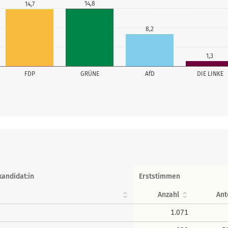
14,8
14,7
8,2
1,3
FDP
GRÜNE
AfD
DIE LINKE
kandidat:in
Erststimmen
Anzahl
Ant
1.071