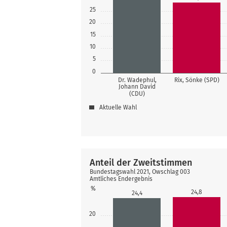
25
20
15
10
5
0
Dr. Wadephul,
Rix, Sönke (SPD)
Johann David
(CDU)
Aktuelle Wahl
Anteil der Zweitstimmen
Bundestagswahl 2021, Owschlag 003
Amtliches Endergebnis
%
24,8
24,4
20