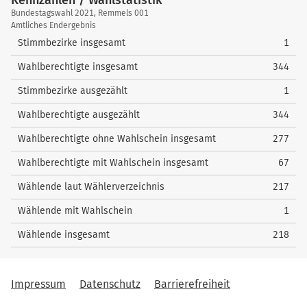
Kennzahlen / Wahlstatistik
Kennzahlen
Bundestagswahl 2021, Remmels 001
/
Amtliches Endergebnis
Wahlstatistik
Stimmbezirke insgesamt
1
Wahlberechtigte insgesamt
344
Stimmbezirke ausgezählt
1
Wahlberechtigte ausgezählt
344
Wahlberechtigte ohne Wahlschein insgesamt
277
Wahlberechtigte mit Wahlschein insgesamt
67
Wählende laut Wählerverzeichnis
217
Wählende mit Wahlschein
1
Wählende insgesamt
218
Impressum
Datenschutz
Barrierefreiheit