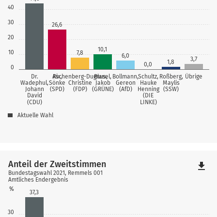
40
30
26,6
20
10,1
10
7,8
6,0
3,7
1,8
0,0
0
Dr.
Aschenberg-Dugnus,
Rix,
Blasel,
Bollmann,
Schultz,
Roßberg,
Übrige
Wadephul,
Sönke
Christine
Jakob
Gereon
Hauke
Maylis
Johann
(SPD)
(FDP)
(GRÜNE)
(AfD)
Henning
(SSW)
David
(DIE
(CDU)
LINKE)
Aktuelle Wahl
Anteil der Zweitstimmen
file_download
Bundestagswahl 2021, Remmels 001
Amtliches Endergebnis
%
37,3
30