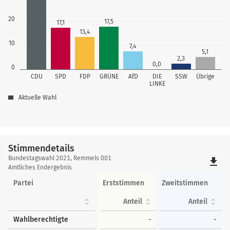
20
17,5
17,1
13,4
10
7,4
5,1
2,3
0,0
0
CDU
SPD
FDP
GRÜNE
AfD
DIE
SSW
Übrige
LINKE
Aktuelle Wahl
Stimmendetails
Stimmendetails
Bundestagswahl 2021, Remmels 001
file_download
Amtliches Endergebnis
Partei
Erststimmen
Zweitstimmen
Anteil
Anteil
Wahlberechtigte
-
-