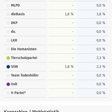
MLPD
-
0,0 %
dieBasis
1,8 %
1,8 %
DKP
-
0,0 %
du.
-
0,0 %
LKR
-
0,0 %
Die Humanisten
-
0,5 %
Tierschutzpartei
-
2,3 %
SSW
1,8 %
2,3 %
Team Todenhöfer
-
0,0 %
Volt
-
0,0 %
V-Partei³
-
0,0 %