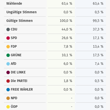
Wählende
63,4 %
63,4 %
Ungültige Stimmen
0,0 %
0,5 %
Gültige Stimmen
100,0 %
99,5 %
CDU
44,0 %
37,3 %
SPD
26,6 %
17,1 %
FDP
7,8 %
13,4 %
GRÜNE
10,1 %
17,5 %
AfD
6,0 %
7,4 %
DIE LINKE
0,0 %
0,0 %
Die PARTEI
1,8 %
0,5 %
FREIE WÄHLER
0,0 %
0,0 %
NPD
-
0,0 %
ÖDP
-
0,0 %