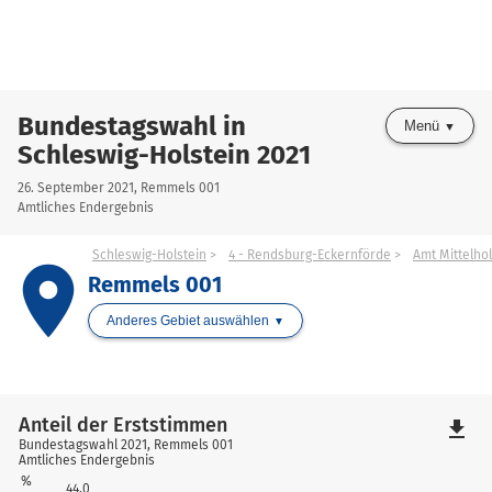
Bundestagswahl in
Menü
Schleswig-Holstein 2021
26. September 2021, Remmels 001
Amtliches Endergebnis
Schleswig-Holstein
4 - Rendsburg-Eckernförde
Amt Mittelhol
place
Remmels 001
Anderes Gebiet auswählen
Anteil der Erststimmen
file_download
Bundestagswahl 2021, Remmels 001
Amtliches Endergebnis
%
44,0