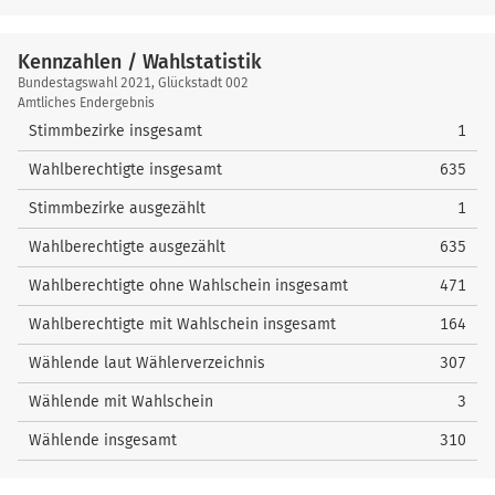
Kennzahlen / Wahlstatistik
Kennzahlen
Bundestagswahl 2021, Glückstadt 002
/
Amtliches Endergebnis
Wahlstatistik
Stimmbezirke insgesamt
1
Wahlberechtigte insgesamt
635
Stimmbezirke ausgezählt
1
Wahlberechtigte ausgezählt
635
Wahlberechtigte ohne Wahlschein insgesamt
471
Wahlberechtigte mit Wahlschein insgesamt
164
Wählende laut Wählerverzeichnis
307
Wählende mit Wahlschein
3
Wählende insgesamt
310