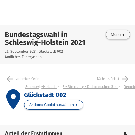
Bundestagswahl in
Menü
Schleswig-Holstein 2021
26. September 2021, Glückstadt 002
Amtliches Endergebnis
arrow_back
arrow_forward
Vorheriges Gebiet
Nächstes Gebiet
Schleswig-Holstein
3 - Steinburg - Dithmarschen Süd
Gemein
place
Glückstadt 002
Anderes Gebiet auswählen
Anteil der Erststimmen
file_download