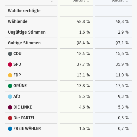
Anteil
Anteil
Wahlberechtigte
-
-
Wählende
48,8 %
48,8 %
Ungültige Stimmen
1,6 %
2,9 %
Gültige Stimmen
98,4 %
97,1 %
CDU
18,4 %
15,6 %
SPD
37,7 %
35,9 %
FDP
13,1 %
11,0 %
GRÜNE
13,8 %
17,6 %
AfD
8,5 %
9,3 %
DIE LINKE
4,6 %
5,3 %
Die PARTEI
-
0,3 %
FREIE WÄHLER
1,6 %
0,7 %