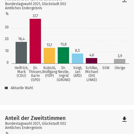
Bundestagswahl 2021, Glückstadt 002
Amtliches Endergebnis
%
37,7
30
20
18,4
13,8
13,1
8,5
10
4,6
3,9
0
Helfrich,
Dr.
Kubicki,
Dr.
Voigt,
Schilke,
SSW
Übrige
Mark
Thissen,
Wolfgang
Nestle,
Jan
Michael
(CDU)
Karin
(FDP)
Ingrid
(AfD)
(DIE
(SPD)
(GRÜNE)
LINKE)
Aktuelle Wahl
Anteil der Zweitstimmen
file_download
Bundestagswahl 2021, Glückstadt 002
Amtliches Endergebnis
%