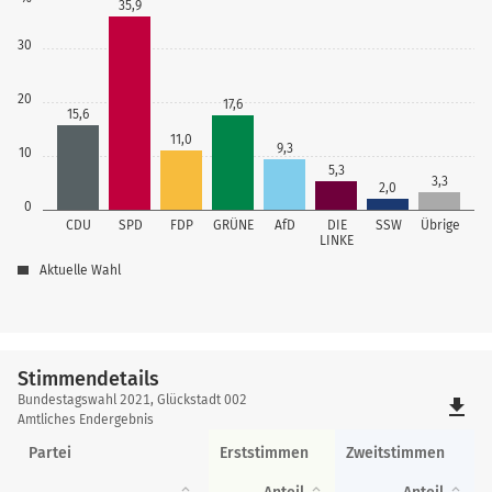
35,9
30
20
17,6
15,6
11,0
9,3
10
5,3
3,3
2,0
0
CDU
SPD
FDP
GRÜNE
AfD
DIE
SSW
Übrige
LINKE
Aktuelle Wahl
Stimmendetails
Stimmendetails
Bundestagswahl 2021, Glückstadt 002
file_download
Amtliches Endergebnis
Partei
Erststimmen
Zweitstimmen