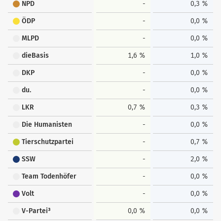
NPD
-
0,3 %
ÖDP
-
0,0 %
MLPD
-
0,0 %
dieBasis
1,6 %
1,0 %
DKP
-
0,0 %
du.
-
0,0 %
LKR
0,7 %
0,3 %
Die Humanisten
-
0,0 %
Tierschutzpartei
-
0,7 %
SSW
-
2,0 %
Team Todenhöfer
-
0,0 %
Volt
-
0,0 %
V-Partei³
0,0 %
0,0 %