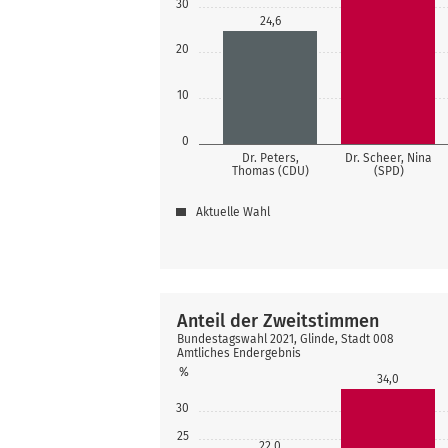
30
24,6
20
10
0
Dr. Peters,
Dr. Scheer, Nina
Thomas (CDU)
(SPD)
Aktuelle Wahl
Anteil der Zweitstimmen
Bundestagswahl 2021, Glinde, Stadt 008
Amtliches Endergebnis
%
34,0
30
25
22,0