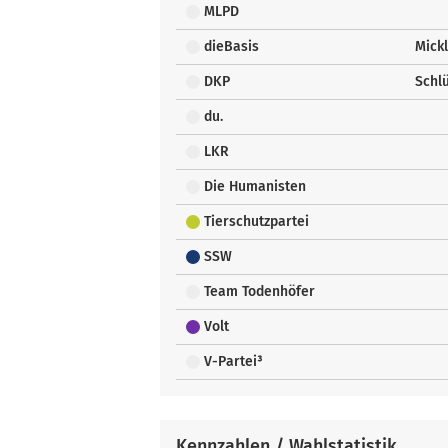
MLPD
dieBasis
Mickl
DKP
Schlü
du.
LKR
Die Humanisten
Tierschutzpartei
SSW
Team Todenhöfer
Volt
V-Partei³
Kennzahlen / Wahlstatistik