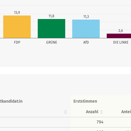
13,9
11,8
11,3
2,6
FDP
GRÜNE
AfD
DIE LINKE
tkandidat:in
Erststimmen
Anzahl
Antei
794