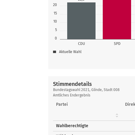
20
15
10
5
0
CDU
SPD
Aktuelle Wahl
Stimmendetails
Stimmendetails
Bundestagswahl 2021, Glinde, Stadt 008
Amtliches Endergebnis
Partei
Direk
Wahlberechtigte