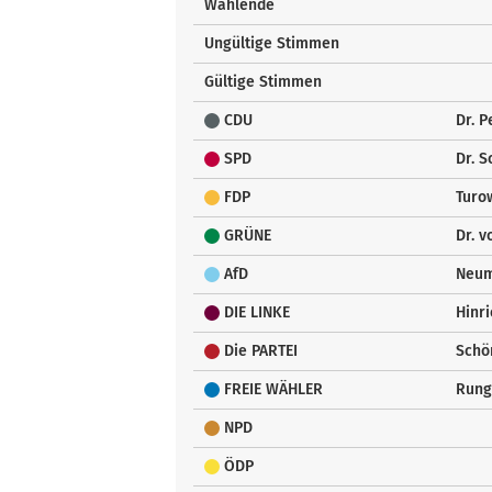
Wählende
Ungültige Stimmen
Gültige Stimmen
CDU
Dr. 
SPD
Dr. S
FDP
Turow
GRÜNE
Dr. v
AfD
Neum
DIE LINKE
Hinri
Die PARTEI
Schö
FREIE WÄHLER
Runge
NPD
ÖDP