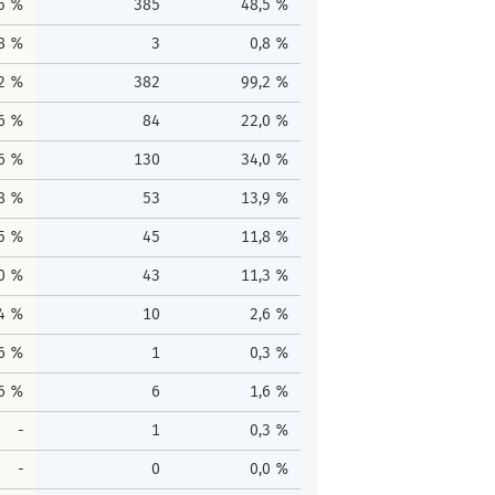
,5 %
385
48,5 %
,8 %
3
0,8 %
,2 %
382
99,2 %
,6 %
84
22,0 %
,6 %
130
34,0 %
,8 %
53
13,9 %
,5 %
45
11,8 %
,0 %
43
11,3 %
,4 %
10
2,6 %
,6 %
1
0,3 %
,6 %
6
1,6 %
-
1
0,3 %
-
0
0,0 %