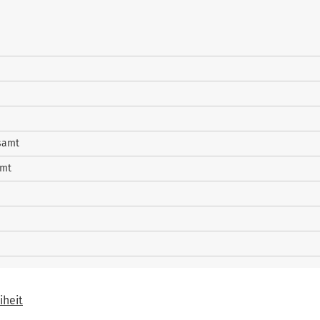
samt
amt
iheit