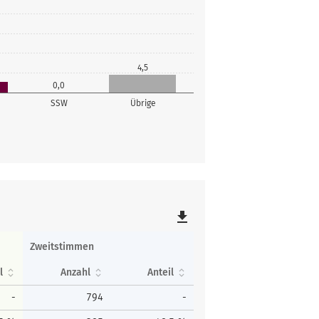
4,5
0,0
SSW
Übrige
file_download
Zweitstimmen
l
Anzahl
Anteil
-
794
-