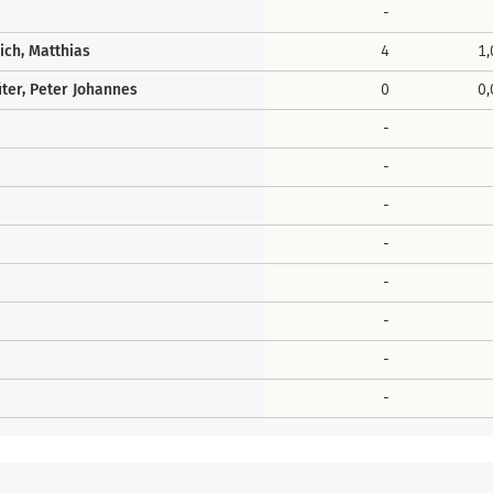
-
ich, Matthias
4
1
ter, Peter Johannes
0
0
-
-
-
-
-
-
-
-