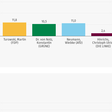
11,8
11,0
10,5
2,4
Turowski, Martin
Dr. von Notz,
Neumann,
Hinrichs,
(FDP)
Konstantin
Wiebke (AfD)
Christoph Ulri
(GRÜNE)
(DIE LINKE)