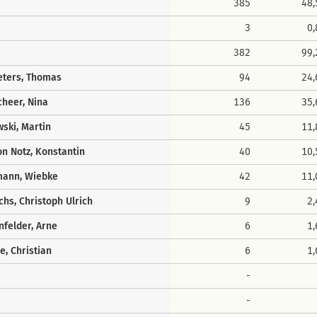
385
48
3
0
382
99
Peters, Thomas
94
24
cheer, Nina
136
35
ski, Martin
45
11
on Notz, Konstantin
40
10
ann, Wiebke
42
11
chs, Christoph Ulrich
9
2
nfelder, Arne
6
1
, Christian
6
1
-
-