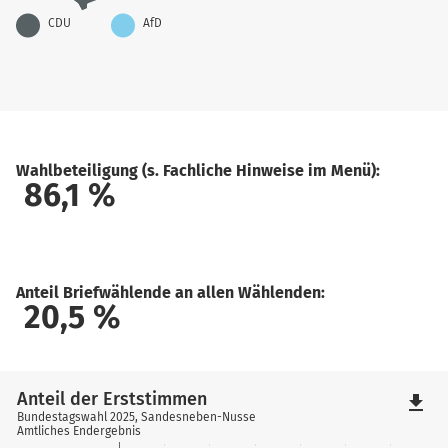
CDU
AfD
Wahlbeteiligung (s. Fachliche Hinweise im Menü):
86,1
%
Anteil Briefwählende an allen Wählenden:
20,5
%
Anteil der Erststimmen
file_download
Bundestagswahl 2025, Sandesneben-Nusse
Amtliches Endergebnis