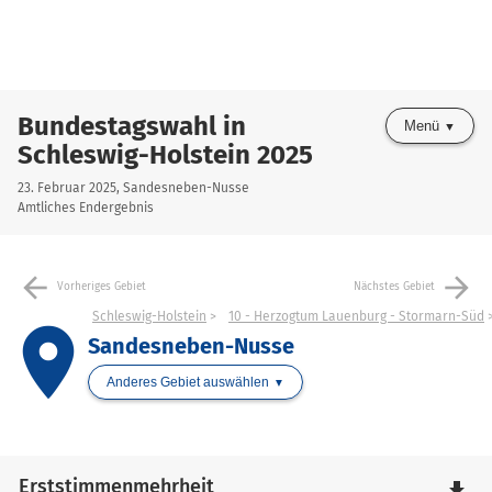
Bundestagswahl in
Menü
Schleswig-Holstein 2025
23. Februar 2025, Sandesneben-Nusse
Amtliches Endergebnis
arrow_back
arrow_forward
Vorheriges Gebiet
Nächstes Gebiet
Schleswig-Holstein
10 - Herzogtum Lauenburg - Stormarn-Süd
place
Sandesneben-Nusse
Anderes Gebiet auswählen
Erststimmenmehrheit
file_download