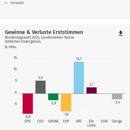
Vorwahl
Gewinne & Verluste Erststimmen
file_download
Bundestagswahl 2025, Sandesneben-Nusse
Amtliches Endergebnis
%-Pkte.
15
13,7
10
5,5
5
2,7
0
-2,4
-2,8
-5
-7,8
-8,8
SPD
CDU
GRÜNE
FDP
AfD
Die
SSW
Übrige
Linke