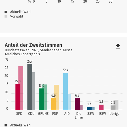
%
0
5
10
15
20
25
30
Aktuelle Wahl
Vorwahl
Anteil der Zweitstimmen
file_download
Bundestagswahl 2025, Sandesneben-Nusse
Amtliches Endergebnis
%
27,7
25
22,4
20
15,8
15
13,0
10
6,9
6,9
5
3,1
2,5
1,7
0
SPD
CDU
GRÜNE
FDP
AfD
Die
SSW
BSW
Übrige
Linke
Aktuelle Wahl