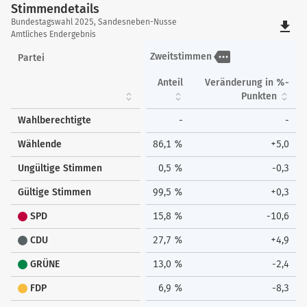
Stimmendetails
Stimmendetails
Bundestagswahl 2025, Sandesneben-Nusse
file_download
Amtliches Endergebnis
more
Zweitstimmen
Partei
Anteil
Veränderung in %-
Punkten
Wahlberechtigte
-
-
Wählende
86,1 %
+5,0
Ungültige Stimmen
0,5 %
-0,3
Gültige Stimmen
99,5 %
+0,3
SPD
15,8 %
-10,6
CDU
27,7 %
+4,9
GRÜNE
13,0 %
-2,4
FDP
6,9 %
-8,3