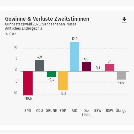
Gewinne & Verluste Zweitstimmen
file_download
Bundestagswahl 2025, Sandesneben-Nusse
Amtliches Endergebnis
%-Pkte.
12,9
10
4,9
5
4,0
3,1
0,1
0
-2,4
-5
-3,6
-10
-8,3
-10,6
SPD
CDU
GRÜNE
FDP
AfD
Die
SSW
BSW
Übrige
Linke