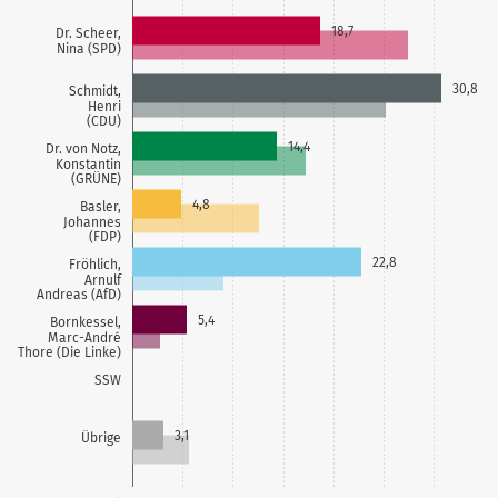
18,7
Dr. Scheer,
Nina (SPD)
30,8
Schmidt,
Henri
(CDU)
14,4
Dr. von Notz,
Konstantin
(GRÜNE)
4,8
Basler,
Johannes
(FDP)
22,8
Fröhlich,
Arnulf
Andreas (AfD)
5,4
Bornkessel,
Marc-André
Thore (Die Linke)
SSW
3,1
Übrige