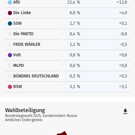
AfD
22,4 %
+12,9
Die Linke
6,9 %
+4,0
SSW
1,7 %
+0,1
Die PARTEI
0,4 %
-0,6
FREIE WÄHLER
1,1 %
-0,5
Volt
0,8 %
+0,6
MLPD
0,0 %
+0,0
BÜNDNIS DEUTSCHLAND
0,3 %
+0,3
BSW
3,1 %
+3,1
Wahlbeteiligung
file_download
Bundestagswahl 2025, Sandesneben-Nusse
Amtliches Endergebnis