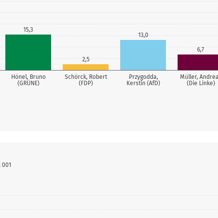
15,3
13,0
6,7
2,5
Hönel, Bruno
Schörck, Robert
Przygodda,
Müller, Andre
(GRÜNE)
(FDP)
Kerstin (AfD)
(Die Linke)
 001