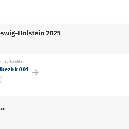
swig-Holstein 2025
Berkenthin
lbezirk 001
arrow_forward
 001