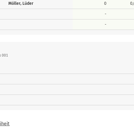
Möller, Lüder
0
0
-
-
k 001
iheit