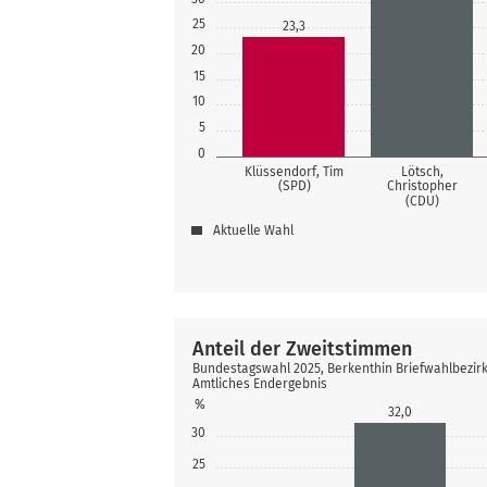
25
23,3
20
15
10
5
0
Klüssendorf, Tim
Lötsch,
(SPD)
Christopher
(CDU)
Aktuelle Wahl
Anteil der Zweitstimmen
Bundestagswahl 2025, Berkenthin Briefwahlbezirk
Amtliches Endergebnis
%
32,0
30
25