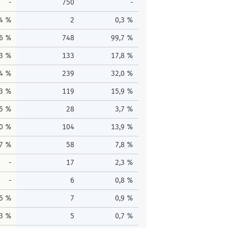
-
750
-
,4 %
2
0,3 %
,6 %
748
99,7 %
,3 %
133
17,8 %
,4 %
239
32,0 %
,3 %
119
15,9 %
,5 %
28
3,7 %
,0 %
104
13,9 %
,7 %
58
7,8 %
-
17
2,3 %
-
6
0,8 %
,5 %
7
0,9 %
,3 %
5
0,7 %