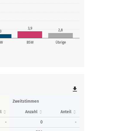
3,9
2,8
3
SW
BSW
Übrige
file_download
Zweitstimmen
l
Anzahl
Anteil
-
0
-