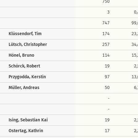
750
3
0
747
99
Klüssendorf, Tim
174
23
Lötsch, Christopher
257
34
Hönel, Bruno
114
15
Schörck, Robert
19
2
Przygodda, Kerstin
97
13
Müller, Andreas
50
6
-
-
Ising, Sebastian Kai
19
2
Ostertag, Kathrin
17
2