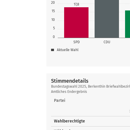
20
17,8
15
10
5
0
SPD
CDU
Aktuelle Wahl
Stimmendetails
Stimmendetails
Bundestagswahl 2025, Berkenthin Briefwahlbezir
Amtliches Endergebnis
Partei
Wahlberechtigte