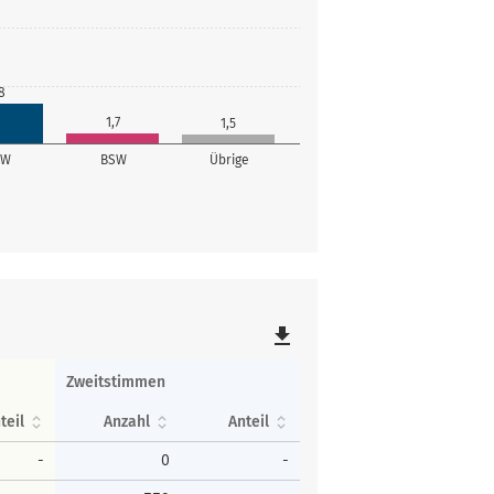
8
1,7
1,5
SW
BSW
Übrige
file_download
Zweitstimmen
teil
Anzahl
Anteil
-
0
-