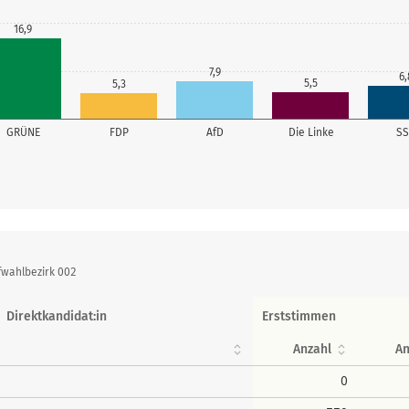
16,9
7,9
6,
5,5
5,3
GRÜNE
FDP
AfD
Die Linke
S
fwahlbezirk 002
Direktkandidat:in
Erststimmen
Anzahl
An
0