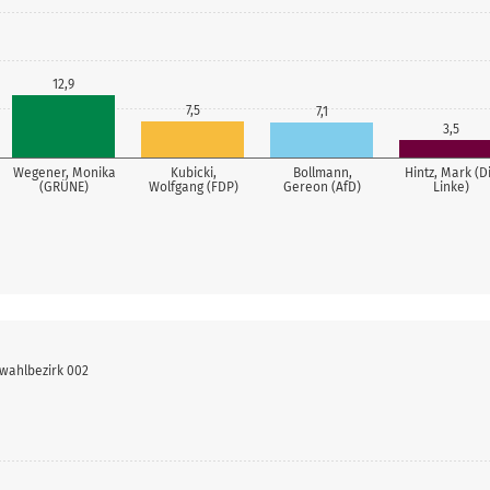
12,9
7,5
7,1
3,5
Wegener, Monika
Kubicki,
Bollmann,
Hintz, Mark (D
(GRÜNE)
Wolfgang (FDP)
Gereon (AfD)
Linke)
wahlbezirk 002