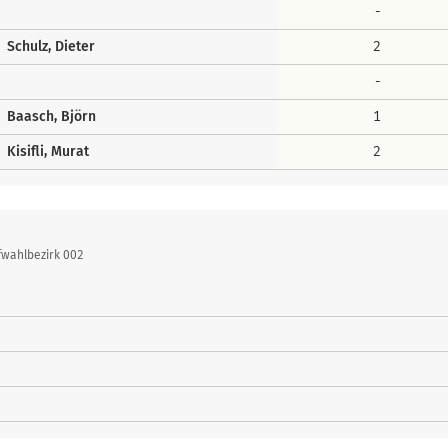
-
Schulz, Dieter
2
-
Baasch, Björn
1
Kisifli, Murat
2
fwahlbezirk 002