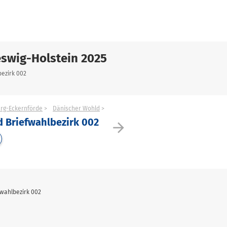
swig-Holstein 2025
bezirk 002
urg-Eckernförde
Dänischer Wohld
 Briefwahlbezirk 002
arrow_forward
wahlbezirk 002