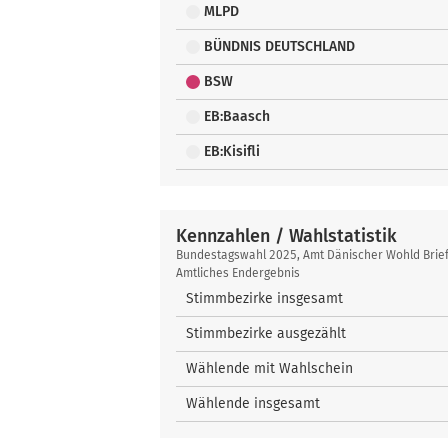
MLPD
BÜNDNIS DEUTSCHLAND
BSW
EB:Baasch
EB:Kisifli
Kennzahlen / Wahlstatistik
Kennzahlen
Bundestagswahl 2025, Amt Dänischer Wohld Brie
/
Amtliches Endergebnis
Wahlstatistik
Stimmbezirke insgesamt
Stimmbezirke ausgezählt
Wählende mit Wahlschein
Wählende insgesamt