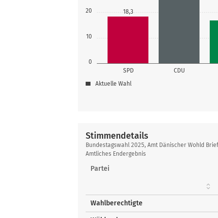
20
18,3
10
0
SPD
CDU
Aktuelle Wahl
Stimmendetails
Stimmendetails
Bundestagswahl 2025, Amt Dänischer Wohld Brie
Amtliches Endergebnis
Partei
Wahlberechtigte