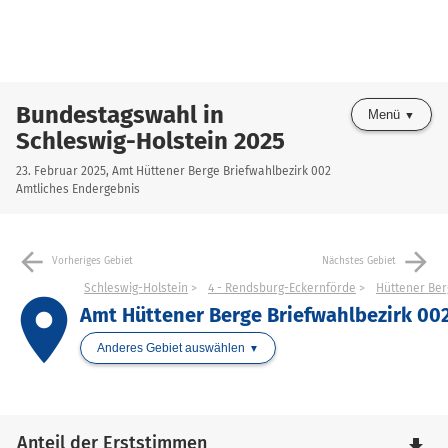
Bundestagswahl in
Menü
Schleswig-Holstein 2025
23. Februar 2025, Amt Hüttener Berge Briefwahlbezirk 002
Amtliches Endergebnis
arrow_back
arrow_forward
Vorheriges Gebiet
Nächstes Gebiet
Schleswig-Holstein
4 - Rendsburg-Eckernförde
Hüttener Ber
place
Amt Hüttener Berge Briefwahlbezirk 00
Anderes Gebiet auswählen
Anteil der Erststimmen
file_download