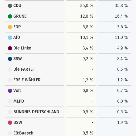
CDU
35,0 %
35,8 %
GRÜNE
12,8 %
16,4 %
FDP
5,8 %
3,6 %
AfD
10,1 %
11,0 %
Die Linke
3,4 %
4,9 %
SSW
9,2 %
8,4 %
Die PARTEI
-
0,5 %
FREIE WÄHLER
1,2 %
1,2 %
Volt
0,8 %
0,7 %
MLPD
-
0,0 %
BÜNDNIS DEUTSCHLAND
0,5 %
0,5 %
BSW
-
1,9 %
EB:Baasch
0,5 %
-