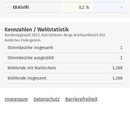
EB:Kisifli
0,2 %
-
Kennzahlen / Wahlstatistik
Kennzahlen
Bundestagswahl 2025, Amt Hüttener Berge Briefwahlbezirk 002
/
Amtliches Endergebnis
Wahlstatistik
Stimmbezirke insgesamt
1
Stimmbezirke ausgezählt
1
Wählende mit Wahlschein
1.288
Wählende insgesamt
1.288
Impressum
Datenschutz
Barrierefreiheit