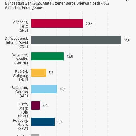
Bundestagswahl 2025, Amt Hüttener Berge Briefwahlbezirk 002
Amtliches Endergebnis
Wilsberg,
20,3
Felix
(SPD)
Dr. Wadephul,
35,0
Johann David
(CDU)
Wegener,
12,8
Monika
(GRÜNE)
Kubicki,
5,8
Wolfgang
(FDP)
Bollmann,
10,1
Gereon
(AfD)
Hintz,
3,4
Mark
(Die
Linke)
Roßberg,
9,2
Maylis
(SSW)