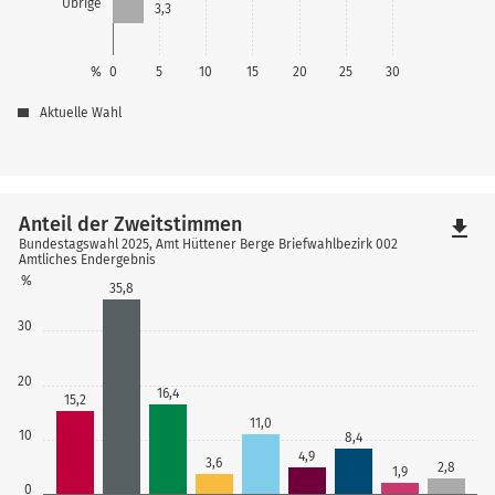
Übrige
3,3
%
0
5
10
15
20
25
30
Aktuelle Wahl
Anteil der Zweitstimmen
file_download
Bundestagswahl 2025, Amt Hüttener Berge Briefwahlbezirk 002
Amtliches Endergebnis
%
35,8
30
20
16,4
15,2
11,0
10
8,4
4,9
3,6
2,8
1,9
0