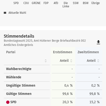
SPD
CDU
GRÜNE
FDP
AfD
Die
SSW
BSW
Übrige
Linke
Aktuelle Wahl
Stimmendetails
Stimmendetails
Bundestagswahl 2025, Amt Hüttener Berge Briefwahlbezirk 002
file_download
Amtliches Endergebnis
Partei
Erststimmen
Zweitstimmen
Anteil
Anteil
Wahlberechtigte
-
-
Wählende
-
-
Ungültige Stimmen
0,4 %
0,2 %
Gültige Stimmen
99,6 %
99,8 %
SPD
20,3 %
15,2 %