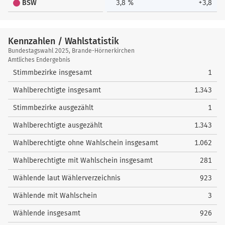
BSW
3,8 %
+3,8
Kennzahlen / Wahlstatistik
Kennzahlen
Bundestagswahl 2025, Brande-Hörnerkirchen
/
Amtliches Endergebnis
Wahlstatistik
Stimmbezirke insgesamt
1
Wahlberechtigte insgesamt
1.343
Stimmbezirke ausgezählt
1
Wahlberechtigte ausgezählt
1.343
Wahlberechtigte ohne Wahlschein insgesamt
1.062
Wahlberechtigte mit Wahlschein insgesamt
281
Wählende laut Wählerverzeichnis
923
Wählende mit Wahlschein
3
Wählende insgesamt
926