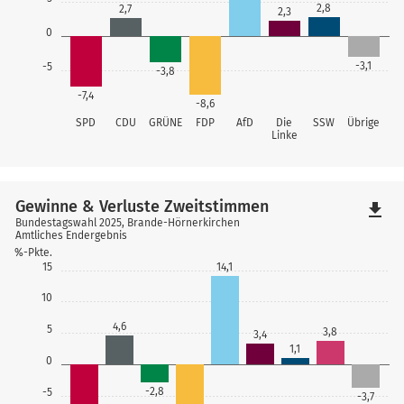
2,8
2,7
2,3
0
-3,1
-5
-3,8
-7,4
-8,6
SPD
CDU
GRÜNE
FDP
AfD
Die
SSW
Übrige
Linke
Gewinne & Verluste Zweitstimmen
file_download
Bundestagswahl 2025, Brande-Hörnerkirchen
Amtliches Endergebnis
%-Pkte.
14,1
15
10
4,6
5
3,8
3,4
1,1
0
-2,8
-5
-3,7