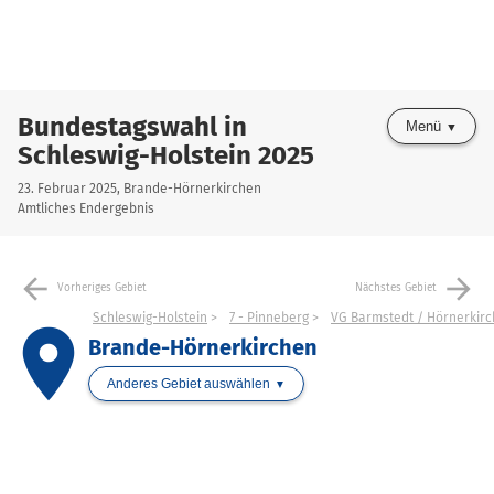
Bundestagswahl in
Menü
Schleswig-Holstein 2025
23. Februar 2025, Brande-Hörnerkirchen
Amtliches Endergebnis
arrow_back
arrow_forward
Vorheriges Gebiet
Nächstes Gebiet
Schleswig-Holstein
7 - Pinneberg
VG Barmstedt / Hörnerkir
place
Brande-Hörnerkirchen
Anderes Gebiet auswählen