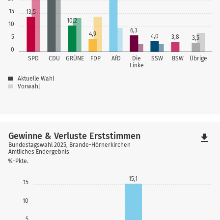
15
13,5
10,2
10
6,3
4,9
4,0
3,8
5
3,5
0
SPD
CDU
GRÜNE
FDP
AfD
Die
SSW
BSW
Übrige
Linke
Aktuelle Wahl
Vorwahl
Gewinne & Verluste Erststimmen
file_download
Bundestagswahl 2025, Brande-Hörnerkirchen
Amtliches Endergebnis
%-Pkte.
15,1
15
10
5