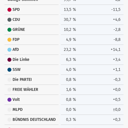
SPD
13,5 %
-11,5
CDU
30,7 %
+4,6
GRÜNE
10,2 %
-2,8
FDP
4,9 %
-8,8
AfD
23,2 %
+14,1
Die Linke
6,3 %
+3,4
SSW
4,0 %
+1,1
Die PARTEI
0,8 %
-0,3
FREIE WÄHLER
1,6 %
+0,0
Volt
0,8 %
+0,5
MLPD
0,0 %
±0,0
BÜNDNIS DEUTSCHLAND
0,3 %
+0,3