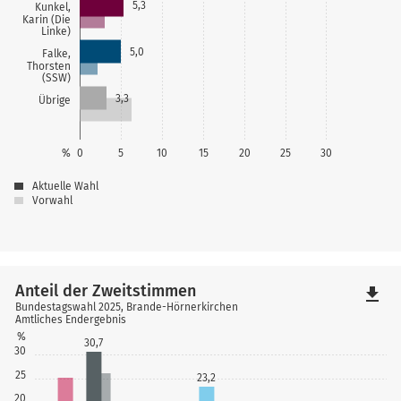
5,3
Kunkel,
Karin (Die
Linke)
5,0
Falke,
Thorsten
(SSW)
3,3
Übrige
%
0
5
10
15
20
25
30
Aktuelle Wahl
Vorwahl
Anteil der Zweitstimmen
file_download
Bundestagswahl 2025, Brande-Hörnerkirchen
Amtliches Endergebnis
%
30,7
30
25
23,2
20