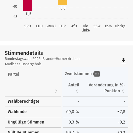
-10
-8,8
-11,5
-15
SPD
CDU
GRÜNE
FDP
AfD
Die
SSW
BSW
Übrige
Linke
Stimmendetails
Stimmendetails
Bundestagswahl 2025, Brande-Hörnerkirchen
file_download
Amtliches Endergebnis
more
Zweitstimmen
Partei
Anteil
Veränderung in %-
Punkten
Wahlberechtigte
-
-
Wählende
69,0 %
+7,8
Ungültige Stimmen
0,3 %
-0,2
Gültige Stimmen
99,7 %
+0,2