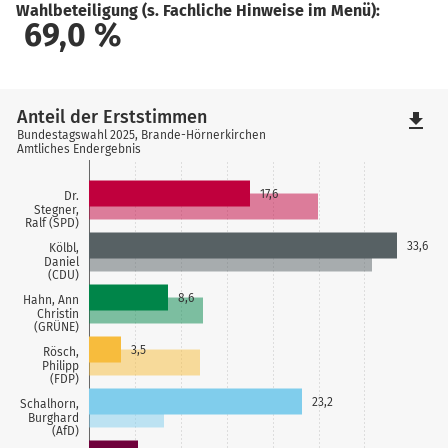
Wahlbeteiligung (s. Fachliche Hinweise im Menü):
69,0
%
Anteil der Erststimmen
file_download
Bundestagswahl 2025, Brande-Hörnerkirchen
Amtliches Endergebnis
17,6
Dr.
Stegner,
Ralf (SPD)
33,6
Kölbl,
Daniel
(CDU)
8,6
Hahn, Ann
Christin
(GRÜNE)
3,5
Rösch,
Philipp
(FDP)
23,2
Schalhorn,
Burghard
(AfD)