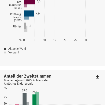
5,3
Hintz,
Mark (Die
Linke)
4,9
Roßberg,
Maylis
(SSW)
1,1
Übrige
%
0
5
10
15
20
25
30
Aktuelle Wahl
Vorwahl
Anteil der Zweitstimmen
file_download
Bundestagswahl 2025, Achterwehr
Amtliches Endergebnis
%
29,0
27,7
25
20