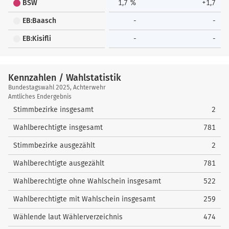
BSW
1,7 %
+1,7
EB:Baasch
-
-
EB:Kisifli
-
-
Kennzahlen / Wahlstatistik
Kennzahlen
Bundestagswahl 2025, Achterwehr
/
Amtliches Endergebnis
Wahlstatistik
Stimmbezirke insgesamt
2
Wahlberechtigte insgesamt
781
Stimmbezirke ausgezählt
2
Wahlberechtigte ausgezählt
781
Wahlberechtigte ohne Wahlschein insgesamt
522
Wahlberechtigte mit Wahlschein insgesamt
259
Wählende laut Wählerverzeichnis
474