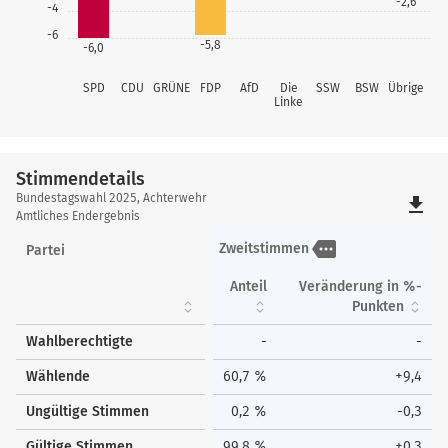
-2,6
-4
-6
-5,8
-6,0
SPD
CDU
GRÜNE
FDP
AfD
Die
SSW
BSW
Übrige
Linke
Stimmendetails
Stimmendetails
Bundestagswahl 2025, Achterwehr
file_download
Amtliches Endergebnis
more
Zweitstimmen
Partei
Anteil
Veränderung in %-
Punkten
Wahlberechtigte
-
-
Wählende
60,7 %
+9,4
Ungültige Stimmen
0,2 %
-0,3
Gültige Stimmen
99,8 %
+0,3