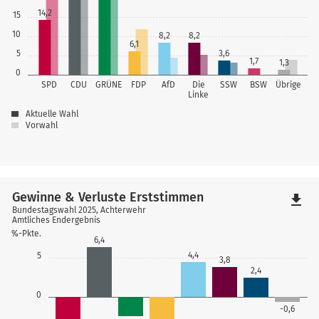
14,2
15
10
8,2
8,2
6,1
5
3,6
1,7
1,3
0
SPD
CDU
GRÜNE
FDP
AfD
Die
SSW
BSW
Übrige
Linke
Aktuelle Wahl
Vorwahl
Gewinne & Verluste Erststimmen
file_download
Bundestagswahl 2025, Achterwehr
Amtliches Endergebnis
%-Pkte.
6,4
4,4
5
3,8
2,4
0
-0,6