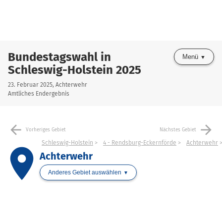
Bundestagswahl in
Menü
Schleswig-Holstein 2025
23. Februar 2025, Achterwehr
Amtliches Endergebnis
arrow_back
arrow_forward
Vorheriges Gebiet
Nächstes Gebiet
Schleswig-Holstein
4 - Rendsburg-Eckernförde
Achterwehr
place
Achterwehr
Anderes Gebiet auswählen