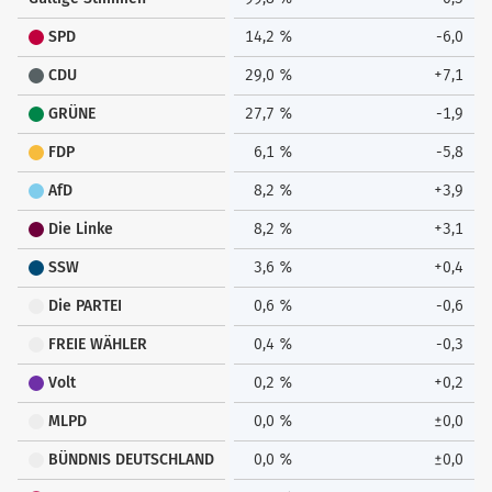
SPD
14,2 %
-6,0
CDU
29,0 %
+7,1
GRÜNE
27,7 %
-1,9
FDP
6,1 %
-5,8
AfD
8,2 %
+3,9
Die Linke
8,2 %
+3,1
SSW
3,6 %
+0,4
Die PARTEI
0,6 %
-0,6
FREIE WÄHLER
0,4 %
-0,3
Volt
0,2 %
+0,2
MLPD
0,0 %
±0,0
BÜNDNIS DEUTSCHLAND
0,0 %
±0,0