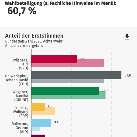
Wahlbeteiligung (s. Fachliche Hinweise im Menü):
60,7
%
Anteil der Erststimmen
file_download
Bundestagswahl 2025, Achterwehr
Amtliches Endergebnis
17,1
Wilsberg,
Felix
(SPD)
33,8
Dr. Wadephul,
Johann David
(CDU)
25,3
Wegener,
Monika
(GRÜNE)
5,1
Kubicki,
Wolfgang
(FDP)
7,6
Bollmann,
Gereon
(AfD)