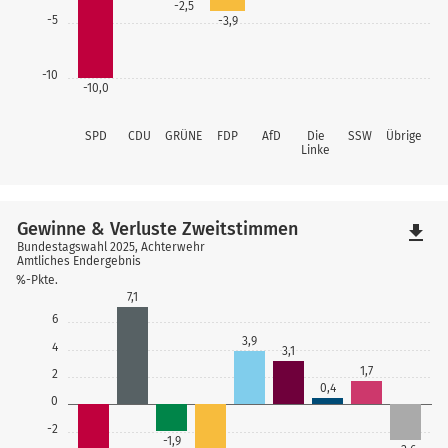
-2,5
-5
-3,9
-10
-10,0
SPD
CDU
GRÜNE
FDP
AfD
Die
SSW
Übrige
Linke
Gewinne & Verluste Zweitstimmen
file_download
Bundestagswahl 2025, Achterwehr
Amtliches Endergebnis
%-Pkte.
7,1
6
3,9
4
3,1
1,7
2
0,4
0
-2
-1,9