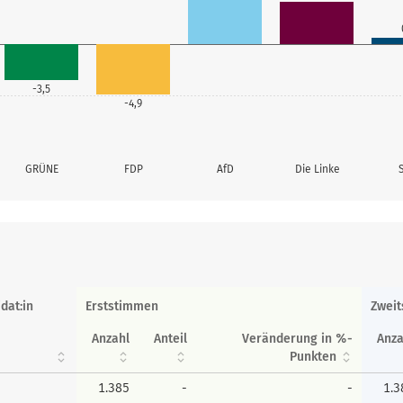
-3,5
-4,9
GRÜNE
FDP
AfD
Die Linke
dat:in
Erststimmen
Zwei
Anzahl
Anteil
Veränderung in %-
Anza
Punkten
1.385
-
-
1.3