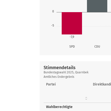
0
-5
-7,9
SPD
CDU
Stimmendetails
Stimmendetails
Bundestagswahl 2025, Quarnbek
Amtliches Endergebnis
Partei
Direktkandi
Wahlberechtigte