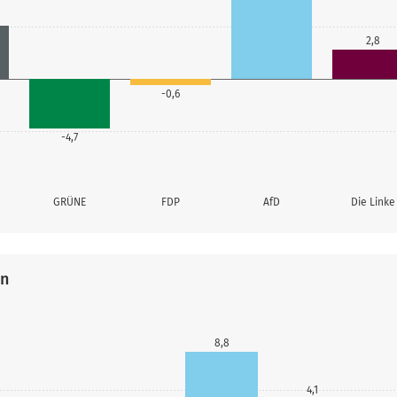
2,8
-0,6
-4,7
GRÜNE
FDP
AfD
Die Linke
en
8,8
4,1