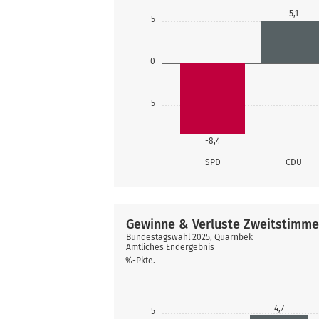
5,1
5
0
-5
-8,4
SPD
CDU
Gewinne & Verluste Zweitstimm
Bundestagswahl 2025, Quarnbek
Amtliches Endergebnis
%-Pkte.
4,7
5