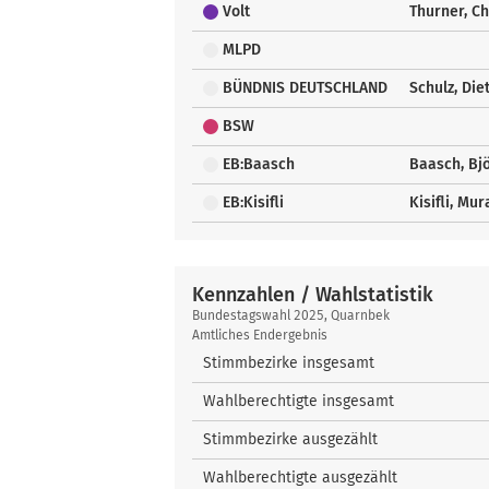
Volt
Thurner, Ch
MLPD
BÜNDNIS DEUTSCHLAND
Schulz, Die
BSW
EB:Baasch
Baasch, Bj
EB:Kisifli
Kisifli, Mur
Kennzahlen / Wahlstatistik
Kennzahlen
Bundestagswahl 2025, Quarnbek
/
Amtliches Endergebnis
Wahlstatistik
Stimmbezirke insgesamt
Wahlberechtigte insgesamt
Stimmbezirke ausgezählt
Wahlberechtigte ausgezählt