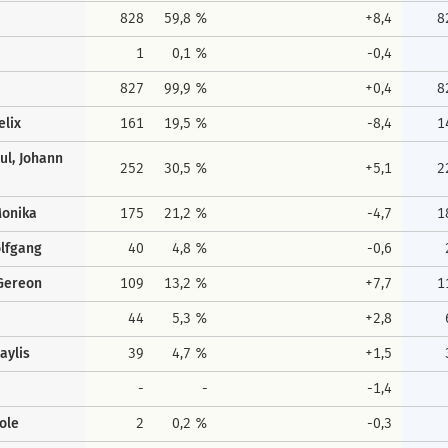
828
59,8 %
+8,4
8
1
0,1 %
-0,4
827
99,9 %
+0,4
8
elix
161
19,5 %
-8,4
1
ul, Johann
252
30,5 %
+5,1
2
Monika
175
21,2 %
-4,7
1
olfgang
40
4,8 %
-0,6
Gereon
109
13,2 %
+7,7
1
44
5,3 %
+2,8
aylis
39
4,7 %
+1,5
-
-
-1,4
ole
2
0,2 %
-0,3