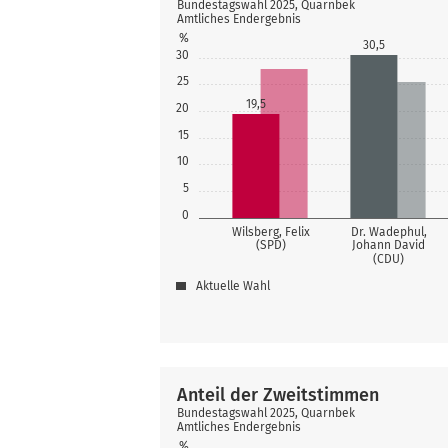
Bundestagswahl 2025, Quarnbek
Amtliches Endergebnis
%
30,5
30
25
19,5
20
15
10
5
0
Wilsberg, Felix
Dr. Wadephul,
(SPD)
Johann David
(CDU)
Aktuelle Wahl
Anteil der Zweitstimmen
Bundestagswahl 2025, Quarnbek
Amtliches Endergebnis
%