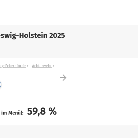
swig-Holstein 2025
urg-Eckernförde
Achterwehr
arrow_forward
59,8
%
e im Menü):