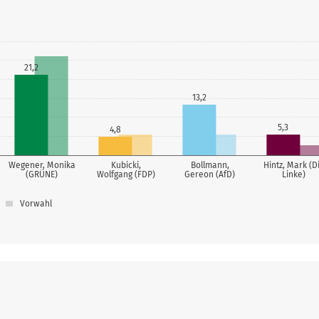
21,2
13,2
5,3
4,8
Wegener, Monika
Kubicki,
Bollmann,
Hintz, Mark (D
(GRÜNE)
Wolfgang (FDP)
Gereon (AfD)
Linke)
Vorwahl