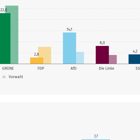
22,8
14,1
8,0
4,2
2,8
GRÜNE
FDP
AfD
Die Linke
S
Vorwahl
7,7