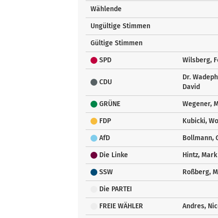
Wählende
Ungültige Stimmen
Gültige Stimmen
SPD
Wilsberg, F
Dr. Wadeph
CDU
David
GRÜNE
Wegener, 
FDP
Kubicki, W
AfD
Bollmann, 
Die Linke
Hintz, Mark
SSW
Roßberg, M
Die PARTEI
FREIE WÄHLER
Andres, Nic