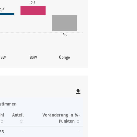
2,7
0,6
-4,6
SSW
BSW
Übrige
file_download
tstimmen
hl
Anteil
Veränderung in %-
Punkten
85
-
-