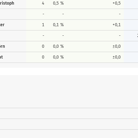
ristoph
4
0,5 %
+0,5
-
-
-
ter
1
0,1 %
+0,1
-
-
-
örn
0
0,0 %
±0,0
at
0
0,0 %
±0,0