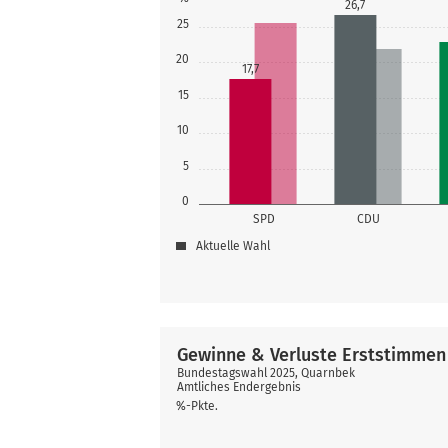
26,7
25
20
17,7
15
10
5
0
SPD
CDU
Aktuelle Wahl
Gewinne & Verluste Erststimmen
Bundestagswahl 2025, Quarnbek
Amtliches Endergebnis
%-Pkte.