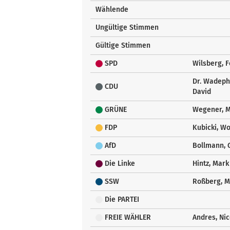
Wählende
Ungültige Stimmen
Gültige Stimmen
SPD
Wilsberg, F
Dr. Wadeph
CDU
David
GRÜNE
Wegener, 
FDP
Kubicki, W
AfD
Bollmann, 
Die Linke
Hintz, Mark
SSW
Roßberg, M
Die PARTEI
FREIE WÄHLER
Andres, Nic