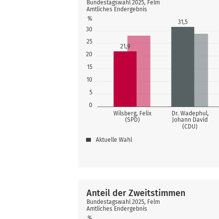
Bundestagswahl 2025, Felm
Amtliches Endergebnis
%
31,5
30
25
21,9
20
15
10
5
0
Wilsberg, Felix
Dr. Wadephul,
(SPD)
Johann David
(CDU)
Aktuelle Wahl
Anteil der Zweitstimmen
Bundestagswahl 2025, Felm
Amtliches Endergebnis
%