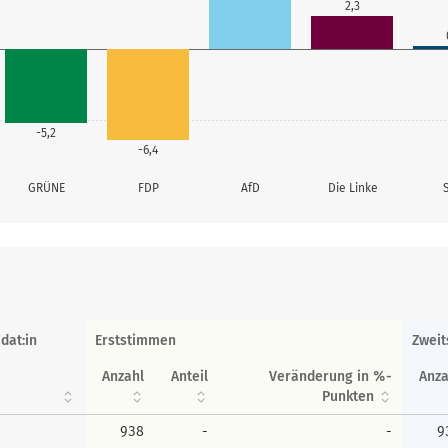
2,3
-5,2
-6,4
GRÜNE
FDP
AfD
Die Linke
dat:in
Erststimmen
Zwei
Anzahl
Anteil
Veränderung in %-
Anza
Punkten
938
-
-
9