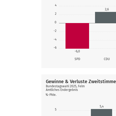
4
2,6
2
0
-2
-4
-6
-6,0
SPD
CDU
Gewinne & Verluste Zweitstimm
Bundestagswahl 2025, Felm
Amtliches Endergebnis
%-Pkte.
5,4
5