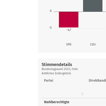
0
-5
-4,7
SPD
CDU
Stimmendetails
Stimmendetails
Bundestagswahl 2025, Felm
Amtliches Endergebnis
Partei
Direktkandi
Wahlberechtigte