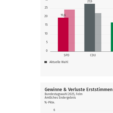
27,6
25
19,6
20
15
10
5
0
SPD
CDU
Aktuelle Wahl
Gewinne & Verluste Erststimmen
Bundestagswahl 2025, Felm
Amtliches Endergebnis
%-Pkte.
6