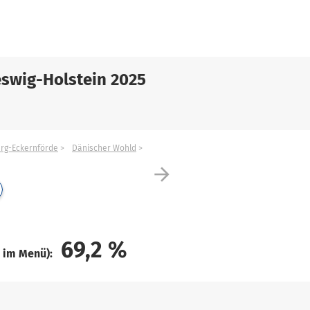
swig-Holstein 2025
urg-Eckernförde
Dänischer Wohld
arrow_forward
69,2
%
e im Menü):