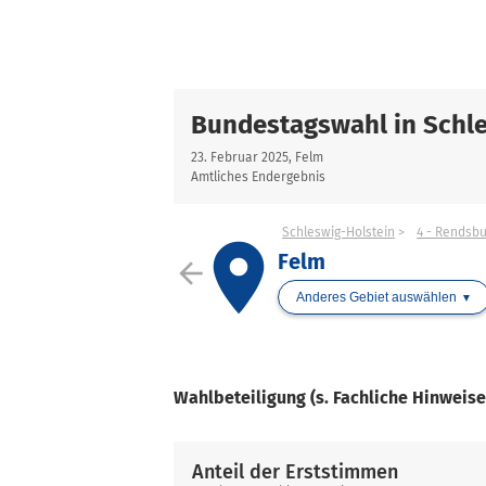
Bundestagswahl in Schle
23. Februar 2025, Felm
Amtliches Endergebnis
Schleswig-Holstein
4 - Rendsb
place
Felm
arrow_back
Anderes Gebiet auswählen
Wahlbeteiligung (s. Fachliche Hinweis
Anteil der Erststimmen