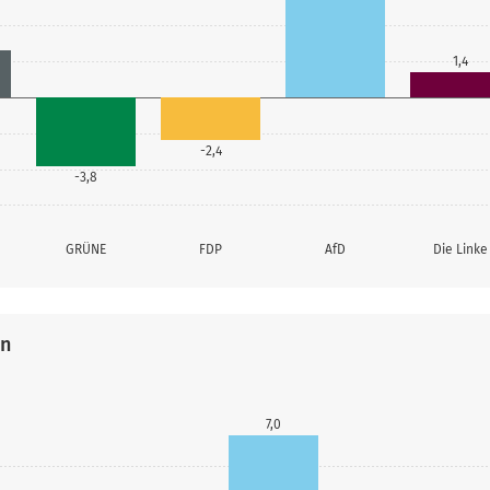
1,4
-2,4
-3,8
GRÜNE
FDP
AfD
Die Linke
en
7,0