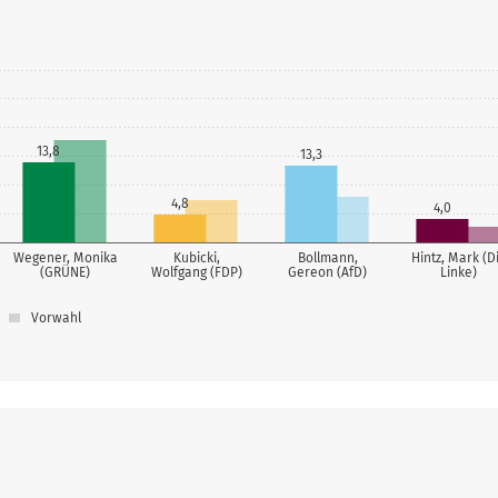
13,8
13,3
4,8
4,0
Wegener, Monika
Kubicki,
Bollmann,
Hintz, Mark (D
(GRÜNE)
Wolfgang (FDP)
Gereon (AfD)
Linke)
Vorwahl