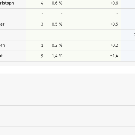
ristoph
4
0,6 %
+0,6
-
-
-
ter
3
0,5 %
+0,5
-
-
-
örn
1
0,2 %
+0,2
at
9
1,4 %
+1,4