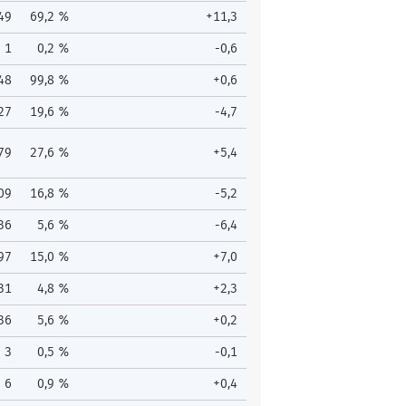
49
69,2 %
+11,3
1
0,2 %
-0,6
48
99,8 %
+0,6
27
19,6 %
-4,7
79
27,6 %
+5,4
09
16,8 %
-5,2
36
5,6 %
-6,4
97
15,0 %
+7,0
31
4,8 %
+2,3
36
5,6 %
+0,2
3
0,5 %
-0,1
6
0,9 %
+0,4