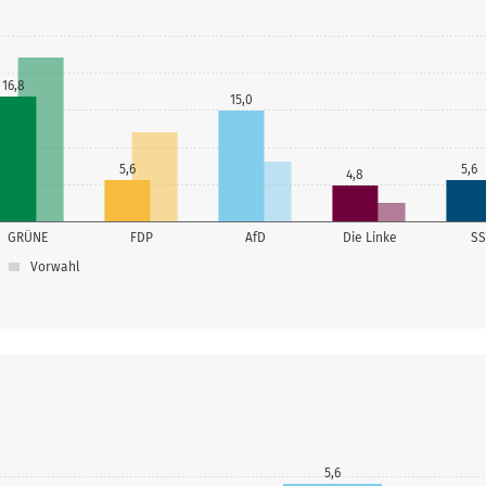
16,8
15,0
5,6
5,6
4,8
GRÜNE
FDP
AfD
Die Linke
S
Vorwahl
5,6