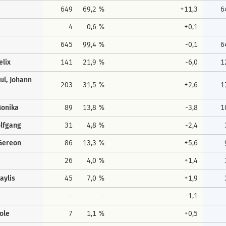
649
69,2 %
+11,3
6
4
0,6 %
+0,1
645
99,4 %
-0,1
6
elix
141
21,9 %
-6,0
1
ul, Johann
203
31,5 %
+2,6
1
Monika
89
13,8 %
-3,8
1
olfgang
31
4,8 %
-2,4
Gereon
86
13,3 %
+5,6
26
4,0 %
+1,4
aylis
45
7,0 %
+1,9
-
-
-1,1
ole
7
1,1 %
+0,5