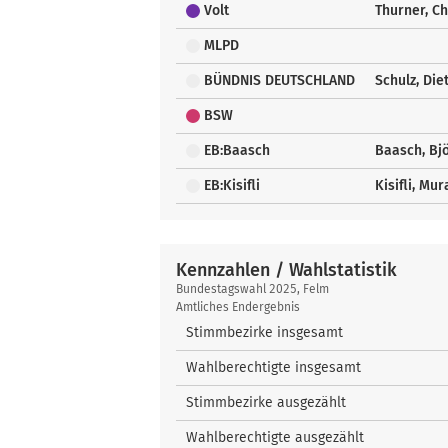
Volt
Thurner, Ch
MLPD
BÜNDNIS DEUTSCHLAND
Schulz, Die
BSW
EB:Baasch
Baasch, Bj
EB:Kisifli
Kisifli, Mur
Kennzahlen / Wahlstatistik
Kennzahlen
Bundestagswahl 2025, Felm
/
Amtliches Endergebnis
Wahlstatistik
Stimmbezirke insgesamt
Wahlberechtigte insgesamt
Stimmbezirke ausgezählt
Wahlberechtigte ausgezählt