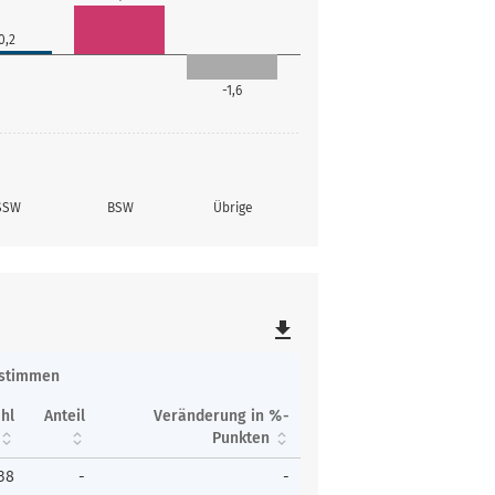
0,2
-1,6
SSW
BSW
Übrige
file_download
tstimmen
hl
Anteil
Veränderung in %-
Punkten
38
-
-