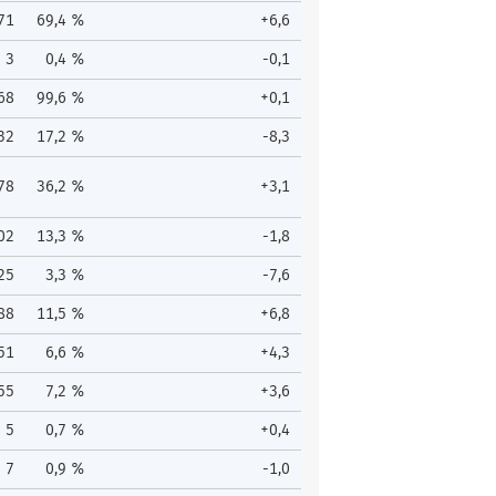
71
69,4 %
+6,6
3
0,4 %
-0,1
68
99,6 %
+0,1
32
17,2 %
-8,3
78
36,2 %
+3,1
02
13,3 %
-1,8
25
3,3 %
-7,6
88
11,5 %
+6,8
51
6,6 %
+4,3
55
7,2 %
+3,6
5
0,7 %
+0,4
7
0,9 %
-1,0