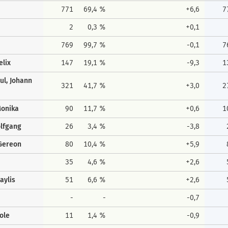
771
69,4 %
+6,6
7
2
0,3 %
+0,1
769
99,7 %
-0,1
7
elix
147
19,1 %
-9,3
1
ul, Johann
321
41,7 %
+3,0
2
Monika
90
11,7 %
+0,6
1
olfgang
26
3,4 %
-3,8
Gereon
80
10,4 %
+5,9
35
4,6 %
+2,6
aylis
51
6,6 %
+2,6
-
-
-0,7
ole
11
1,4 %
-0,9