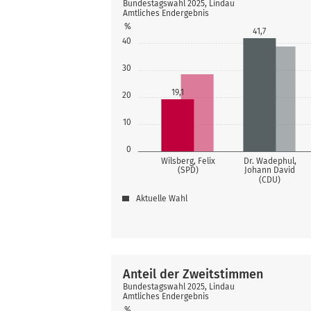
Bundestagswahl 2025, Lindau
Amtliches Endergebnis
%
41,7
40
30
19,1
20
10
0
Wilsberg, Felix
Dr. Wadephul,
(SPD)
Johann David
(CDU)
Aktuelle Wahl
Anteil der Zweitstimmen
Bundestagswahl 2025, Lindau
Amtliches Endergebnis
%