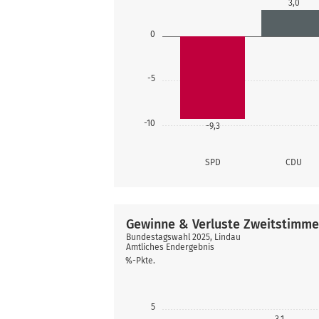
3,0
0
-5
-10
-9,3
SPD
CDU
Gewinne & Verluste Zweitstimm
Bundestagswahl 2025, Lindau
Amtliches Endergebnis
%-Pkte.
5