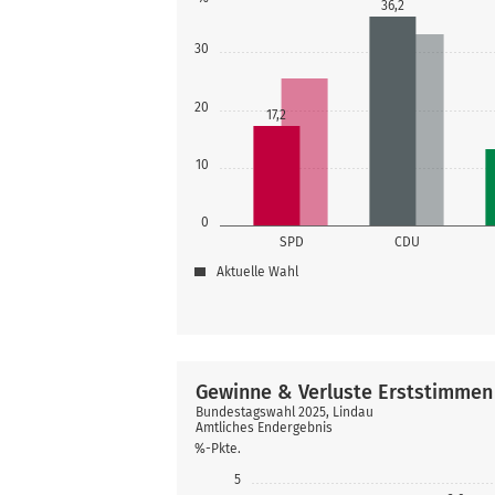
36,2
30
20
17,2
10
0
SPD
CDU
Aktuelle Wahl
Gewinne & Verluste Erststimmen
Bundestagswahl 2025, Lindau
Amtliches Endergebnis
%-Pkte.
5