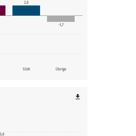
2,6
-1,7
SSW
Übrige
file_download
3,6