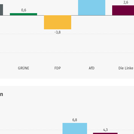
2,6
0,6
-3,8
GRÜNE
FDP
AfD
Die Linke
en
6,8
4,3