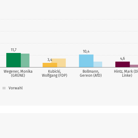
11,7
10,4
4,6
3,4
Wegener, Monika
Kubicki,
Bollmann,
Hintz, Mark (D
(GRÜNE)
Wolfgang (FDP)
Gereon (AfD)
Linke)
Vorwahl