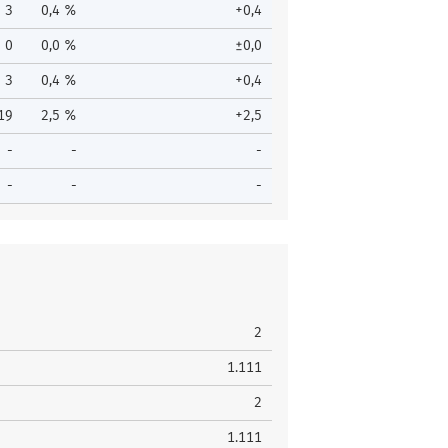
3
0,4 %
+0,4
0
0,0 %
±0,0
3
0,4 %
+0,4
19
2,5 %
+2,5
-
-
-
-
-
-
2
1.111
2
1.111