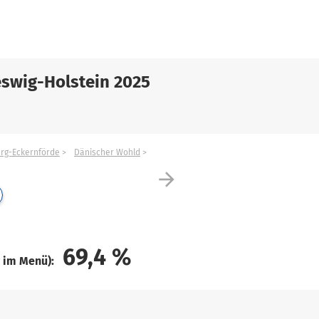
swig-Holstein 2025
urg-Eckernförde
Dänischer Wohld
arrow_forward
69,4
%
e im Menü):