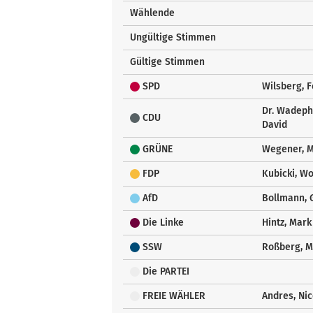
Wählende
Ungültige Stimmen
Gültige Stimmen
SPD
Wilsberg, F
Dr. Wadeph
CDU
David
GRÜNE
Wegener, 
FDP
Kubicki, W
AfD
Bollmann, 
Die Linke
Hintz, Mark
SSW
Roßberg, M
Die PARTEI
FREIE WÄHLER
Andres, Nic