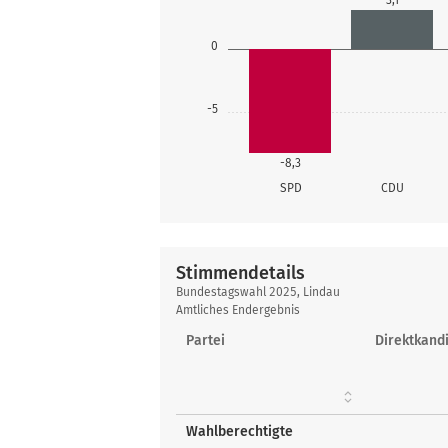
3,1
0
-5
-8,3
SPD
CDU
Stimmendetails
Stimmendetails
Bundestagswahl 2025, Lindau
Amtliches Endergebnis
Partei
Direktkandi
Wahlberechtigte