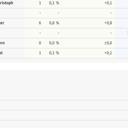
ristoph
1
0,1 %
+0,1
-
-
-
ter
6
0,8 %
+0,8
-
-
-
örn
0
0,0 %
±0,0
at
1
0,1 %
+0,1