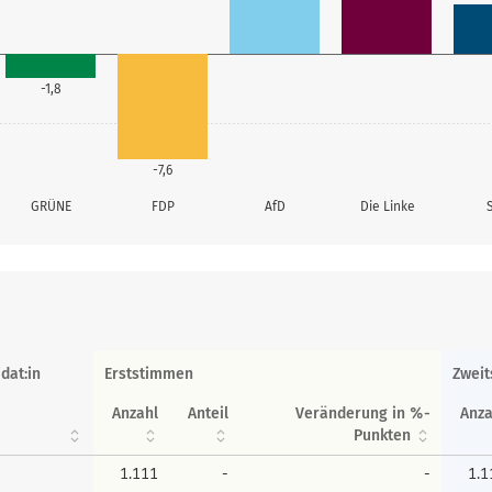
-1,8
-7,6
GRÜNE
FDP
AfD
Die Linke
dat:in
Erststimmen
Zwei
Anzahl
Anteil
Veränderung in %-
Anza
Punkten
1.111
-
-
1.1