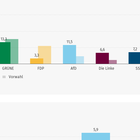
13,3
11,5
7,2
6,6
3,3
GRÜNE
FDP
AfD
Die Linke
S
Vorwahl
5,9