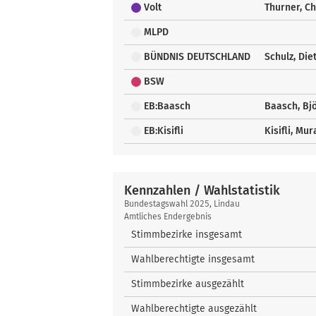
Volt
Thurner, Ch
MLPD
BÜNDNIS DEUTSCHLAND
Schulz, Die
BSW
EB:Baasch
Baasch, Bj
EB:Kisifli
Kisifli, Mur
Kennzahlen / Wahlstatistik
Kennzahlen
Bundestagswahl 2025, Lindau
/
Amtliches Endergebnis
Wahlstatistik
Stimmbezirke insgesamt
Wahlberechtigte insgesamt
Stimmbezirke ausgezählt
Wahlberechtigte ausgezählt