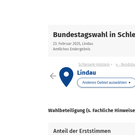
Bundestagswahl in Schle
23. Februar 2025, Lindau
Amtliches Endergebnis
Schleswig-Holstein
4 - Rendsb
place
Lindau
arrow_back
Anderes Gebiet auswählen
Wahlbeteiligung (s. Fachliche Hinweis
Anteil der Erststimmen