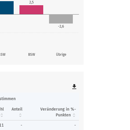
2,5
-2,6
SSW
BSW
Übrige
file_download
tstimmen
hl
Anteil
Veränderung in %-
Punkten
11
-
-